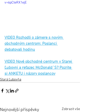
v=6pCteRX1ejE
VIDEO Rozhodli o zámere s novým 
obchodným centrom: Poslanci 
debatovali hodinu
VIDEO Nové obchodné centrum v Starej 
Ľubovni a reťazec McDonald´S? Pozrite 
si ANKETU i názory poslancov
Stará Ľubovňa
Zobrazit vše
Nejnovější příspěvky