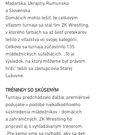
Maďarska, Ukrajiny, Rumunska 
a Slovenska. 
Domácich mohlo tešiť, že celkovým 
víťazom turnaja sa stal tím ZK Wrestling, 
v ktorého farbách sa až šesť pretekárov 
tešilo z víťazstva vo svojej kategórii. 
Celkovo sa turnaja zúčastnilo 135 
mládežníckych súťažiacich. „To je 
výsledok, na ktorý môžeme byť právom 
hrdí,“ tešili sa zástupcovia Starej 
Ľubovne. 
TRÉNINGY SO SKÚSENÝM
Turnaju predchádzalo ďalšie, premiérové 
podujatie v podobe niekoľkodňového 
sústredenia mládežníkov - domácich 
a zahraničných. ZK Wrestling ho 
pripravil aj s vyhľadávaným trénerom. 
„Pre kemp sme sa rozhodli, aby sa deti 