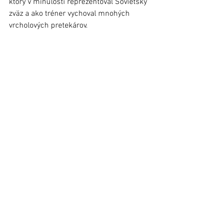
ktorý v minulosti reprezentoval Sovietsky 
zväz a ako tréner vychoval mnohých 
vrcholových pretekárov.