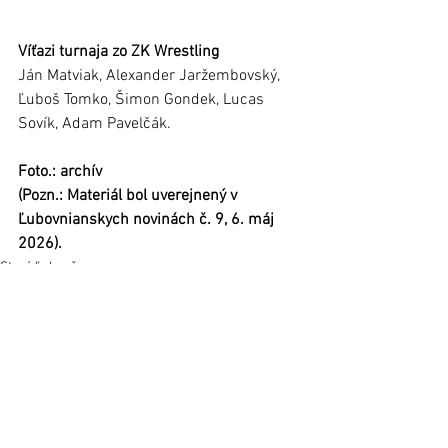
Víťazi turnaja zo ZK Wrestling
Ján Matviak, Alexander Jaržembovský, 
Ľuboš Tomko, Šimon Gondek, Lucas 
Sovík, Adam Pavelčák.
Foto.: archív 
(Pozn.: Materiál bol uverejnený v 
Ľubovnianskych novinách č. 9, 6. máj 
2026).
Stará Ľubovňa
Regióny
Šport
Zobrazit vše
Nejnovější příspěvky