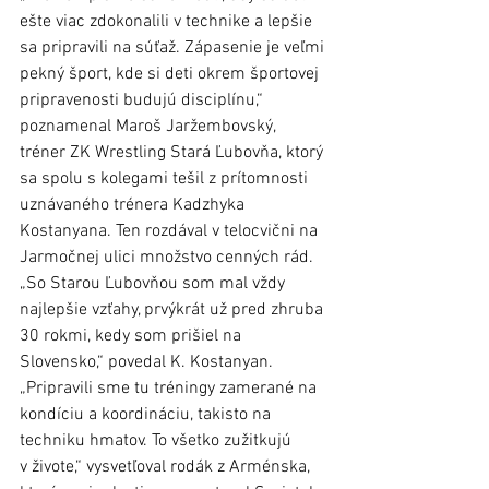
ešte viac zdokonalili v technike a lepšie 
sa pripravili na súťaž. Zápasenie je veľmi 
pekný šport, kde si deti okrem športovej 
pripravenosti budujú disciplínu,“ 
poznamenal Maroš Jaržembovský, 
tréner ZK Wrestling Stará Ľubovňa, ktorý 
sa spolu s kolegami tešil z prítomnosti 
uznávaného trénera Kadzhyka 
Kostanyana. Ten rozdával v telocvični na 
Jarmočnej ulici množstvo cenných rád. 
„So Starou Ľubovňou som mal vždy 
najlepšie vzťahy, prvýkrát už pred zhruba 
30 rokmi, kedy som prišiel na 
Slovensko,“ povedal K. Kostanyan.
„Pripravili sme tu tréningy zamerané na 
kondíciu a koordináciu, takisto na 
techniku hmatov. To všetko zužitkujú 
v živote,“ vysvetľoval rodák z Arménska, 