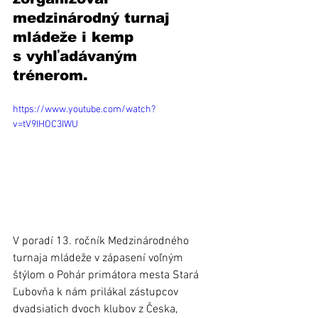
medzinárodný turnaj 
mládeže i kemp 
s vyhľadávaným 
trénerom.
https://www.youtube.com/watch?
v=tV9IHOC3IWU
V poradí 13. ročník Medzinárodného 
turnaja mládeže v zápasení voľným 
štýlom o Pohár primátora mesta Stará 
Ľubovňa k nám prilákal zástupcov 
dvadsiatich dvoch klubov z Česka, 