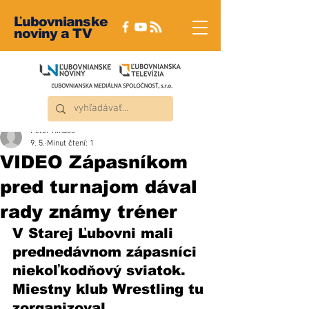
Ľubovnianske
noviny a TV
Peter Rindoš
9. 5.
Minut čtení: 1
VIDEO Zápasníkom
pred turnajom dával
rady známy tréner
V Starej Ľubovni mali 
prednedávnom zápasníci 
niekoľkodňový sviatok. 
Miestny klub Wrestling tu 
zorganizoval 