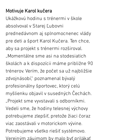
Motivuje Karol kučera
Ukážkovú hodinu s trénermi v škole 
absolvoval v Starej Ľubovni 
prednedávnom aj splnomocnenec vlády 
pre deti a šport Karol Kučera. Ten chce, 
aby sa projekt s trénermi rozširoval. 
„Momentálne sme asi na stodesiatich 
školách a k dispozícii máme približne 90 
trénerov. Verím, že počet sa už najbližšie 
zdvojnásobí,“ poznamenal bývalý 
profesionálny športovec, ktorý celú 
myšlienku objavil v susedných Čechách. 
„Projekt sme vyvstavali s odborníkmi. 
Vedeli sme, že hodiny telesnej výchovy 
potrebujeme zlepšiť, pretože žiaci čoraz 
viac zaostávali v motorickom vývine. 
Potrebujeme všetko riešiť systémovo. 
Verejným záujmom by malo byť prilákať 