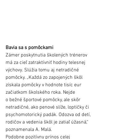
Bavia sa s pomôckami
Zámer poskytnutia školených trénerov 
má za cieľ zatraktívniť hodiny telesnej 
výchovy. Slúžia tomu aj netradičné 
pomôcky. „Každá zo zapojených škôl 
získala pomôcky v hodnote tisíc eur 
začiatkom školského roka. Nejde 
o bežné športové pomôcky, ale skôr 
netradičné, ako penové slíže, loptičky či 
psychomotorický padák. Odozva od detí, 
rodičov a vedenia škôl je zatiaľ úžasná,“ 
poznamenala A. Malá.  
Podobne pozitívny prínos celej 