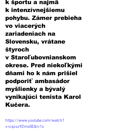
k športu a najmä 
k intenzívnejšiemu 
pohybu. Zámer prebieha 
vo viacerých 
zariadeniach na 
Slovensku, vrátane 
štyroch 
v Staroľubovnianskom 
okrese. Pred niekoľkými 
dňami ho k nám prišiel 
podporiť ambasádor 
myšlienky a bývalý 
vynikajúci tenista Karol 
Kučera. 
https://www.youtube.com/watch?
v=cqzsz9Zmo0E&t=1s