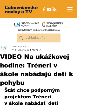
Ľubovnianske
noviny a TV
Redakcia ĽN
29. 4. 2022
Minut čtení: 2
VIDEO Na ukážkovej
hodine: Tréneri v
škole nabádajú deti k
pohybu
Štát chce podporným 
projektom Tréneri 
v škole nabádať deti 