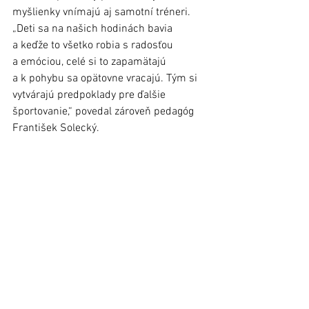
myšlienky vnímajú aj samotní tréneri. 
„Deti sa na našich hodinách bavia 
a keďže to všetko robia s radosťou 
a emóciou, celé si to zapamätajú 
a k pohybu sa opätovne vracajú. Tým si 
vytvárajú predpoklady pre ďalšie 
športovanie,“ povedal zároveň pedagóg 
František Solecký. 