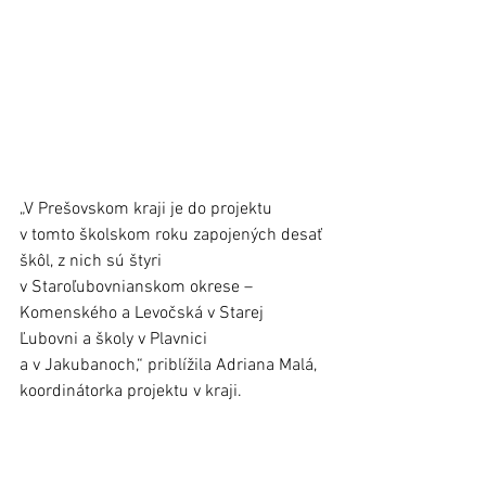
„V Prešovskom kraji je do projektu 
v tomto školskom roku zapojených desať 
škôl, z nich sú štyri 
v Staroľubovnianskom okrese – 
Komenského a Levočská v Starej 
Ľubovni a školy v Plavnici 
a v Jakubanoch,“ priblížila Adriana Malá, 
koordinátorka projektu v kraji. 