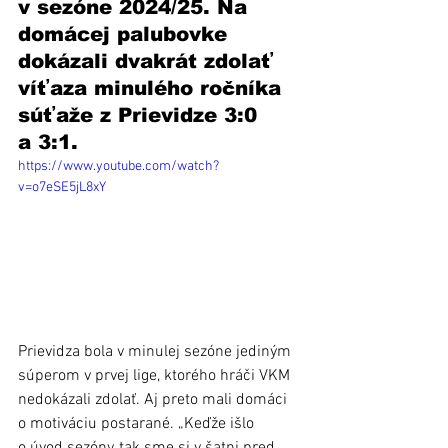
v sezóne 2024/25. Na 
domácej palubovke 
dokázali dvakrát zdolať 
víťaza minulého ročníka 
súťaže z Prievidze 3:0 
a 3:1.
https://www.youtube.com/watch?
v=o7eSE5jL8xY
Prievidza bola v minulej sezóne jediným 
súperom v prvej lige, ktorého hráči VKM 
nedokázali zdolať. Aj preto mali domáci 
o motiváciu postarané. „Keďže išlo 
o úvod sezóny, tak sme si v šatni pred 