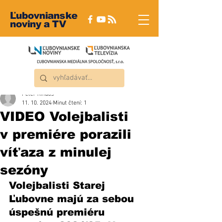
Ľubovnianske
noviny a TV
Peter Rindoš
11. 10. 2024
Minut čtení: 1
VIDEO Volejbalisti
v premiére porazili
víťaza z minulej
sezóny
Volejbalisti Starej 
Ľubovne majú za sebou 
úspešnú premiéru 