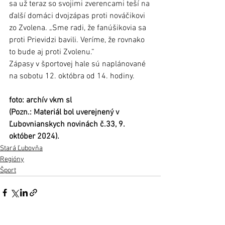
sa už teraz so svojimi zverencami teší na 
ďalší domáci dvojzápas proti nováčikovi 
zo Zvolena. „Sme radi, že fanúšikovia sa 
proti Prievidzi bavili. Veríme, že rovnako 
to bude aj proti Zvolenu.“
Zápasy v športovej hale sú naplánované 
na sobotu 12. októbra od 14. hodiny. 
foto: archív vkm sl
(Pozn.: Materiál bol uverejnený v 
Ľubovnianskych novinách č.33, 9. 
október 2024).
Stará Ľubovňa
Regióny
Šport