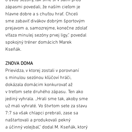
zápasmi povedali, že naším cieľom je 
hlavne dobre a s chuťou hrať. Chceli 
sme zabaviť divákov dobrým športovým 
prejavom a, samozrejme, konečne zdolať 
víťaza minulej sezóny prvej ligy,“ povedal 
spokojný tréner domácich Marek 
Kseňák. 
ZNOVA DOMA
Prievidza, v ktorej zostali v porovnaní 
s minulou sezónou kľúčoví hráči, 
dokázala domácim konkurovať až 
v treťom sete druhého zápasu. Ten ako 
jediný vyhrala. „Hrali sme tak, akoby sme 
už mali vyhraté. Vo štvrtom sete za stavu 
7:7 sa však chlapci prebrali, zase sa 
naštartovali a produkovali pekný 
a účinný volejbal,“ dodal M. Kseňák, ktorý 