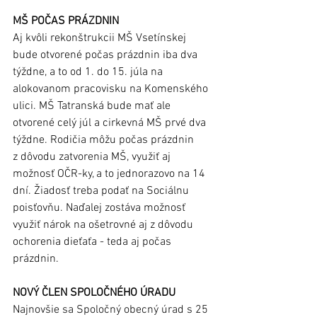
MŠ POČAS PRÁZDNIN
Aj kvôli rekonštrukcii MŠ Vsetínskej 
bude otvorené počas prázdnin iba dva 
týždne, a to od 1. do 15. júla na 
alokovanom pracovisku na Komenského 
ulici. MŠ Tatranská bude mať ale 
otvorené celý júl a cirkevná MŠ prvé dva 
týždne. Rodičia môžu počas prázdnin 
z dôvodu zatvorenia MŠ, využiť aj 
možnosť OČR-ky, a to jednorazovo na 14 
dní. Žiadosť treba podať na Sociálnu 
poisťovňu. Naďalej zostáva možnosť 
využiť nárok na ošetrovné aj z dôvodu 
ochorenia dieťaťa - teda aj počas 
prázdnin.
NOVÝ ČLEN SPOLOČNÉHO ÚRADU
Najnovšie sa Spoločný obecný úrad s 25 