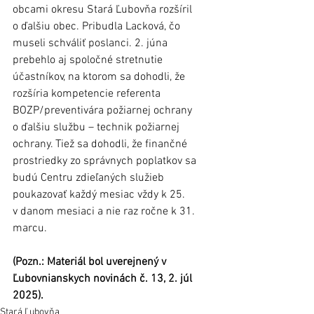
obcami okresu Stará Ľubovňa rozšíril 
o ďalšiu obec. Pribudla Lacková, čo 
museli schváliť poslanci. 2. júna 
prebehlo aj spoločné stretnutie 
účastníkov, na ktorom sa dohodli, že 
rozšíria kompetencie referenta 
BOZP/preventivára požiarnej ochrany 
o ďalšiu službu – technik požiarnej 
ochrany. Tiež sa dohodli, že finančné 
prostriedky zo správnych poplatkov sa 
budú Centru zdieľaných služieb 
poukazovať každý mesiac vždy k 25. 
v danom mesiaci a nie raz ročne k 31. 
marcu. 	
(Pozn.: Materiál bol uverejnený v 
Ľubovnianskych novinách č. 13, 2. júl 
2025).
Stará Ľubovňa