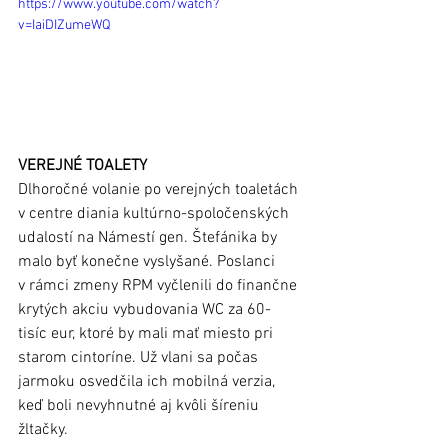
https://www.youtube.com/watch?
v=IaiDIZumeWQ
VEREJNÉ TOALETY
Dlhoročné volanie po verejných toaletách 
v centre diania kultúrno-spoločenských 
udalostí na Námestí gen. Štefánika by 
malo byť konečne vyslyšané. Poslanci 
v rámci zmeny RPM vyčlenili do finančne 
krytých akciu vybudovania WC za 60-
tisíc eur, ktoré by mali mať miesto pri 
starom cintoríne. Už vlani sa počas 
jarmoku osvedčila ich mobilná verzia, 
keď boli nevyhnutné aj kvôli šíreniu 
žltačky.