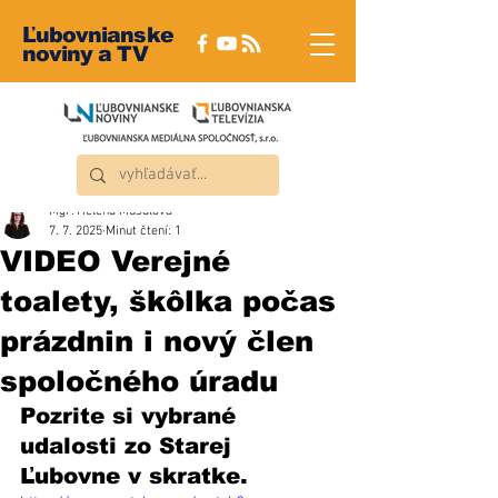
Ľubovnianske
noviny a TV
Mgr. Helena Musalová
7. 7. 2025
Minut čtení: 1
VIDEO Verejné
toalety, škôlka počas
prázdnin i nový člen
spoločného úradu
Pozrite si vybrané 
udalosti zo Starej 
Ľubovne v skratke. 