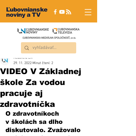
Ľubovnianske
noviny a TV
Redakcia ĽN
29. 11. 2022
Minut čtení: 2
VIDEO V Základnej
škole Za vodou
pracuje aj
zdravotníčka
O zdravotníkoch 
v školách sa dlho 
diskutovalo. Zvažovalo 