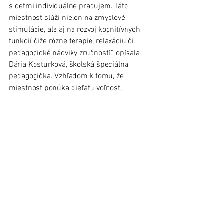
s deťmi individuálne pracujem. Táto 
miestnosť slúži nielen na zmyslové 
stimulácie, ale aj na rozvoj kognitívnych 
funkcií čiže rôzne terapie, relaxáciu či 
pedagogické nácviky zručností,“ opísala 
Dária Kosturková, školská špeciálna 
pedagogička. Vzhľadom k tomu, že  
miestnosť ponúka dieťaťu voľnosť, 
spontánnosť, odbúrava stres či 
stereotypné prejavy dieťaťa, svoju 
funkciu tu zastáva okrem ostatných 
školských pedagógov aj zdravotníčka.
Jana Blašková, foto: ĽTV 
Článok bol uverejnený v Ľubovnianskych 
novinách č. 41 (2. november 2022)