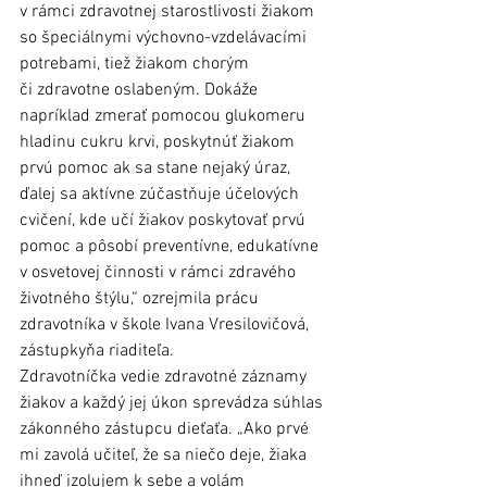
v rámci zdravotnej starostlivosti žiakom 
so špeciálnymi výchovno-vzdelávacími 
potrebami, tiež žiakom chorým 
či zdravotne oslabeným. Dokáže 
napríklad zmerať pomocou glukomeru 
hladinu cukru krvi, poskytnúť žiakom 
prvú pomoc ak sa stane nejaký úraz, 
ďalej sa aktívne zúčastňuje účelových 
cvičení, kde učí žiakov poskytovať prvú 
pomoc a pôsobí preventívne, edukatívne 
v osvetovej činnosti v rámci zdravého 
životného štýlu,“ ozrejmila prácu 
zdravotníka v škole Ivana Vresilovičová, 
zástupkyňa riaditeľa.
Zdravotníčka vedie zdravotné záznamy 
žiakov a každý jej úkon sprevádza súhlas 
zákonného zástupcu dieťaťa. „Ako prvé 
mi zavolá učiteľ, že sa niečo deje, žiaka 
ihneď izolujem k sebe a volám 