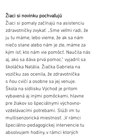
Žiaci si novinku pochvaľujú
Žiaci si pomaly začínajú na asistenciu 
zdravotníčky zvykať. „Sme veľmi radi, že 
ju tu máme, lebo vieme, že ak sa nám 
niečo stane alebo nám je zle, máme za 
kým ísť, kto nám vie pomôcť. Naučila nás 
aj, ako sa dáva prvá pomoc,“ vyjadril sa 
školáčka Natália. Žiačka Gabriela na 
vozíčku zas ocenila, že zdravotníčka 
s ňou cvičí a osobne sa jej venuje.
Škola na sídlisku Východ je pritom 
vybavená aj inými pomôckami, hlavne 
pre žiakov so špeciálnymi výchovno-
vzdelávacími potrebami. Slúži im tu 
multisenzorická miestnosť. „V rámci 
špeciálno-pedagogickej intervencie tu 
absolvujem hodiny, v rámci ktorých 