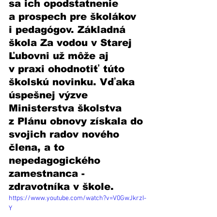
sa ich opodstatnenie 
a prospech pre školákov 
i pedagógov. Základná 
škola Za vodou v Starej 
Ľubovni už môže aj 
v praxi ohodnotiť túto 
školskú novinku. Vďaka 
úspešnej výzve 
Ministerstva školstva 
z Plánu obnovy získala do 
svojich radov nového 
člena, a to 
nepedagogického 
zamestnanca - 
zdravotníka v škole.
https://www.youtube.com/watch?v=V0GwJkrzI-
Y