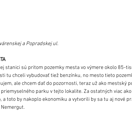
várenskej a Popradskej ul.
ITA
ej stanici sú pritom pozemky mesta vo výmere okolo 85-tis
sti tu chceli vybudovať tiež benzínku, no mesto tieto pozemk
áujem, ale chcem dať do pozornosti, teraz už ako mestský pos
riemyselného parku v tejto lokalite. Za ostatných viac ako 
 a toto by nakoplo ekonomiku a vytvorili by sa tu aj nové pr
 Nemergut. 