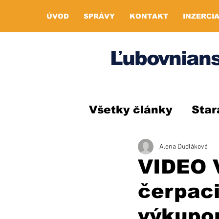
ÚVOD
SPRÁVY
KONTAKT
INZERCI
Ľubovnians
Všetky články
Star
Alena Dudláková
VIDEO 
čerpaci
výkupo