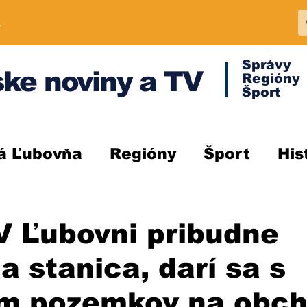
A
Správy
ke noviny a TV
Regióny
Šport
á Ľubovňa
Regióny
Šport
His
V Ľubovni pribudne
a stanica, darí sa s
m pozemkov na obch