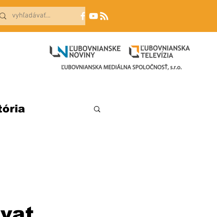
tória
vat