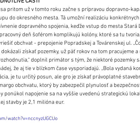
NOTLIVÉ ČASTI   
 sa pritom už v tomto roku začne s prípravou dopravno-kapa
pu do okresného mesta. Tá umožní realizáciu konkrétnych 
tívnenie dopravného spojenia, keďže vstup do mesta Stará
racovný deň šoférom komplikujú kolóny, ktoré sa tu tvoria
e dokázali získať pozemky, už päť rokov na tom pracujeme a
zhodnutia,“ doplnil primátor s tým, že niektoré pozemky s
 nádej, že aj tie v blízkom čase vysporiadajú. „Bola vydaná k
a, je tu určitý posun, ale gro je získať právoplatné stavebn
margo obchvatu, ktorý by zabezpečil plynulosť a bezpečnosť
 ponúkol napojenie sa na vyššie uvedenú strategickú lokal
j stavby je 2,1 milióna eur. 
com/watch?v=nccnyzUGCUo