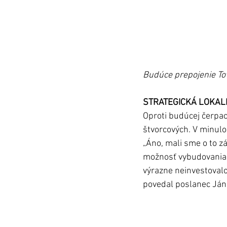
Budúce prepojenie To
STRATEGICKÁ LOKAL
Oproti budúcej čerpac
štvorcových. V minulo
„Áno, mali sme o to z
možnosť vybudovania p
výrazne neinvestovalo,
povedal poslanec Ján