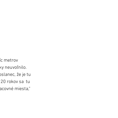
íc metrov 
y neuvoľnilo. 
lanec, že je tu 
20 rokov sa  tu 
acovné miesta,“ 