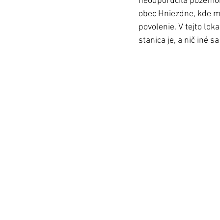
neodporučila pozemok
obec Hniezdne, kde m
povolenie. V tejto lo
stanica je, a nič iné s