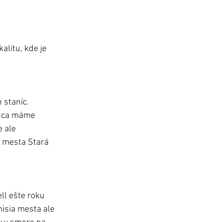
litu, kde je 
staníc. 
onca máme 
 ale 
r mesta Stará 
ll ešte roku 
isia mesta ale 