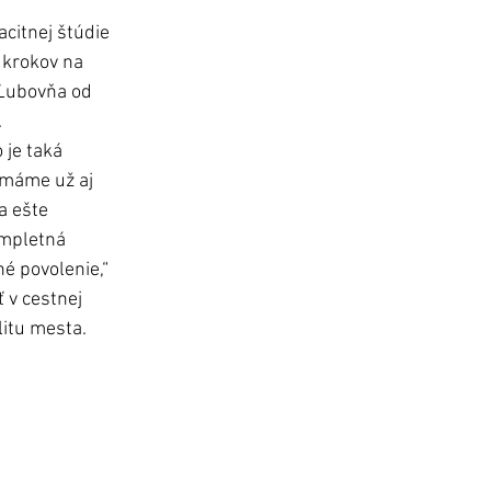
citnej štúdie 
krokov na 
 Ľubovňa od 
.
 máme už aj 
a ešte 
ompletná 
é povolenie,“ 
 v cestnej 
itu mesta. 