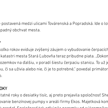
 postavená medzi ulicami Továrenská a Popradská. Ide o loka
ápadný obchvat mesta.
V
oľko rokov eviduje zvýšený záujem o vybudovanie čerpacích 
katastri mesta Stará Ľubovňa teraz pribudne piata. „Dok
zemkov na ďalšiu, v poradí šiestu čerpaciu stanicu. To už je
 či sa uživia alebo nie, či je to potrebné,“ povedal primáto
o.
OKY
tatné roky o desiatky tisíc, aj preto prejavila spoločnosť She
vanie benzínovej pumpy v areáli firmy Ekos. Majetková kom