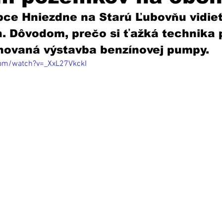
bce Hniezdne na Starú Ľubovňu vidie
. Dôvodom, prečo si ťažká technika p
ánovaná výstavba benzínovej pumpy. 
com/watch?v=_XxL27VkckI