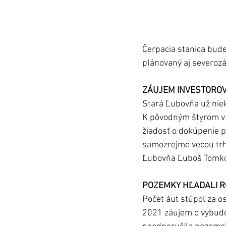
Čerpacia stanica bude
plánovaný aj severoz
ZÁUJEM INVESTORO
Stará Ľubovňa už niek
K pôvodným štyrom v 
žiadosť o dokúpenie po
samozrejme vecou trhu,
Ľubovňa Ľuboš Tomk
POZEMKY HĽADALI R
Počet áut stúpol za os
2021 záujem o vybudo