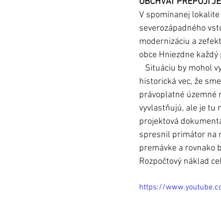
OBCHVAT PREPOJÍ JED
V spomínanej lokalite
severozápadného vstu
modernizáciu a zefek
obce Hniezdne každý p
   Situáciu by mohol vyriešiť obchvat - prepojenie Popradskej a Továrenskej ul. „Čo je taká 
historická vec, že sm
právoplatné územné ro
vyvlastňujú, ale je tu
projektová dokumentáci
spresnil primátor na 
premávke a rovnako by
Rozpočtový náklad cele
https://www.youtube.