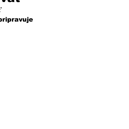
ť 
ripravuje 