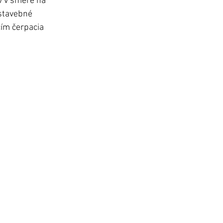
 v smere na 
stavebné 
ím čerpacia 