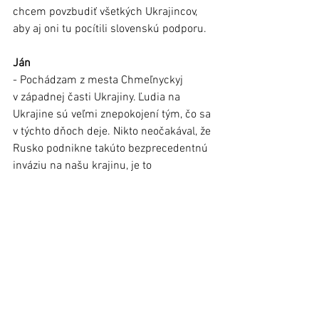
chcem povzbudiť všetkých Ukrajincov, 
aby aj oni tu pocítili slovenskú podporu.
Ján
- Pochádzam z mesta Chmeľnyckyj 
v západnej časti Ukrajiny. Ľudia na 
Ukrajine sú veľmi znepokojení tým, čo sa 
v týchto dňoch deje. Nikto neočakával, že 
Rusko podnikne takúto bezprecedentnú 
inváziu na našu krajinu, je to 
nevyprovokované, kruté, drsné 
a neuveriteľné, všetkých nás to 
nesmierne trápi. Študujem na Kyjevskej 
národnej univerzite, na Inštitúte 
medzinárodných vzťahov a mal by som 
obhajovať svoju krajinu 
v medzinárodných záležitostiach, avšak 
bol som prinútený ju opustiť kvôli hrozbe 