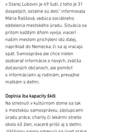
v Starej Ľubovni je 49 ľudí, z toho je 31 
dospelých, ostatné sú deti,“ informovala 
Mária Raššová, vedúca sociálneho 
oddelenia mestského úradu. Situácia sa 
pritom každým dňom vyvíja, viacerí 
naším mestom prichýlení idú ďalej, 
napríklad do Nemecka, či sa aj vracajú 
späť. Samospráva ale chce nielen 
zozbierať informácie o nových, zväčša 
dočasných občanoch, ale pomôcť 
s informáciami aj rodinám, prevažne 
matkám s deťmi. 
Doplnia iba kapacity škôl
Na stretnutí v kultúrnom dome sa tak 
s mestskou samosprávou, zástupcami 
úradu práce, charity či lekármi stretlo 
okolo 40 žien, viaceré prišli aj s deťmi. 
„Väčšinou najprv smerujú na úrad práce, 