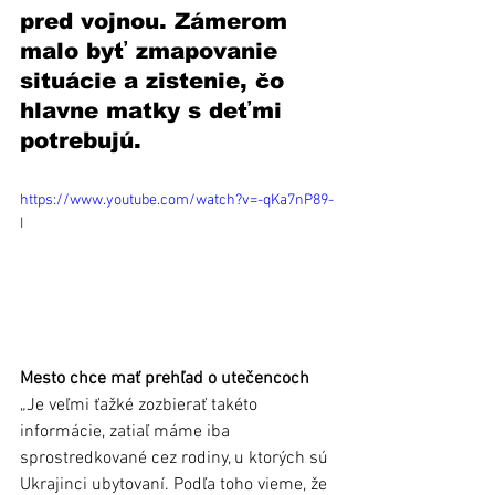
pred vojnou. Zámerom 
malo byť zmapovanie 
situácie a zistenie, čo 
hlavne matky s deťmi 
potrebujú.
https://www.youtube.com/watch?v=-qKa7nP89-
I
Mesto chce mať prehľad o utečencoch
„Je veľmi ťažké zozbierať takéto 
informácie, zatiaľ máme iba 
sprostredkované cez rodiny, u ktorých sú 
Ukrajinci ubytovaní. Podľa toho vieme, že 