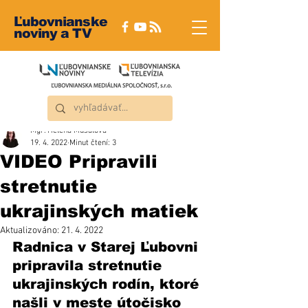
Ľubovnianske
noviny a TV
Mgr. Helena Musalová
19. 4. 2022
Minut čtení: 3
VIDEO Pripravili
stretnutie
ukrajinských matiek
Aktualizováno:
21. 4. 2022
Radnica v Starej Ľubovni 
pripravila stretnutie 
ukrajinských rodín, ktoré 
našli v meste útočisko 