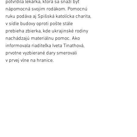
potvrdila lekárka, ktorá sa snaží byť 
nápomocná svojim rodákom. Pomocnú 
ruku podáva aj Spišská katolícka charita, 
v sídle budovy oproti pošte stále 
prebieha zbierka, kde ukrajinské rodiny 
nachádzajú materiálnu pomoc. Ako 
informovala riaditeľka Iveta Tinathová, 
prvotne vyzbierané dary smerovali 
v prvej vlne na hranice.   