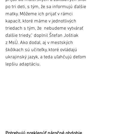
po tri deti, s tým, že sa informujú ďalšie 
matky. Môžeme ich prijať v rámci 
kapacít, ktoré máme v jednotlivých 
triedach s tým, že  nebudeme vytvárať 
ďalšie triedy,“ doplnil Štefan Joštiak 
z MsÚ. Ako dodal, aj v mestských 
škôlkach sú učiteľky, ktoré ovládajú 
ukrajinský jazyk, a teda uľahčujú deťom 
lepšiu adaptáciu. 
Potrebujú preklenúť náročné obdobie