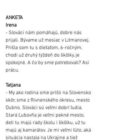
ANKETA
Irena
- Slováci nám pomáhajú, dobre nás 
prijali. Bývame už mesiac v Litmanovej. 
Prišla som tu s dieťaťom, 6-ročným, 
chodí už druhý týždeň do škôlky, je 
spokojné. A čo by sme potrebovali? Asi 
prácu. 
Tatjana
- My ako rodina sme prišli na Slovensko 
skôr, sme z Rivnenského okresu, mesto 
Dubno. Slováci sú veľmi dobrí ľudia, 
Stará Ľubovňa je veľmi pekné mesto, 
deti tu majú rady školu i škôlku, už tu 
majú aj kamarátov. Je mi veľmi ľúto, aká 
situácia nastala na Ukrajine a tiež 