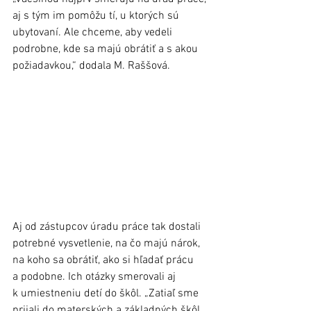
aj s tým im pomôžu tí, u ktorých sú 
ubytovaní. Ale chceme, aby vedeli 
podrobne, kde sa majú obrátiť a s akou 
požiadavkou,“ dodala M. Raššová. 
Aj od zástupcov úradu práce tak dostali 
potrebné vysvetlenie, na čo majú nárok, 
na koho sa obrátiť, ako si hľadať prácu 
a podobne. Ich otázky smerovali aj 
k umiestneniu detí do škôl. „Zatiaľ sme 
prijali do materských a základných škôl 