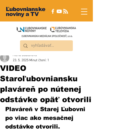
Ľubovnianske
noviny a TV
Alena Dudláková
23. 5. 2025
Minut čtení: 1
VIDEO
Staroľubovniansku
plaváreň po nútenej
odstávke opäť otvorili
Plaváreň v Starej Ľubovni 
po viac ako mesačnej 
odstávke otvorili. 