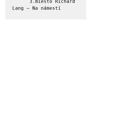
      3.miesto Richard 
Lang – Na námestí

3. kategória (nad 25 
rokov, 36 prác od 13 
autorov)

      1. miesto 
Jaroslav Kačmar – 
Ľubovniansky trias

      2. miesto Ján 
Mrug – Nostalgická 
jazda

      3. miesto 
Jaroslav Bachleda – 
Ráno pri rieke

Čestné uznania

      Petra Česáková – 
Teplý deň pri Popradke
