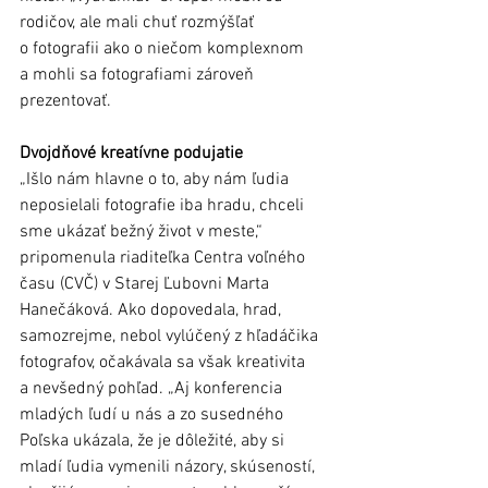
rodičov, ale mali chuť rozmýšľať 
o fotografii ako o niečom komplexnom 
a mohli sa fotografiami zároveň 
prezentovať. 
Dvojdňové kreatívne podujatie
„Išlo nám hlavne o to, aby nám ľudia 
neposielali fotografie iba hradu, chceli 
sme ukázať bežný život v meste,“ 
pripomenula riaditeľka Centra voľného 
času (CVČ) v Starej Ľubovni Marta 
Hanečáková. Ako dopovedala, hrad, 
samozrejme, nebol vylúčený z hľadáčika 
fotografov, očakávala sa však kreativita 
a nevšedný pohľad. „Aj konferencia 
mladých ľudí u nás a zo susedného 
Poľska ukázala, že je dôležité, aby si 
mladí ľudia vymenili názory, skúseností, 