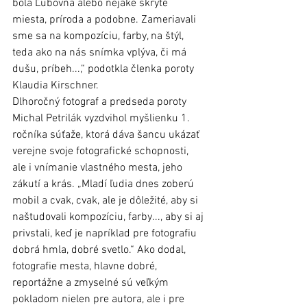
bola Ľubovňa alebo nejaké skryté 
miesta, príroda a podobne. Zameriavali 
sme sa na kompozíciu, farby, na štýl, 
teda ako na nás snímka vplýva, či má 
dušu, príbeh...,“ podotkla členka poroty 
Klaudia Kirschner.  
Dlhoročný fotograf a predseda poroty 
Michal Petrilák vyzdvihol myšlienku 1. 
ročníka súťaže, ktorá dáva šancu ukázať 
verejne svoje fotografické schopnosti, 
ale i vnímanie vlastného mesta, jeho 
zákutí a krás. „Mladí ľudia dnes zoberú 
mobil a cvak, cvak, ale je dôležité, aby si 
naštudovali kompozíciu, farby..., aby si aj 
privstali, keď je napríklad pre fotografiu 
dobrá hmla, dobré svetlo.“ Ako dodal, 
fotografie mesta, hlavne dobré, 
reportážne a zmyselné sú veľkým 
pokladom nielen pre autora, ale i pre 