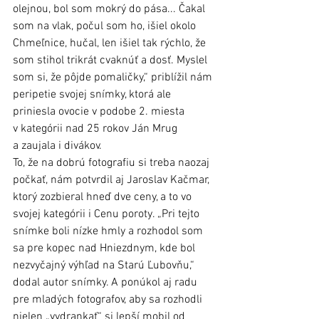
olejnou, bol som mokrý do pása... Čakal 
som na vlak, počul som ho, išiel okolo 
Chmeľnice, hučal, len išiel tak rýchlo, že 
som stihol trikrát cvaknúť a dosť. Myslel 
som si, že pôjde pomaličky,“ priblížil nám 
peripetie svojej snímky, ktorá ale 
priniesla ovocie v podobe 2. miesta 
v kategórii nad 25 rokov Ján Mrug 
a zaujala i divákov.
To, že na dobrú fotografiu si treba naozaj 
počkať, nám potvrdil aj Jaroslav Kačmar, 
ktorý zozbieral hneď dve ceny, a to vo 
svojej kategórii i Cenu poroty. „Pri tejto 
snímke boli nízke hmly a rozhodol som 
sa pre kopec nad Hniezdnym, kde bol 
nezvyčajný výhľad na Starú Ľubovňu,“ 
dodal autor snímky. A ponúkol aj radu 
pre mladých fotografov, aby sa rozhodli 
nielen „vydrankať“ si lepší mobil od 