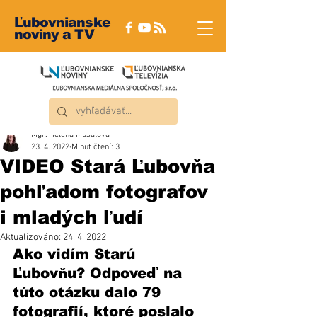
Ľubovnianske
noviny a TV
Mgr. Helena Musalová
23. 4. 2022
Minut čtení: 3
VIDEO Stará Ľubovňa
pohľadom fotografov
i mladých ľudí
Aktualizováno:
24. 4. 2022
Ako vidím Starú 
Ľubovňu? Odpoveď na 
túto otázku dalo 79 
fotografií, ktoré poslalo 