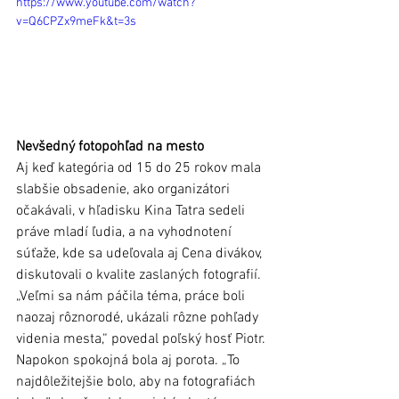
https://www.youtube.com/watch?
v=Q6CPZx9meFk&t=3s
Nevšedný fotopohľad na mesto
Aj keď kategória od 15 do 25 rokov mala 
slabšie obsadenie, ako organizátori 
očakávali, v hľadisku Kina Tatra sedeli 
práve mladí ľudia, a na vyhodnotení 
súťaže, kde sa udeľovala aj Cena divákov, 
diskutovali o kvalite zaslaných fotografií. 
„Veľmi sa nám páčila téma, práce boli 
naozaj rôznorodé, ukázali rôzne pohľady 
videnia mesta,“ povedal poľský hosť Piotr. 
Napokon spokojná bola aj porota. „To 
najdôležitejšie bolo, aby na fotografiách 