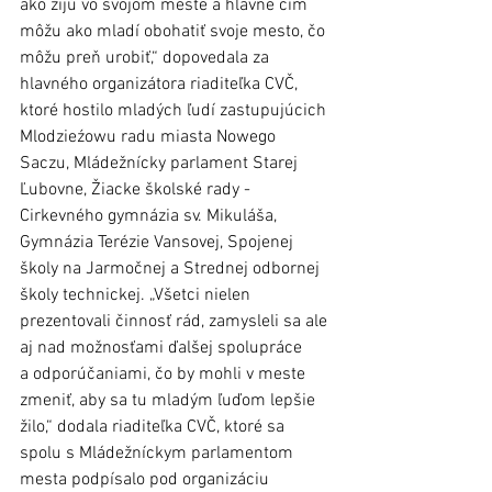
ako žijú vo svojom meste a hlavne čím 
môžu ako mladí obohatiť svoje mesto, čo 
môžu preň urobiť,“ dopovedala za 
hlavného organizátora riaditeľka CVČ, 
ktoré hostilo mladých ľudí zastupujúcich 
Mlodzieźowu radu miasta Nowego 
Saczu, Mládežnícky parlament Starej 
Ľubovne, Žiacke školské rady - 
Cirkevného gymnázia sv. Mikuláša, 
Gymnázia Terézie Vansovej, Spojenej 
školy na Jarmočnej a Strednej odbornej 
školy technickej. „Všetci nielen 
prezentovali činnosť rád, zamysleli sa ale 
aj nad možnosťami ďalšej spolupráce 
a odporúčaniami, čo by mohli v meste 
zmeniť, aby sa tu mladým ľuďom lepšie 
žilo,“ dodala riaditeľka CVČ, ktoré sa 
spolu s Mládežníckym parlamentom 
mesta podpísalo pod organizáciu 