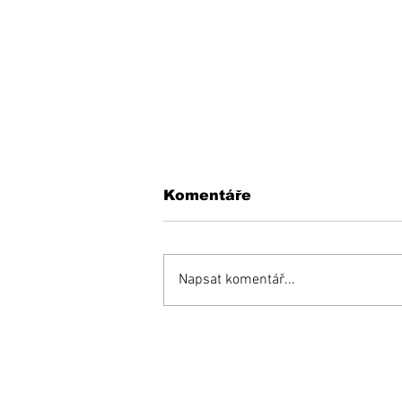
Komentáře
Napsat komentář...
KEDYSI a DNES: V
podhradí fungovala
kedysi kaviareň.
Pamätáte si ju?