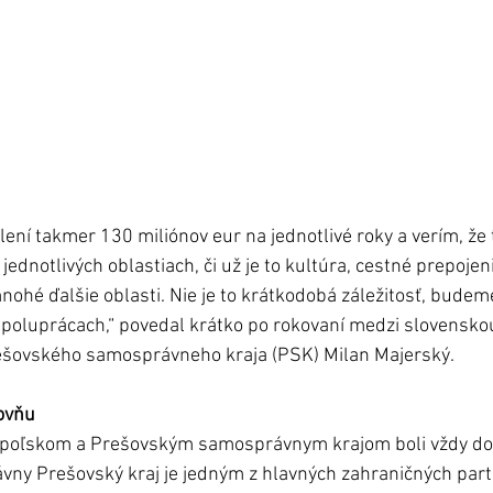
lení takmer 130 miliónov eur na jednotlivé roky a verím, že 
ednotlivých oblastiach, či už je to kultúra, cestné prepojeni
mnohé ďalšie oblasti. Nie je to krátkodobá záležitosť, budem
spoluprácach,“ povedal krátko po rokovaní medzi slovensko
šovského samosprávneho kraja (PSK) Milan Majerský. 
ovňu
poľskom a Prešovským samosprávnym krajom boli vždy dobr
ny Prešovský kraj je jedným z hlavných zahraničných part