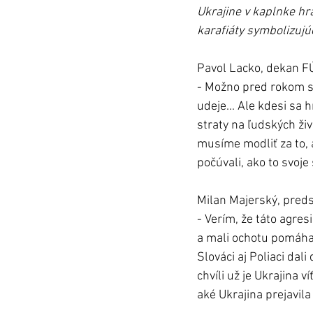
Ukrajine v kaplnke hr
karafiáty symbolizujúc
Pavol Lacko, dekan FÚ
- Možno pred rokom sm
udeje... Ale kdesi sa 
straty na ľudských živo
musíme modliť za to, 
počúvali, ako to svoje 
Milan Majerský, pred
- Verím, že táto agre
a mali ochotu pomáhať
Slováci aj Poliaci dali
chvíli už je Ukrajina 
aké Ukrajina prejavila