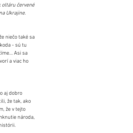
 oltáru červené 
na Ukrajine.
e niečo také sa 
koda - sú tu 
íme... Asi sa 
orí a viac ho 
o aj dobro 
, že tak, ako 
, že v tejto 
omknutie národa, 
istórii.