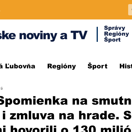
A
Správy
ke noviny a TV
Regióny
Šport
á Ľubovňa
Regióny
Šport
His
vá
Spomienka na smut
 i zmluva na hrade. S
i hovorili o 130 mili