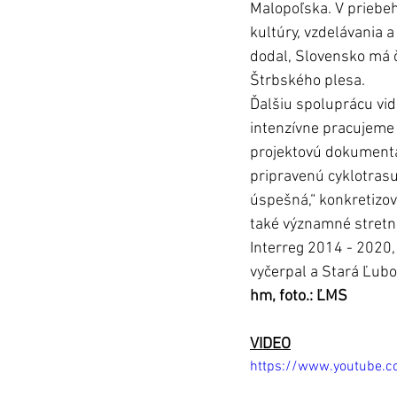
Malopoľska. V priebeh
kultúry, vzdelávania 
dodal, Slovensko má 
Štrbského plesa.
Ďalšiu spoluprácu vid
intenzívne pracujeme 
projektovú dokumentá
pripravenú cyklotrasu
úspešná,“ konkretizov
také významné stretn
Interreg 2014 - 2020,
vyčerpal a Stará Ľubo
hm, foto.: ĽMS
VIDEO
https://www.youtube