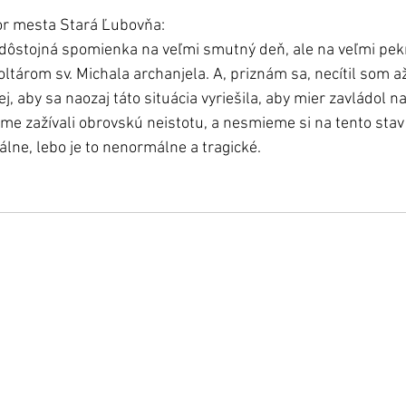
r mesta Stará Ľubovňa: 
á dôstojná spomienka na veľmi smutný deň, ale na veľmi pe
ltárom sv. Michala archanjela. A, priznám sa, necítil som až
, aby sa naozaj táto situácia vyriešila, aby mier zavládol na
me zažívali obrovskú neistotu, a nesmieme si na tento stav 
álne, lebo je to nenormálne a tragické.