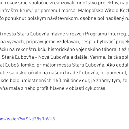
u rokov sme spoločne zrealizovali množstvo projektov, napr.
a infraštruktúry,“ pripomenul maršal Malopoľska Witold Koz
čo ponúknuť poľským návštevníkom, osobne bol nadšený n
í mesto Stará Ľubovňa hlavne v rozvoji Programu Interreg. 
na výzvach, pripravujeme vzdelávací, resp. ubytovací projekt
ciu na rekonštrukciu historického vojenského tábora, tiež
 Stará Ľubovňa - Nová Ľubovňa a ďalšie. Veríme, že tá spo
al Ľuboš Tomko, primátor mesta Stará Ľubovňa. Ako dodal, 
utie sa uskutočnilo na našom hrade Ľubovňa, pripomenul, ž
 kde bolo umiestnených 160 miliónov eur, je známy tým, že 
vňa mala z neho profit hlavne v oblasti cyklotrás.
.com/watch?v=SNd28sRtWU8