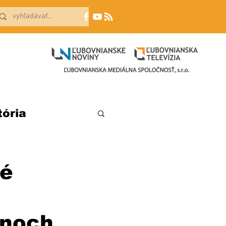
tória
né
ónoch