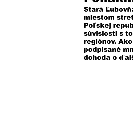
Stará Ľubovňa
miestom stre
Poľskej repub
súvislosti s 
regiónov. Ako
podpísané mn
dohoda o ďalš