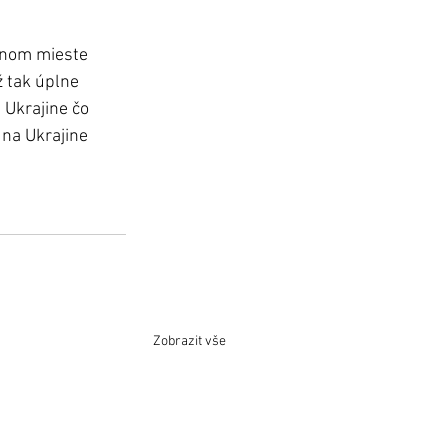
knom mieste 
 tak úplne 
 Ukrajine čo 
na Ukrajine 
Zobrazit vše