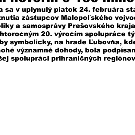
 sa v uplynulý piatok 24. februára st
tnutia zástupcov Malopoľského vojvo
liky a samosprávy Prešovského kraja
tohtoročným 20. výročím spolupráce tý
by symbolicky, na hrade Ľubovňa, kde
ohé významné dohody, bola podpísan
ej spolupráci prihraničných regiónov