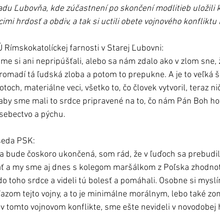
adu Ľubovňa, kde zúčastnení po skončení modlitieb uložili k
imi hrdosť a obdiv, a tak si uctili obete vojnového konfliktu 
 Rímskokatolíckej farnosti v Starej Ľubovni: 
e si ani nepripúšťali, alebo sa nám zdalo ako v zlom sne, ž
hromadí tá ľudská zloba a potom to prepukne. A je to veľká š
toch, materiálne veci, všetko to, čo človek vytvoril, teraz nič
aby sme mali to srdce pripravené na to, čo nám Pán Boh hov
sebectvo a pýchu.    
seda PSK: 
sia bude čoskoro ukončená, som rád, že v ľuďoch sa prebudil
 a my sme aj dnes s kolegom maršálkom z Poľska zhodnotili
 do toho srdce a videli tú bolesť a pomáhali. Osobne si myslím
víťazom tejto vojny, a to je minimálne morálnym, lebo také z
 v tomto vojnovom konflikte, sme ešte nevideli v novodobej h