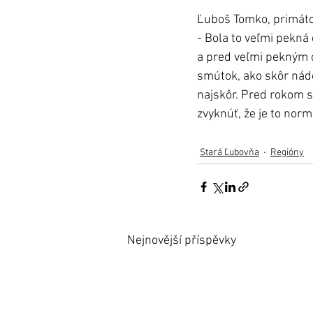
Ľuboš Tomko, primáto
- Bola to veľmi pekn
a pred veľmi pekným o
smútok, ako skôr nádej
najskôr. Pred rokom s
zvyknúť, že je to norm
Stará Ľubovňa
Regióny
Nejnovější příspěvky