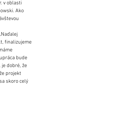
 v oblasti 
łowski. Ako 
ávštevou 
„Naďalej 
, finalizujeme 
 máme 
lupráca bude 
je dobré, že 
e projekt 
sa skoro celý 