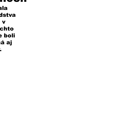
ala 
dstva 
 v 
chto 
 boli 
á aj 
. 