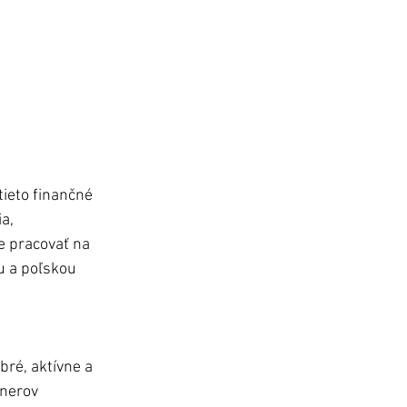
tieto finančné 
a, 
e pracovať na 
u a poľskou 
é, aktívne a 
nerov 