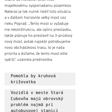
majetkovému vysporiadaniu pozemkov.  
Nateraz je tak nutné riešiť túto situáciu 
a v ďalšom horizonte veľký most cez 
rieku Poprad. „Tento most si vyžaduje 
nie rekonštrukciu, ale úplnú prestavbu, 
takže plánuje ho prestaviť na 3-prúdový 
nový most, avšak najskôr potrebujeme 
novú obchádzkovú trasu, to je naša 
priorita a dúfame, že tento most ešte 
vydrží,“ uzavrela prednostka.
Pomohla by kruhová 
križovatka 
Vozidlá v meste Stará 
Ľubovňa majú obrovský 
problém najmä pri 
autobusovej stanici 