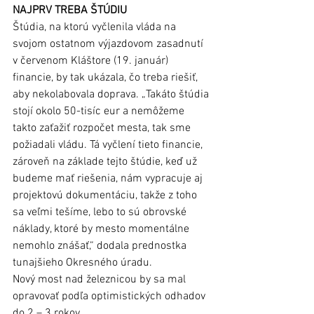
NAJPRV TREBA ŠTÚDIU
Štúdia, na ktorú vyčlenila vláda na 
svojom ostatnom výjazdovom zasadnutí 
v červenom Kláštore (19. január) 
financie, by tak ukázala, čo treba riešiť, 
aby nekolabovala doprava. „Takáto štúdia 
stojí okolo 50-tisíc eur a nemôžeme 
takto zaťažiť rozpočet mesta, tak sme 
požiadali vládu. Tá vyčlení tieto financie, 
zároveň na základe tejto štúdie, keď už 
budeme mať riešenia, nám vypracuje aj 
projektovú dokumentáciu, takže z toho 
sa veľmi tešíme, lebo to sú obrovské 
náklady, ktoré by mesto momentálne 
nemohlo znášať,“ dodala prednostka 
tunajšieho Okresného úradu. 
Nový most nad železnicou by sa mal 
opravovať podľa optimistických odhadov 
do 2 – 3 rokov. 