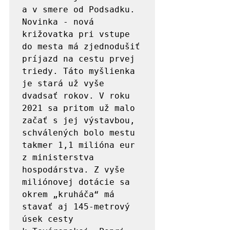
a v smere od Podsadku. 
Novinka - nová 
križovatka pri vstupe 
do mesta má zjednodušiť 
príjazd na cestu prvej 
triedy. Táto myšlienka 
je stará už vyše 
dvadsať rokov. V roku 
2021 sa pritom už malo 
začať s jej výstavbou, 
schválených bolo mestu 
takmer 1,1 milióna eur 
z ministerstva 
hospodárstva. Z vyše 
miliónovej dotácie sa 
okrem „kruháča“ má 
stavať aj 145-metrový 
úsek cesty 