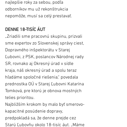
najlepšie roky za sebou, podľa 
odborníkov mu už rekonštrukcia 
nepomôže, musí sa celý prestavať. 
DENNE 18-TISÍC ÁUT 
„Zriadili sme pracovnú skupinu, prizvali 
sme expertov zo Slovenskej správy ciest, 
Dopravného inšpektorátu v Starej 
Ľubovni, z PSK, poslancov Národnej rady 
SR, rovnako aj Okresný úrad v sídle 
kraja, náš okresný úrad a spolu teraz 
hľadáme spoločné riešenia,“ povedala 
prednostka OÚ v Starej Ľubovni Katarína 
Tomková, pre ktorú je obnova mostných 
telies prioritou.
Najbližším krokom by malo byť smerovo-
kapacitné posúdenie dopravy, 
predpokladá sa, že denne prejde cez 
Starú Ľubovňu okolo 18-tisíc áut. „Máme 