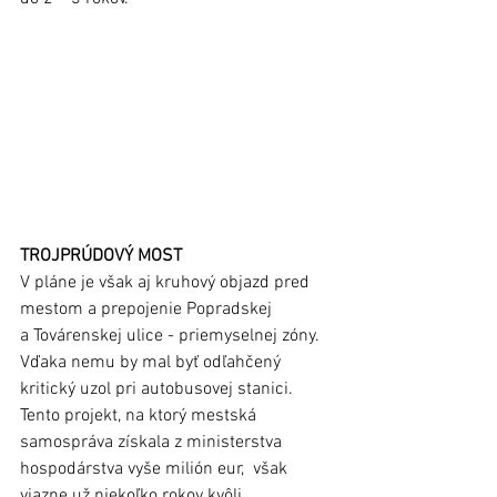
TROJPRÚDOVÝ MOST
V pláne je však aj kruhový objazd pred 
mestom a prepojenie Popradskej 
a Továrenskej ulice - priemyselnej zóny. 
Vďaka nemu by mal byť odľahčený 
kritický uzol pri autobusovej stanici. 
Tento projekt, na ktorý mestská 
samospráva získala z ministerstva 
hospodárstva vyše milión eur,  však 
viazne už niekoľko rokov kvôli 