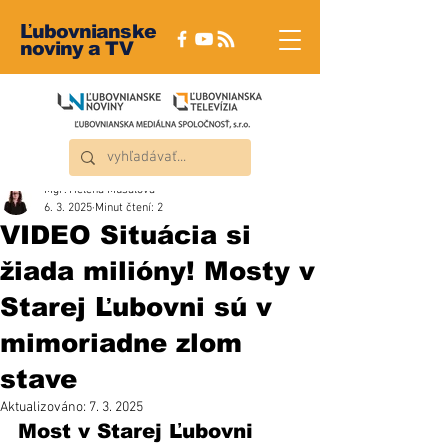
Ľubovnianske
noviny a TV
Mgr. Helena Musalová
6. 3. 2025
Minut čtení: 2
VIDEO Situácia si
žiada milióny! Mosty v
Starej Ľubovni sú v
mimoriadne zlom
stave
Aktualizováno:
7. 3. 2025
Most v Starej Ľubovni 