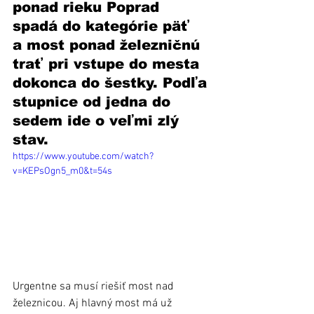
ponad rieku Poprad 
spadá do kategórie päť 
a most ponad železničnú 
trať pri vstupe do mesta 
dokonca do šestky. Podľa 
stupnice od jedna do 
sedem ide o veľmi zlý 
stav. 
https://www.youtube.com/watch?
v=KEPsOgn5_m0&t=54s
Urgentne sa musí riešiť most nad 
železnicou. Aj hlavný most má už 