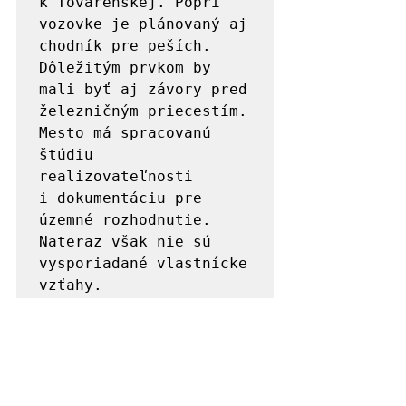
k Továrenskej. Popri 
vozovke je plánovaný aj 
chodník pre peších. 
Dôležitým prvkom by 
mali byť aj závory pred 
železničným priecestím. 
Mesto má spracovanú 
štúdiu 
realizovateľnosti 
i dokumentáciu pre 
územné rozhodnutie. 
Nateraz však nie sú 
vysporiadané vlastnícke 
vzťahy.
(Pozn.: Materiál bol uverejnený v 
Ľubovnianskych novinách č. 4, 26. 
február 2025).