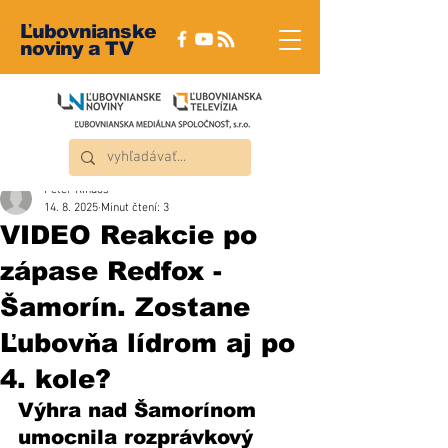
Ľubovnianske
noviny a TV
Peter Rindoš
14. 8. 2025
Minut čtení: 3
VIDEO Reakcie po
zápase Redfox -
Šamorín. Zostane
Ľubovňa lídrom aj po
4. kole?
Výhra nad Šamorínom 
umocnila rozprávkový 