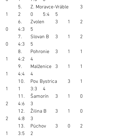
	5. 	Z. Moravce-Vráble	3	
1	2	0	5:4	5
	6. 	Zvolen	3	1	2	
0	4:3	5
	7. 	Slovan B	3	1	2	
0	4:3	5
	8. 	Pohronie	3	1	1	
1	4:2	4
	9. 	Malženice	3	1	1	
1	4:4	4
	10. 	Pov. Bystrica	3	1	
1	1	3:3	4
	11. 	Šamorín	3	1	0	
2	4:6	3
	12. 	Žilina B	3	1	0	
2	4:8	3
	13. 	Púchov	3	0	2	
1	3:5	2