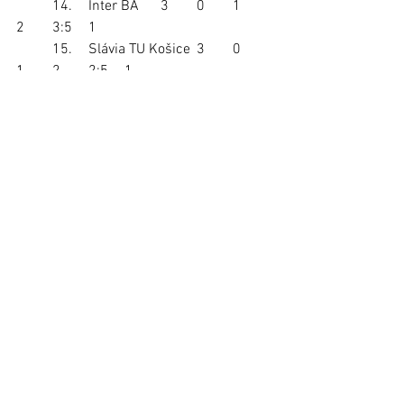
	14. 	Inter BA	3	0	1	
2	3:5	1
	15. 	Slávia TU Košice	3	0	
1	2	2:5	1
	16. 	Lehota p/Vtáč.	3	0	
0	3	3:7	0
foto: Peter Rindoš
(Pozn.: Materiál bol uverejnený v 
Ľubovnianskych novinách č. 16, 13. 
august 2025).
Stará Ľubovňa
Regióny
Šport
Zobrazit vše
Nejnovější příspěvky