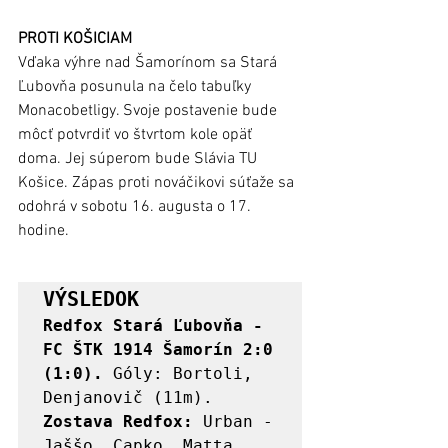
PROTI KOŠICIAM
Vďaka výhre nad Šamorínom sa Stará 
Ľubovňa posunula na čelo tabuľky 
Monacobetligy. Svoje postavenie bude 
môcť potvrdiť vo štvrtom kole opäť 
doma. Jej súperom bude Slávia TU 
Košice. Zápas proti nováčikovi súťaže sa 
odohrá v sobotu 16. augusta o 17. 
hodine. 
VÝSLEDOK
Redfox Stará Ľubovňa - 
FC ŠTK 1914 Šamorín 2:0 
(1:0). 
Góly: Bortoli, 
Zostava Redfox:
 Urban - 
Jaššo, Capko, Matta 