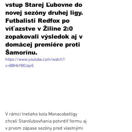
vstup Starej Ľubovne do 
novej sezóny druhej ligy. 
Futbalisti Redfox po 
víťazstve v Žiline 2:0 
zopakovali výsledok aj v 
domácej premiére proti 
Šamorínu. 
https://www.youtube.com/watch?
v=BBHkYB0JqvE
V rámci tretieho kola Monacobetligy 
chceli Staroľubovňania potvrdiť formu aj 
v prvom zápase sezóny pred vlastnými 