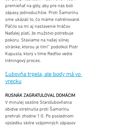
premieňať na góly, aby pre nás boli 
zápasy jednoduchšie. Proti Šamorínu 
sme ukázali to, čo máme natrénované. 
Páčilo sa mi aj nastavenie hráčov. 
Naďalej platí, že mužstvo potrebuje 
pokoru. Staviame na našej silnej 
stránke, ktorou je tím!“ podotkol Piotr 
Kapusta, ktorý v tíme Redfox vedie 
tréningový proces. 
Ľubovňa trpela, ale body má vo 
vrecku
RUSNÁK ZAGRATULOVAL DOMÁCIM 
V minulej sezóne Staroľubovňania 
obidve stretnutia proti Šamorínu 
prehrali zhodne 1:0. Po poslednom 
výsledku skóre vzájomných zápasov 