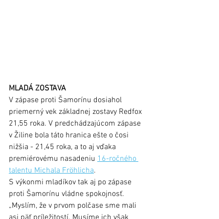
MLADÁ ZOSTAVA
V zápase proti Šamorínu dosiahol 
priemerný vek základnej zostavy Redfox 
21,55 roka. V predchádzajúcom zápase 
v Žiline bola táto hranica ešte o čosi 
nižšia - 21,45 roka, a to aj vďaka 
premiérovému nasadeniu 
16-ročného 
talentu Michala Fröhlicha
.
S výkonmi mladíkov tak aj po zápase 
proti Šamorínu vládne spokojnosť. 
„Myslím, že v prvom polčase sme mali 
asi päť príležitostí. Musíme ich však 