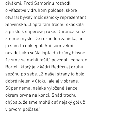
divákmi. Proti Šamorínu rozhodli 
o víťazstve v druhom polčase, skóre 
otváral bývalý mládežnícky reprezentant 
Slovenska. „Lopta tam trochu skackala 
a prišlo k súperovej ruke. Obranca si už 
zrejme myslel, že rozhodca zapíska, no 
ja som to doklepol. Ani som veľmi 
nevidel, ako vošla lopta do brány, hlavne 
že sme sa mohli tešiť,“ povedal Leonardo 
Bortoli, ktorý je v kádri Redfox aj druhú 
sezónu po sebe. „Z našej strany to bolo 
dobré nielen v útoku, ale aj v obrane. 
Súper nemal nejaké vyložené šance, 
okrem brvna na konci. Snáď trochu 
chýbalo, že sme mohli dať nejaký gól už 
v prvom polčase.“