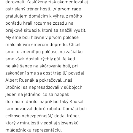
dorovnali. Zaslúžený zisk okomentoval aj 
ostrieľaný tréner hostí. „V prvom rade 
gratulujem domácim k výhre, z môjho 
pohľadu hrali rozumne zozadu na 
brejkové situácie, ktoré sa snažili využiť. 
My sme boli hlavne v prvom polčase 
málo aktívni smerom dopredu. Chceli 
sme to zmeniť po polčase, na začiatku 
sme však dostali rýchly gól. Aj keď 
nejaké šance na skórovanie boli, pri 
zakončení sme sa dosť trápili,“ povedal 
Albert Rusnák a pokračoval, „naši 
útočníci sa nepresadzovali v súbojoch 
jeden na jedného, čo sa naopak 
domácim darilo, napríklad taký Kousal 
tam odvádzal dobrú robotu. Domáci boli 
celkovo nebezpečnejší,“ dodal tréner, 
ktorý v minulosti viedol aj slovenskú 
mládežnícku reprezentáciu.