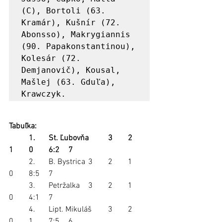
(C), Bortoli (63. 
Kramár), Kušnír (72. 
Abonsso), Makrygiannis 
(90. Papakonstantinou), 
Kolesár (72. 
Demjanovič), Kousal, 
Mašlej (63. Gduľa), 
Krawczyk.
Tabuľka:
	1.	St. Ľubovňa	3	2	
1	0	6:2	7
	2. 	B. Bystrica	3	2	1	
0	8:5	7
	3. 	Petržalka	3	2	1	
0	4:1	7
	4. 	Lipt. Mikuláš	3	2	
0	1	7:5	6