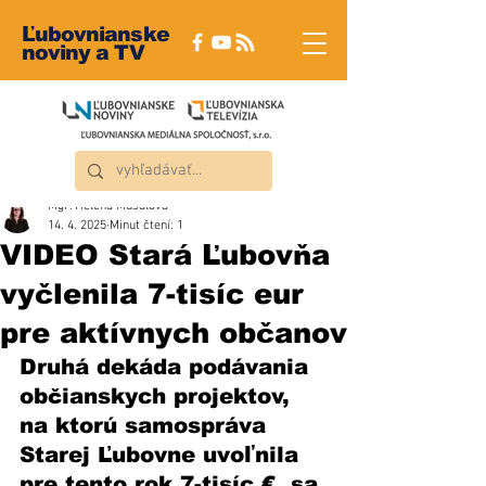
Ľubovnianske
noviny a TV
Mgr. Helena Musalová
14. 4. 2025
Minut čtení: 1
VIDEO Stará Ľubovňa
vyčlenila 7-tisíc eur
pre aktívnych občanov
Druhá dekáda podávania 
občianskych projektov, 
na ktorú samospráva 
Starej Ľubovne uvoľnila 
pre tento rok 7-tisíc €, sa 