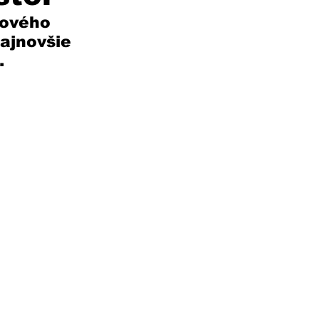
lového 
ajnovšie 
.