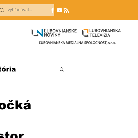
tória
dočká
stor