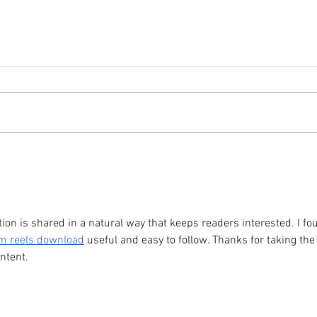
Zem
Opäť si budeme do
u ho
mestského parlamentu
z kl
voliť maximálne možný
trén
počet poslancov
tion is shared in a natural way that keeps readers interested. I fo
m reels download
 useful and easy to follow. Thanks for taking the
ntent.