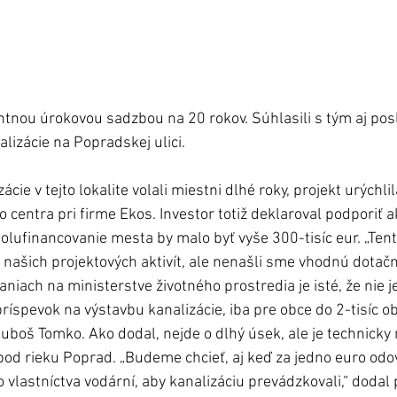
ntnou úrokovou sadzbou na 20 rokov. Súhlasili s tým aj posl
alizácie na Popradskej ulici. 
cie v tejto lokalite volali miestni dlhé roky, projekt urýchli
entra pri firme Ekos. Investor totiž deklaroval podporiť 
polufinancovanie mesta by malo byť vyše 300-tisíc eur. „Tento
našich projektových aktivít, ale nenašli sme vhodnú dota
vaniach na ministerstve životného prostredia je isté, že nie 
íspevok na výstavbu kanalizácie, iba pre obce do 2-tisíc ob
uboš Tomko. Ako dodal, nejde o dlhý úsek, ale je technicky 
pod rieku Poprad. „Budeme chcieť, aj keď za jedno euro odo
vlastníctva vodární, aby kanalizáciu prevádzkovali,“ dodal p