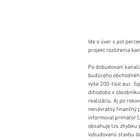
Ide o úver s pol perce
projekt rozšírenia kan
Po dobudovaní kanalizá
budúceho obchodného c
vyše 200-tisíc eur.  S
dlhodobo v zásobníku 
realizáciu. Aj po roko
nenávratný finančný pr
informoval primátor Ľ
obsahuje tzv. zhybku 
vybudovanú stavbu do 