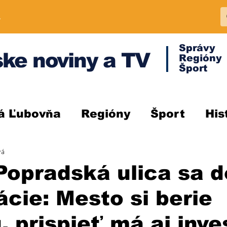
A
Správy
ke noviny a TV
Regióny
Šport
á Ľubovňa
Regióny
Šport
His
vá
Popradská ulica sa 
ácie: Mesto si berie
, prispieť má aj inve