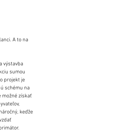
anci. A to na 
la výstavba 
akciu sumou 
 projekt je 
čnú schému na 
je možné získať 
yvateľov, 
náročný, keďže 
vzdať 
rimátor.  