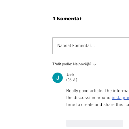
1 komentář
Napsat komentář...
KEDYSI a DNES: V
Třídit podle:
Nejnovější
podhradí fungovala
Jack
kedysi kaviareň.
(06. 6.)
Pamätáte si ju?
Really good article. The informa
the discussion around 
instagra
time to create and share this co
To se mi líbí
Reagovat