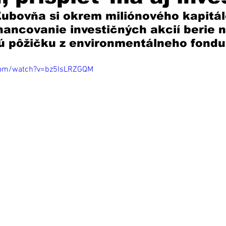
Ľubovňa si okrem miliónového kapitá
nancovanie investičných akcií berie n
vú pôžičku z environmentálneho fondu
com/watch?v=bz5IsLRZGQM