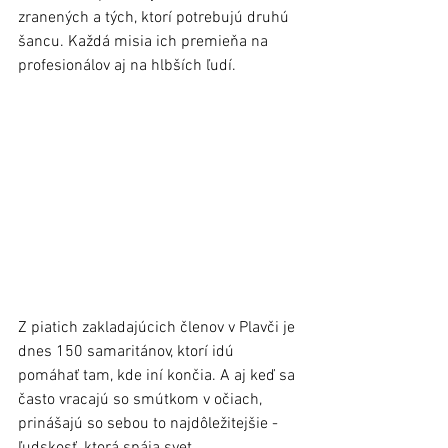
zranených a tých, ktorí potrebujú druhú 
šancu. Každá misia ich premieňa na 
profesionálov aj na hlbších ľudí. 
Z piatich zakladajúcich členov v Plavči je 
dnes 150 samaritánov, ktorí idú 
pomáhať tam, kde iní končia. A aj keď sa 
často vracajú so smútkom v očiach, 
prinášajú so sebou to najdôležitejšie - 
ľudskosť, ktorá spája svet.