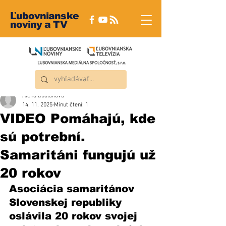
Ľubovnianske
noviny a TV
Alena Dudláková
14. 11. 2025
Minut čtení: 1
VIDEO Pomáhajú, kde
sú potrební.
Samaritáni fungujú už
20 rokov
Asociácia samaritánov 
Slovenskej republiky 
oslávila 20 rokov svojej 