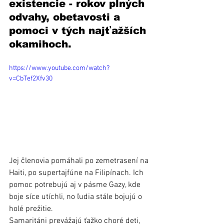
existencie - rokov plných 
odvahy, obetavosti a 
pomoci v tých najťažších 
okamihoch.
https://www.youtube.com/watch?
v=CbTef2Xfv30
Jej členovia pomáhali po zemetrasení na 
Haiti, po supertajfúne na Filipínach. Ich 
pomoc potrebujú aj v pásme Gazy, kde 
boje síce utíchli, no ľudia stále bojujú o 
holé prežitie.
Samaritáni prevážajú ťažko choré deti, 