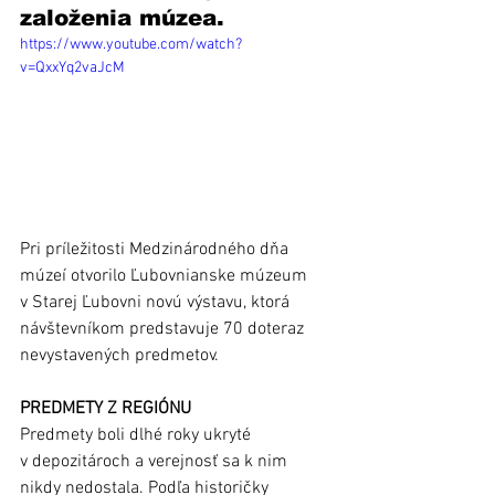
založenia múzea.
https://www.youtube.com/watch?
v=QxxYq2vaJcM
Pri príležitosti Medzinárodného dňa 
múzeí otvorilo Ľubovnianske múzeum 
v Starej Ľubovni novú výstavu, ktorá 
návštevníkom predstavuje 70 doteraz 
nevystavených predmetov.
PREDMETY Z REGIÓNU
Predmety boli dlhé roky ukryté 
v depozitároch a verejnosť sa k nim 
nikdy nedostala. Podľa historičky 