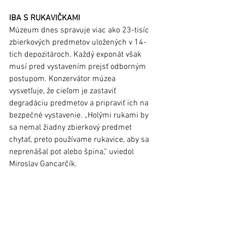
IBA S RUKAVIČKAMI
Múzeum dnes spravuje viac ako 23-tisíc 
zbierkových predmetov uložených v 14-
tich depozitároch. Každý exponát však 
musí pred vystavením prejsť odborným 
postupom. Konzervátor múzea 
vysvetľuje, že cieľom je zastaviť 
degradáciu predmetov a pripraviť ich na 
bezpečné vystavenie. „Holými rukami by 
sa nemal žiadny zbierkový predmet 
chytať, preto používame rukavice, aby sa 
neprenášal pot alebo špina,“ uviedol 
Miroslav Gancarčík. 