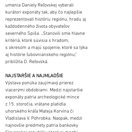
umenia Daniely Reľovskej vyberali 
kurátori exponáty tak, aby čo najlepšie 
reprezentovali históriu regiónu, hradu aj 
každodenného života obyvateľov 
severného Spiša. „Stanovili sme hlavne 
kritériá, ktoré súvisia s hradom, 
s okresom a majú spojenie, ktoré sa týka 
aj histórie ľubovnianskeho regiónu,“ 
priblížila D. Reľovská.
NAJSTARŠIE A NAJMLADŠIE 
Výstava ponúka zaujímavý prierez 
viacerými obdobiami. Medzi najstaršie 
exponáty patria archeologické mince 
z 15. storočia, vrátane platidla 
uhorského kráľa Mateja Korvína či 
Vladislava V. Pohrobka. Naopak, medzi 
najnovšie predmety patria bankovky 