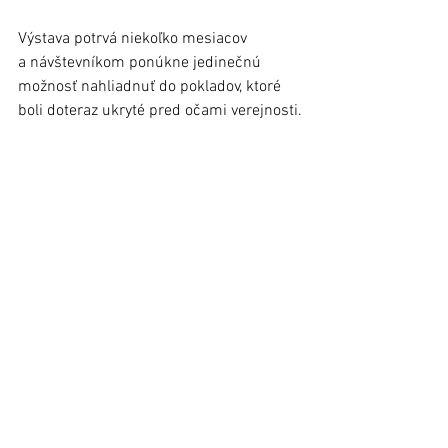
Výstava potrvá niekoľko mesiacov 
a návštevníkom ponúkne jedinečnú 
možnosť nahliadnuť do pokladov, ktoré 
boli doteraz ukryté pred očami verejnosti.
foto.: ĽMS
(Pozn.: Materiál bol uverejnený v 
Ľubovnianskych novinách č. 10, 20. máj 
2026).
Stará Ľubovňa
Regióny
História
Zobrazit vše
Nejnovější příspěvky