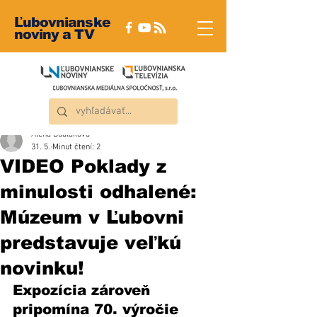
Ľubovnianske
noviny a TV
Alena Dudláková
31. 5.
Minut čtení: 2
VIDEO Poklady z
minulosti odhalené:
Múzeum v Ľubovni
predstavuje veľkú
novinku!
Expozícia zároveň 
pripomína 70. výročie 