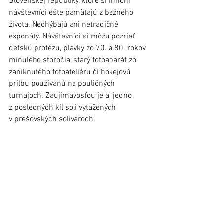
Slovenskej republiky, ktoré si mnohí 
návštevníci ešte pamätajú z bežného 
života. Nechýbajú ani netradičné 
exponáty. Návštevníci si môžu pozrieť 
detskú protézu, plavky zo 70. a 80. rokov 
minulého storočia, starý fotoaparát zo 
zaniknutého fotoateliéru či hokejovú 
prilbu používanú na pouličných 
turnajoch. Zaujímavosťou je aj jedno 
z posledných kíl soli vyťažených 
v prešovských solivaroch.