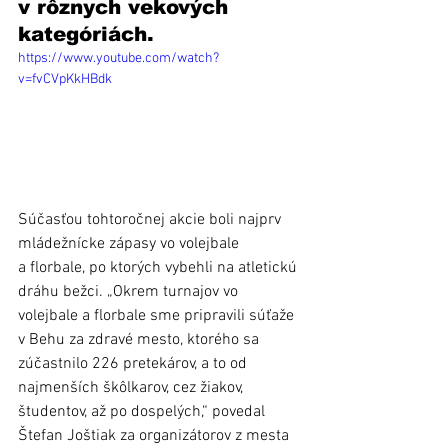
v rôznych vekových 
kategóriách.
https://www.youtube.com/watch?
v=fvCVpKkHBdk
Súčasťou tohtoročnej akcie boli najprv 
mládežnícke zápasy vo volejbale 
a florbale, po ktorých vybehli na atletickú 
dráhu bežci. „Okrem turnajov vo 
volejbale a florbale sme pripravili súťaže 
v Behu za zdravé mesto, ktorého sa 
zúčastnilo 226 pretekárov, a to od 
najmenších škôlkarov, cez žiakov, 
študentov, až po dospelých,“ povedal 
Štefan Joštiak za organizátorov z mesta 