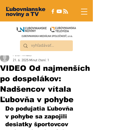
Ľubovnianske
noviny a TV
Peter Rindoš
21. 6. 2025
Minut čtení: 1
VIDEO Od najmenších
po dospelákov:
Nadšencov vítala
Ľubovňa v pohybe
Do podujatia Ľubovňa 
v pohybe sa zapojili 
desiatky športovcov 