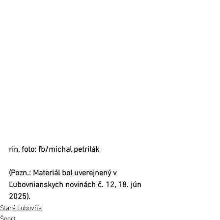
rin, foto: fb/michal petrilák
(Pozn.: Materiál bol uverejnený v 
Ľubovnianskych novinách č. 12, 18. jún 
2025).
Stará Ľubovňa
Šport