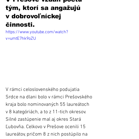
tým, ktorí sa angažujú 
v dobrovoľníckej 
činnosti. 
https://www.youtube.com/watch?
v=umtE7hk9oZU
V rámci celoslovenského podujatia 
Srdce na dlani bolo v rámci Prešovského 
kraja bolo nominovaných 55 laureátoch 
v 8 kategóriách, a to z 11-tich okresov. 
Silné zastúpenie mal aj okres Stará 
Ľubovňa. Celkovo v Prešove ocenili 15 
laureátov, pričom 8 z nich postúpilo na 