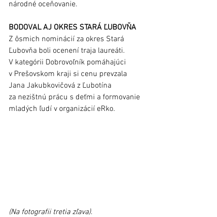
národné oceňovanie.
BODOVAL AJ OKRES STARÁ ĽUBOVŇA
Z ôsmich nominácií za okres Stará 
Ľubovňa boli ocenení traja laureáti. 
V kategórii Dobrovoľník pomáhajúci 
v Prešovskom kraji si cenu prevzala 
Jana Jakubkovičová z Ľubotína 
za nezištnú prácu s deťmi a formovanie 
mladých ľudí v organizácií eRko. 
(Na fotografii tretia zľava).