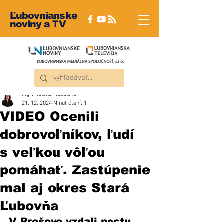
Ľubovnianske
noviny a TV
Mgr. Helena Musalová
21. 12. 2024
Minut čtení: 1
VIDEO Ocenili
dobrovoľníkov, ľudí
s veľkou vôľou
pomáhať. Zastúpenie
mal aj okres Stará
Ľubovňa
V Prešove vzdali poctu 