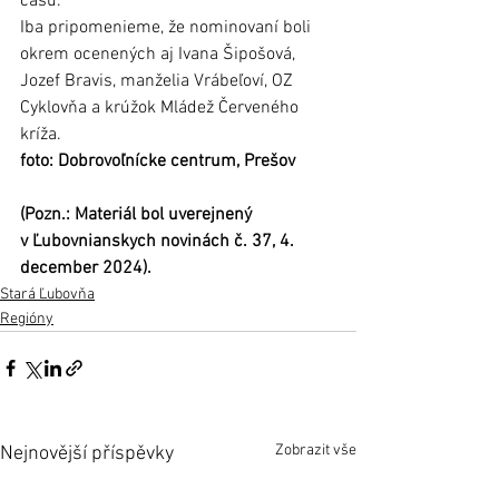
času. 
Iba pripomenieme, že nominovaní boli 
okrem ocenených aj Ivana Šipošová, 
Jozef Bravis, manželia Vrábeľoví, OZ 
Cyklovňa a krúžok Mládež Červeného 
kríža. 
foto: Dobrovoľnícke centrum, Prešov
(Pozn.: Materiál bol uverejnený 
v Ľubovnianskych novinách č. 37, 4. 
december 2024).
Stará Ľubovňa
Regióny
Zobrazit vše
Nejnovější příspěvky