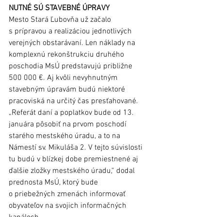
NUTNÉ SÚ STAVEBNÉ ÚPRAVY
Mesto Stará Ľubovňa už začalo 
s prípravou a realizáciou jednotlivých 
verejných obstarávaní. Len náklady na 
komplexnú rekonštrukciu druhého 
poschodia MsÚ predstavujú približne 
500 000 €. Aj kvôli nevyhnutným 
stavebným úpravám budú niektoré 
pracoviská na určitý čas presťahované. 
„Referát daní a poplatkov bude od 13. 
januára pôsobiť na prvom poschodí 
starého mestského úradu, a to na 
Námestí sv. Mikuláša 2. V tejto súvislosti 
tu budú v blízkej dobe premiestnené aj 
ďalšie zložky mestského úradu,“ dodal 
prednosta MsÚ, ktorý bude 
o priebežných zmenách informovať 
obyvateľov na svojich informačných 