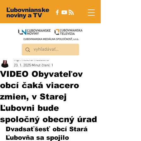
Ľubovnianske
noviny a TV
Mgr. Helena Musalová
23. 1. 2025
Minut čtení: 1
VIDEO Obyvateľov
obcí čaká viacero
zmien, v Starej
Ľubovni bude
spoločný obecný úrad
Dvadsaťšesť obcí Stará 
Ľubovňa sa spojilo 