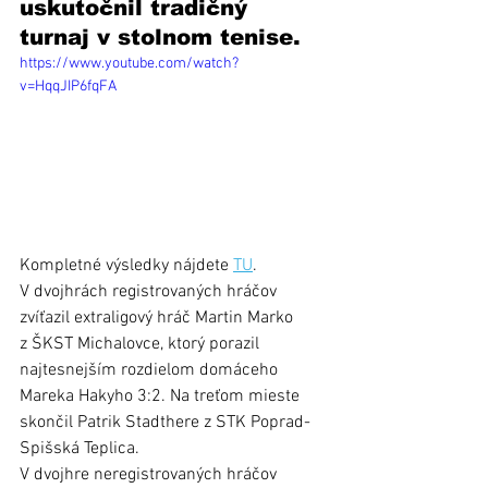
uskutočnil tradičný 
turnaj v stolnom tenise. 
https://www.youtube.com/watch?
v=HqqJIP6fqFA
Kompletné výsledky nájdete 
TU
. 
V dvojhrách registrovaných hráčov 
zvíťazil extraligový hráč Martin Marko 
z ŠKST Michalovce, ktorý porazil 
najtesnejším rozdielom domáceho 
Mareka Hakyho 3:2. Na treťom mieste 
skončil Patrik Stadthere z STK Poprad-
Spišská Teplica. 
V dvojhre neregistrovaných hráčov 