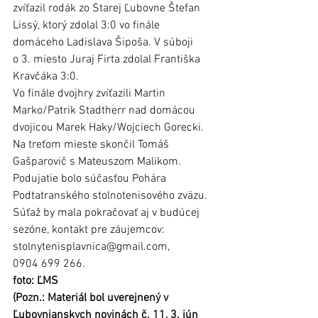
zvíťazil rodák zo Starej Ľubovne Štefan 
Lissý, ktorý zdolal 3:0 vo finále 
domáceho Ladislava Šipoša. V súboji 
o 3. miesto Juraj Firta zdolal Františka 
Kravčáka 3:0. 
Vo finále dvojhry zvíťazili Martin 
Marko/Patrik Stadtherr nad domácou 
dvojicou Marek Haky/Wojciech Gorecki. 
Na treťom mieste skončil Tomáš 
Gašparovič s Mateuszom Malikom. 
Podujatie bolo súčasťou Pohára 
Podtatranského stolnotenisového zväzu. 
Súťaž by mala pokračovať aj v budúcej 
sezóne, kontakt pre záujemcov: 
stolnytenisplavnica@gmail.com, 
0904 699 266.
foto: ĽMS
(Pozn.: Materiál bol uverejnený v 
Ľubovnianskych novinách č. 11, 3. jún 