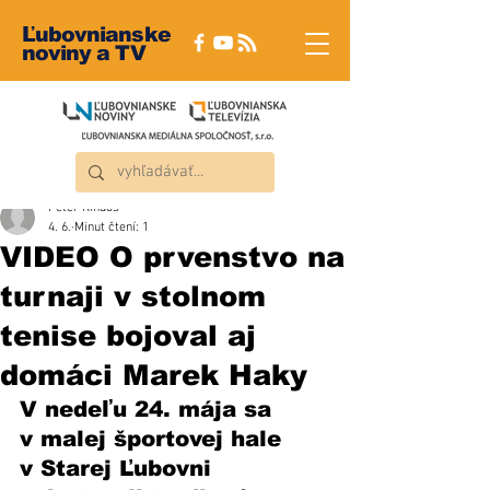
Ľubovnianske
noviny a TV
Peter Rindoš
4. 6.
Minut čtení: 1
VIDEO O prvenstvo na
turnaji v stolnom
tenise bojoval aj
domáci Marek Haky
V nedeľu 24. mája sa 
v malej športovej hale 
v Starej Ľubovni 