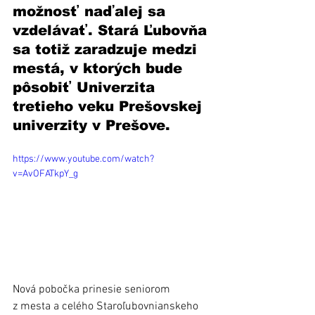
možnosť naďalej sa 
vzdelávať. Stará Ľubovňa 
sa totiž zaradzuje medzi 
mestá, v ktorých bude 
pôsobiť Univerzita 
tretieho veku Prešovskej 
univerzity v Prešove. 
https://www.youtube.com/watch?
v=AvOFATkpY_g
Nová pobočka prinesie seniorom 
z mesta a celého Staroľubovnianskeho 