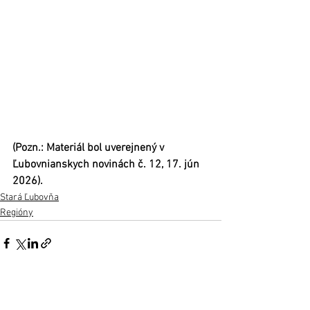
(Pozn.: Materiál bol uverejnený v 
Ľubovnianskych novinách č. 12, 17. jún 
2026).
Stará Ľubovňa
Regióny
Zobrazit vše
Nejnovější příspěvky