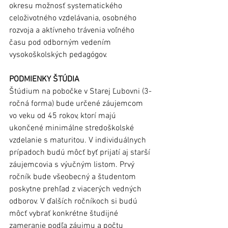
okresu možnosť systematického 
celoživotného vzdelávania, osobného 
rozvoja a aktívneho trávenia voľného 
času pod odborným vedením 
vysokoškolských pedagógov.
PODMIENKY ŠTÚDIA
Štúdium na pobočke v Starej Ľubovni (3-
ročná forma) bude určené záujemcom 
vo veku od 45 rokov, ktorí majú 
ukončené minimálne stredoškolské 
vzdelanie s maturitou. V individuálnych 
prípadoch budú môcť byť prijatí aj starší 
záujemcovia s výučným listom. Prvý 
ročník bude všeobecný a študentom 
poskytne prehľad z viacerých vedných 
odborov. V ďalších ročníkoch si budú 
môcť vybrať konkrétne študijné 
zameranie podľa záujmu a počtu 