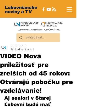
Ľubovnianske
noviny a TV
Redakcia ĽN
26. 6.
Minut čtení: 1
VIDEO Nová
príležitosť pre
zrelších od 45 rokov:
Otvárajú pobočku pre
vzdelávanie!
Aj seniori v Starej 
Ľubovni budú mať 