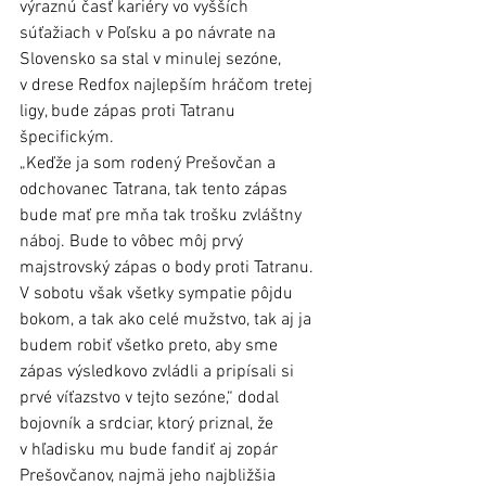
výraznú časť kariéry vo vyšších 
súťažiach v Poľsku a po návrate na 
Slovensko sa stal v minulej sezóne, 
v drese Redfox najlepším hráčom tretej 
ligy, bude zápas proti Tatranu 
špecifickým. 
„Keďže ja som rodený Prešovčan a 
odchovanec Tatrana, tak tento zápas 
bude mať pre mňa tak trošku zvláštny 
náboj. Bude to vôbec môj prvý 
majstrovský zápas o body proti Tatranu. 
V sobotu však všetky sympatie pôjdu 
bokom, a tak ako celé mužstvo, tak aj ja 
budem robiť všetko preto, aby sme 
zápas výsledkovo zvládli a pripísali si 
prvé víťazstvo v tejto sezóne,“ dodal 
bojovník a srdciar, ktorý priznal, že 
v hľadisku mu bude fandiť aj zopár 
Prešovčanov, najmä jeho najbližšia 