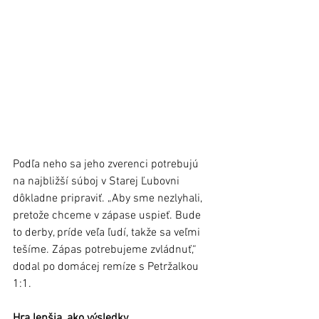
Podľa neho sa jeho zverenci potrebujú 
na najbližší súboj v Starej Ľubovni 
dôkladne pripraviť. „Aby sme nezlyhali, 
pretože chceme v zápase uspieť. Bude 
to derby, príde veľa ľudí, takže sa veľmi 
tešíme. Zápas potrebujeme zvládnuť,“ 
dodal po domácej remíze s Petržalkou 
1:1.
Hra lepšia, ako výsledky