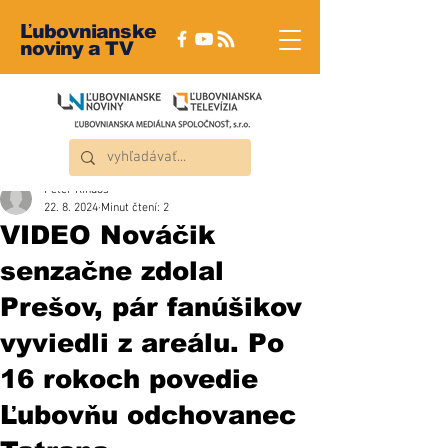
Ľubovnianske
noviny a TV
Peter Rindoš
22. 8. 2024
Minut čtení: 2
VIDEO Nováčik
senzačne zdolal
Prešov, pár fanúšikov
vyviedli z areálu. Po
16 rokoch povedie
Ľubovňu odchovanec