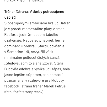
horkokrvných fanúšikov.
Tréner Tatrana: V derby potrebujeme 
uspieť!
S postupovými ambíciami hrajúci Tatran 
je v poradí momentálne piaty, domáci 
Redfox s jediným bodom tabuľku 
uzatvárajú. Naposledy, napriek hernej 
dominancii prehrali Staroľubovňania 
v Šamoríne 1:0, nevyužili však 
minimálne poltucet čistých šancí. 
„Sledoval som to a analyzoval. Stará 
Ľubovňa odohrala vynikajúci zápas, bola 
jasne lepším súperom, ako domáci,“ 
poznamenal v rozhovore pre klubový 
facebook Tatrana tréner Marek Petruš 
(foto: fb/fctatranpresov). 