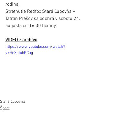
rodina.
Stretnutie Redfox Stará Ľubovňa – 
Tatran Prešov sa odohrá v sobotu 24. 
augusta od 16.30 hodiny.
VIDEO z archívu
https://www.youtube.com/watch?
v=HcXctubFCag
Stará Ľubovňa
Šport