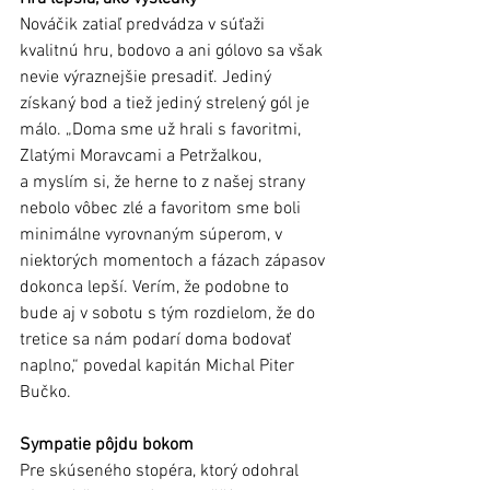
Nováčik zatiaľ predvádza v súťaži 
kvalitnú hru, bodovo a ani gólovo sa však 
nevie výraznejšie presadiť. Jediný 
získaný bod a tiež jediný strelený gól je 
málo. „Doma sme už hrali s favoritmi, 
Zlatými Moravcami a Petržalkou, 
a myslím si, že herne to z našej strany 
nebolo vôbec zlé a favoritom sme boli 
minimálne vyrovnaným súperom, v 
niektorých momentoch a fázach zápasov 
dokonca lepší. Verím, že podobne to 
bude aj v sobotu s tým rozdielom, že do 
tretice sa nám podarí doma bodovať 
naplno,“ povedal kapitán Michal Piter 
Bučko.
Sympatie pôjdu bokom
Pre skúseného stopéra, ktorý odohral 