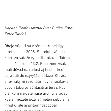
Kapitán Redfox Michal Piter Bučko. Foto: 
Peter Rindoš
Obaja súperi sa v rámci druhej ligy 
stretli na jar 2008. Staroľubovňania, 
ktorí  zo súťaže vypadli, dokázali Tatran 
senzačne zdolať 3:2. Po sezóne však 
mali dôvod na radosť aj hostia, keď 
sa vrátili do najvyššej súťaže. Ktovie, 
s rovnakými rezultátmi by fanúšikovia 
oboch táborov súhlasili aj teraz. Pod 
článkom nájdete naše archívne video, 
kde si môžete pozrieť nielen súboje na 
ihrisku, ale aj prítomnosť zopár 