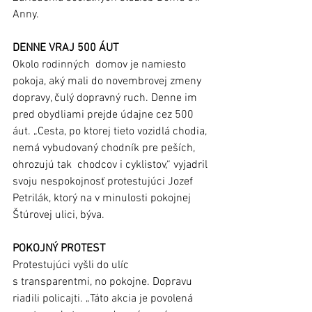
Anny.
DENNE VRAJ 500 ÁUT
Okolo rodinných  domov je namiesto 
pokoja, aký mali do novembrovej zmeny 
dopravy, čulý dopravný ruch. Denne im 
pred obydliami prejde údajne cez 500 
áut. „Cesta, po ktorej tieto vozidlá chodia, 
nemá vybudovaný chodník pre peších, 
ohrozujú tak  chodcov i cyklistov,“ vyjadril 
svoju nespokojnosť protestujúci Jozef 
Petrilák, ktorý na v minulosti pokojnej 
Štúrovej ulici, býva.  
POKOJNÝ PROTEST
Protestujúci vyšli do ulíc 
s transparentmi, no pokojne. Dopravu 
riadili policajti. „Táto akcia je povolená 