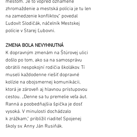
mestom. Je to vopred oznámené 
zhromaždenie a mestská polícia je tu len 
na zamedzenie konfliktov,“ povedal 
Ľudovít Slodičák, náčelník Mestskej 
polície v Starej Ľubovni. 
ZMENA BOLA NEVYHNUTNÁ
K dopravným zmenám na Štúrovej ulici 
došlo po tom, ako sa na samosprávu 
obrátili nespokojní rodičia školákov. Tí 
museli každodenne riešiť dopravné 
kolízie na obojsmernej komunikácii, 
ktorá je zároveň aj hlavnou prístupovou 
cestou. „Denne sa tu premelie veľa áut. 
Ranná a poobedňajšia špička je dosť 
vysoká. V minulosti dochádzalo 
k zrážkam,“ priblížil riaditeľ Spojenej 
školy sv. Anny Ján Rusiňák.