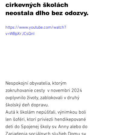
cirkevných školách 
neostala dlho bez odozvy. 
https://www.youtube.com/watch?
v=WBpXrJCsQnI
Nespokojní obyvatelia, ktorým 
zokruhovanie cesty  v novembri 2024 
ovplyvnilo životy, zablokovali v druhý 
školský deň dopravu.
Autá k školám nepúšťali, výnimkou boli 
len šoféri, ktorí priviezli hendikepované 
deti do Spojenej školy sv. Anny alebo do 
Zariadenia sociálnych služieb Domu sv. 