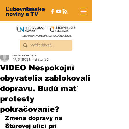
Ľubovnianske
noviny a TV
Alena Dudláková
17. 9. 2025
Minut čtení: 2
VIDEO Nespokojní
obyvatelia zablokovali
dopravu. Budú mať
protesty
pokračovanie?
Zmena dopravy na 
Štúrovej ulici pri 