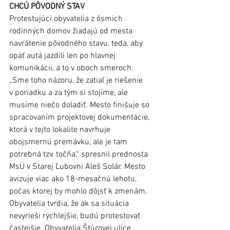
CHCÚ PÔVODNÝ STAV
Protestujúci obyvatelia z ôsmich 
rodinných domov žiadajú od mesta 
navrátenie pôvodného stavu, teda, aby 
opäť autá jazdili len po hlavnej 
komunikácii, a to v oboch smeroch. 
„Sme toho názoru, že zatiaľ je riešenie 
v poriadku a za tým si stojíme, ale 
musíme niečo doladiť. Mesto finišuje so 
spracovaním projektovej dokumentácie, 
ktorá v tejto lokalite navrhuje 
obojsmernú premávku, ale je tam 
potrebná tzv. točňa,“ spresnil prednosta 
MsÚ v Starej Ľubovni Aleš Solár. Mesto 
avizuje viac ako 18-mesačnú lehotu, 
počas ktorej by mohlo dôjsť k zmenám. 
Obyvatelia tvrdia, že ak sa situácia 
nevyrieši rýchlejšie, budú protestovať 
častejšie. Obyvatelia Štúrovej ulice 