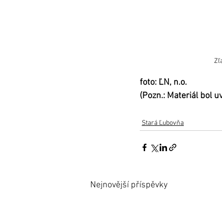
Zľ
foto: ĽN, n.o.
(Pozn.: Materiál bol 
Stará Ľubovňa
Nejnovější příspěvky