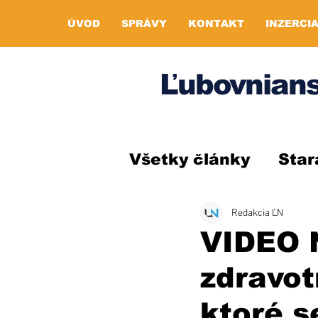
ÚVOD
SPRÁVY
KONTAKT
INZERCI
Ľubovnians
Všetky články
Star
Redakcia ĽN
VIDEO 
zdravotn
ktoré s