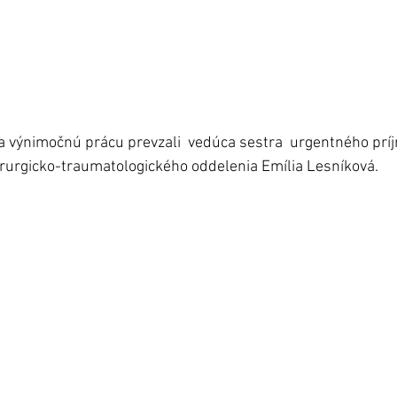
za výnimočnú prácu prevzali  vedúca sestra  urgentného pr
irurgicko-traumatologického oddelenia Emília Lesníková.