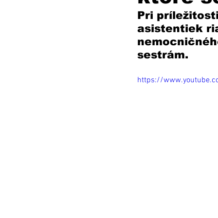
Pri príležito
asistentiek r
nemocničného 
sestrám.
https://www.youtube