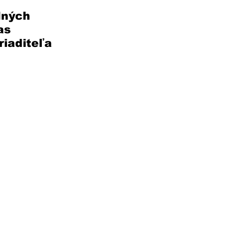
dných 
as 
iaditeľa 