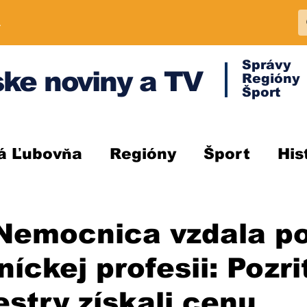
A
Správy
ke noviny a TV
Regióny
Šport
á Ľubovňa
Regióny
Šport
His
Nemocnica vzdala p
íckej profesii: Pozri
estry získali cenu