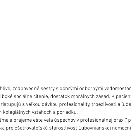
ahlivé, zodpovedné sestry s dobrými odbornými vedomosťami
boké sociálne cítenie, dostatok morálnych zásad. K pacie
stupujú s veľkou dávkou profesionality, trpezlivosti a ľudsk
 kolegiálnych vzťahoch a poriadku.
me a prajeme ešte veľa úspechov v profesionálnej praxi,“ 
 pre ošetrovateľskú starostlivosť Ľubovnianskej nemocnic