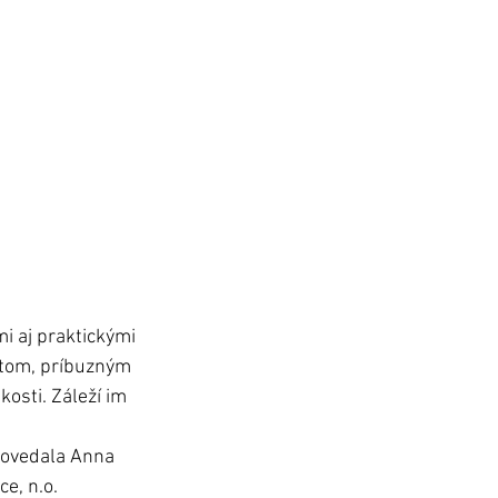
 aj praktickými 
ntom, príbuzným  
osti. Záleží im 
povedala Anna 
e, n.o. 