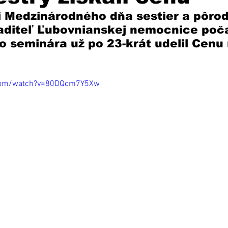
sti Medzinárodného dňa sestier a pôro
iaditeľ Ľubovnianskej nemocnice poč
seminára už po 23-krát udelil Cenu r
.com/watch?v=80DQcm7Y5Xw