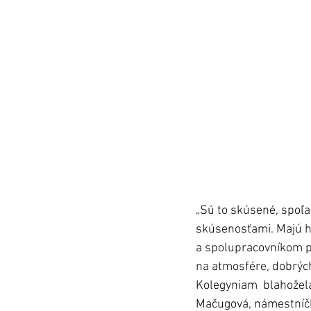
„Sú to skúsené, spoľ
skúsenosťami. Majú hl
a spolupracovníkom pri
na atmosfére, dobrých
Kolegyniam  blahoželá
Mačugová, námestníčka