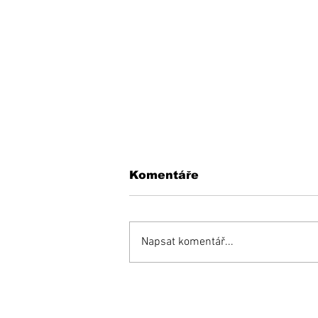
Komentáře
Napsat komentář...
Opäť si budeme do
mestského parlamentu
voliť maximálne možný