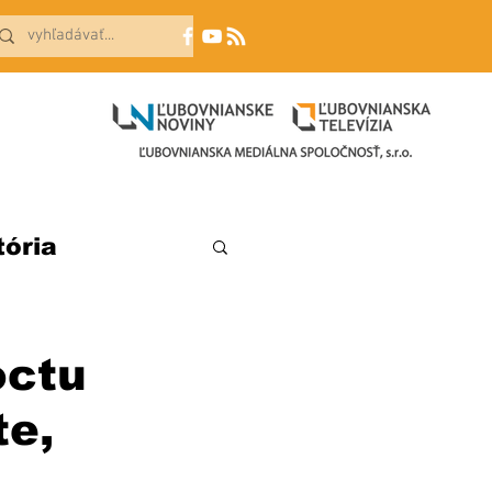
tória
octu
te,