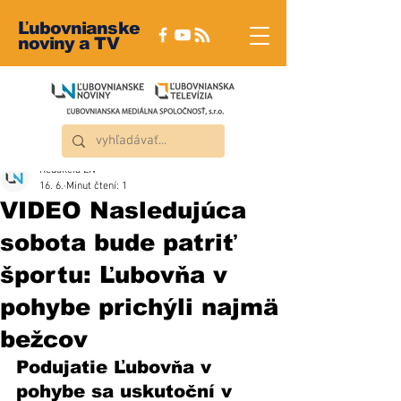
Ľubovnianske
noviny a TV
Redakcia ĽN
16. 6.
Minut čtení: 1
VIDEO Nasledujúca
sobota bude patriť
športu: Ľubovňa v
pohybe prichýli najmä
bežcov
Podujatie Ľubovňa v 
pohybe sa uskutoční v 