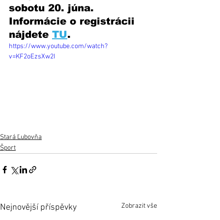
sobotu 20. júna. 
Informácie o registrácii 
nájdete 
TU
.
https://www.youtube.com/watch?
v=KF2oEzsXw2I
Stará Ľubovňa
Šport
Zobrazit vše
Nejnovější příspěvky