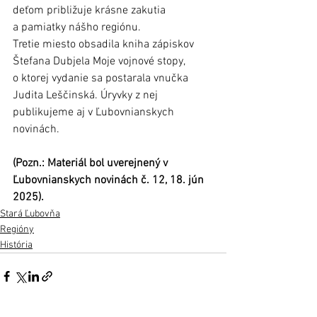
deťom približuje krásne zakutia 
a pamiatky nášho regiónu. 
Tretie miesto obsadila kniha zápiskov 
Štefana Dubjela Moje vojnové stopy, 
o ktorej vydanie sa postarala vnučka 
Judita Leščinská. Úryvky z nej 
publikujeme aj v Ľubovnianskych 
novinách.
(Pozn.: Materiál bol uverejnený v 
Ľubovnianskych novinách č. 12, 18. jún 
2025).
Stará Ľubovňa
Regióny
História