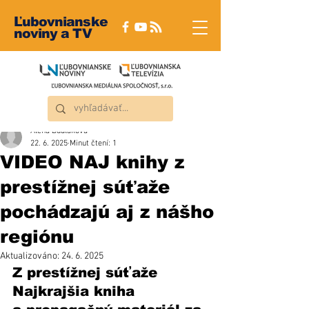
Ľubovnianske
noviny a TV
Alena Dudláková
22. 6. 2025
Minut čtení: 1
VIDEO NAJ knihy z
prestížnej súťaže
pochádzajú aj z nášho
regiónu
Aktualizováno:
24. 6. 2025
Z prestížnej súťaže 
Najkrajšia kniha 