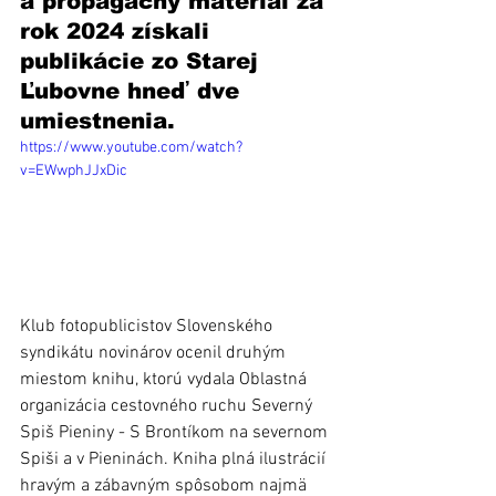
a propagačný materiál za 
rok 2024 získali 
publikácie zo Starej 
Ľubovne hneď dve 
umiestnenia.
https://www.youtube.com/watch?
v=EWwphJJxDic
Klub fotopublicistov Slovenského 
syndikátu novinárov ocenil druhým 
miestom knihu, ktorú vydala Oblastná 
organizácia cestovného ruchu Severný 
Spiš Pieniny - S Brontíkom na severnom 
Spiši a v Pieninách. Kniha plná ilustrácií 
hravým a zábavným spôsobom najmä 