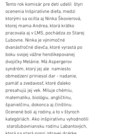
Tento rok komisár pre deti udelil  štyri 
ocenenia Inšpiratívne dieťa, medzi 
ktorými sa ocitla aj Ninka Škovierová, 
ktorej mama Andrea, ktorá krátko 
pracovala aj v ĽMS, pochádza zo Starej 
Ľubovne. Ninka je výnimočné 
dvanásťročné dievča, ktoré vyrastá po 
boku svojej vážne hendikepovanej 
dvojičky Melánie. Má Aspergerov 
syndróm, ktorý jej ale  namiesto 
obmedzení priniesol dar - nadanie, 
pamäť a zvedavosť, ktoré ďaleko 
presahujú jej vek. Miluje chémiu, 
matematiku, biológiu, angličtinu, 
španielčinu, dokonca aj čínštinu. 
Ocenené boli aj rodiny, a to v štyroch 
kategóriách. Ako inšpiratívnu vyhodnotili 
 staroľubovniansku rodinu Labantových, 
ktorá sa stará popri zdravej dcérke 