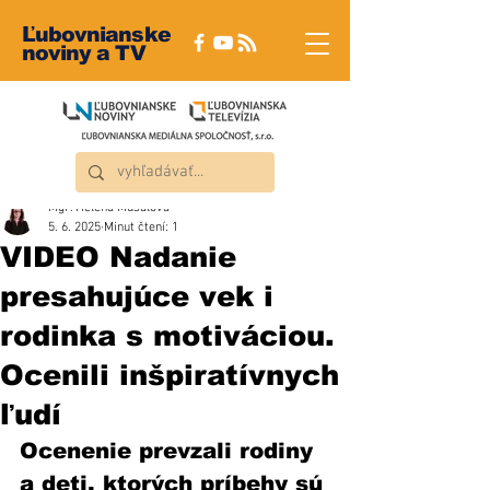
Ľubovnianske
noviny a TV
Mgr. Helena Musalová
5. 6. 2025
Minut čtení: 1
VIDEO Nadanie
presahujúce vek i
rodinka s motiváciou.
Ocenili inšpiratívnych
ľudí
Ocenenie prevzali rodiny 
a deti, ktorých príbehy sú 