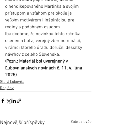
o hendikepovaného Martinka a svojím 
prístupom a vzťahom pre okolie je 
veľkým motivárom i inšpiráciou pre 
rodiny s podobným osudom. 
Iba dodáme, že novinkou tohto ročníka 
ocenenia bol aj verejný zber nominácií, 
v rámci ktorého úradu doručili desiatky 
návrhov z celého Slovenska. 
(Pozn.: Materiál bol uverejnený v 
Ľubovnianskych novinách č. 11, 4. júna 
2025).
Stará Ľubovňa
Regióny
Zobrazit vše
Nejnovější příspěvky