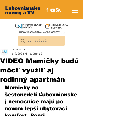
Ľubovnianske
noviny a TV
Redakcia ĽN
6. 9. 2022
Minut čtení: 2
VIDEO Mamičky budú
môcť využiť aj
rodinný apartmán
Mamičky na 
šestonedelí Ľubovnianske
j nemocnice majú po 
novom lepší ubytovací 
komfort. Popri 