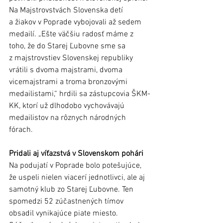
Na Majstrovstvách Slovenska detí 
a žiakov v Poprade vybojovali až sedem 
medailí. „Ešte väčšiu radosť máme z 
toho, že do Starej Ľubovne sme sa 
z majstrovstiev Slovenskej republiky 
vrátili s dvoma majstrami, dvoma 
vicemajstrami a troma bronzovými 
medailistami,“ hrdili sa zástupcovia ŠKM-
KK, ktorí už dlhodobo vychovávajú 
medailistov na rôznych národných 
fórach. 
Pridali aj víťazstvá v Slovenskom pohári
Na podujatí v Poprade bolo potešujúce, 
že uspeli nielen viacerí jednotlivci, ale aj 
samotný klub zo Starej Ľubovne. Ten 
spomedzi 52 zúčastnených tímov 
obsadil vynikajúce piate miesto. 