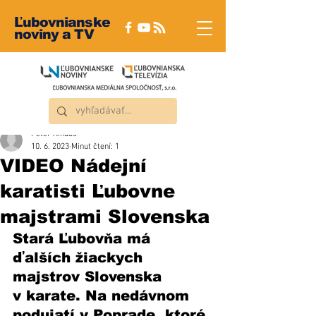
Ľubovnianske
noviny a TV
Peter Rindoš
10. 6. 2023
Minut čtení: 1
VIDEO Nádejní
karatisti Ľubovne
majstrami Slovenska
Stará Ľubovňa má 
ďalších žiackych 
majstrov Slovenska 
v karate. Na nedávnom 
podujatí v Poprade, ktoré 