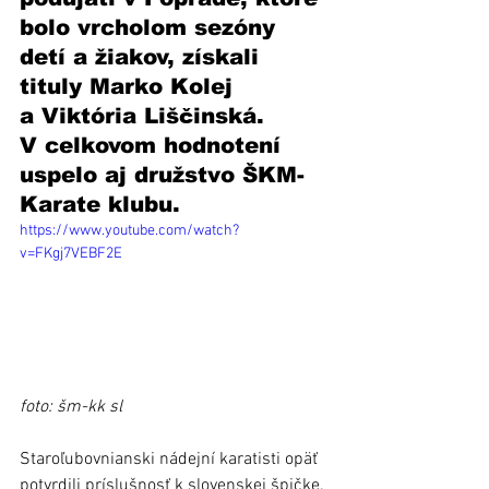
bolo vrcholom sezóny 
detí a žiakov, získali 
tituly Marko Kolej 
a Viktória Liščinská. 
V celkovom hodnotení 
uspelo aj družstvo ŠKM-
Karate klubu.
https://www.youtube.com/watch?
v=FKgj7VEBF2E
foto: šm-kk sl
Staroľubovnianski nádejní karatisti opäť 
potvrdili príslušnosť k slovenskej špičke. 