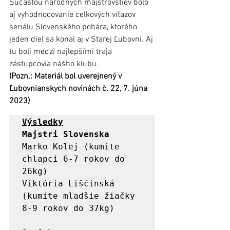
Súčasťou národných majstrovstiev bolo 
aj vyhodnocovanie celkových víťazov 
seriálu Slovenského pohára, ktorého 
jeden diel sa konal aj v Starej Ľubovni. Aj 
tu boli medzi najlepšími traja 
zástupcovia nášho klubu. 
(Pozn.: Materiál bol uverejnený v 
Ľubovnianskych novinách č. 22, 7. júna 
2023)
Výsledky
Majstri Slovenska
Marko Kolej (kumite 
chlapci 6-7 rokov do 
26kg)

Viktória Liščinská 
(kumite mladšie žiačky 