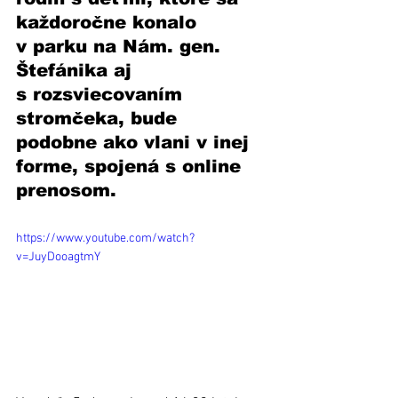
každoročne konalo 
v parku na Nám. gen. 
Štefánika aj 
s rozsviecovaním 
stromčeka, bude 
podobne ako vlani v inej 
forme, spojená s online 
prenosom. 
https://www.youtube.com/watch?
v=JuyDooagtmY