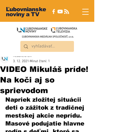
Ľubovnianske
noviny a TV
Redakcia ĽN
3. 12. 2021
Minut čtení: 1
VIDEO Mikuláš príde!
Na koči aj so
sprievodom
Napriek zložitej situácii 
deti o zážitok z tradičnej 
mestskej akcie neprídu. 
Masové podujatie hlavne 
rodín s deťmi, ktoré sa 