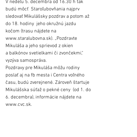
V nedeľu 5. decembra od 16.30 h tak 
budú môcť  Staroľubovňania najprv 
sledovať Mikulášsky pozdrav a potom až 
do 18. hodiny  jeho okružnú jazdu 
kočom (trasu nájdete na 
www.staralubovna.sk). „Pozdravte 
Mikuláša a jeho sprievod z okien 
a balkónov svetielkami či zvončekmi," 
vyzýva samospráva. 
Pozdravy pre Mikuláša môžu rodiny 
poslať aj na fb mesta i Centra voľného 
času, budú zverejnené. Zároveň štartuje 
Mikulášska súťaž o pekné ceny  (od 1. do 
6. decembra), informácie nájdete na 
www.cvc.sk.     