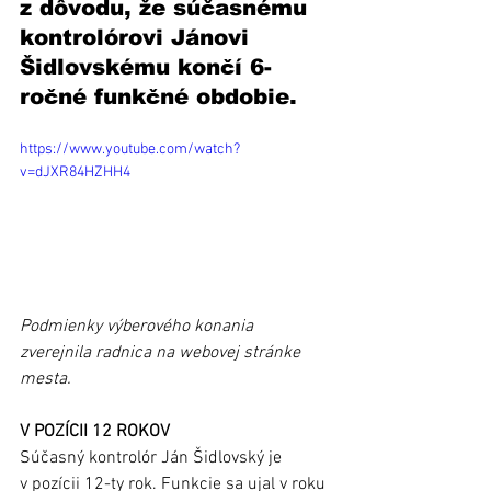
z dôvodu, že súčasnému 
kontrolórovi Jánovi 
Šidlovskému končí 6-
ročné funkčné obdobie.
https://www.youtube.com/watch?
v=dJXR84HZHH4
Podmienky výberového konania 
zverejnila radnica na webovej stránke 
mesta. 
V POZÍCII 12 ROKOV
Súčasný kontrolór Ján Šidlovský je 
v pozícii 12-ty rok. Funkcie sa ujal v roku 