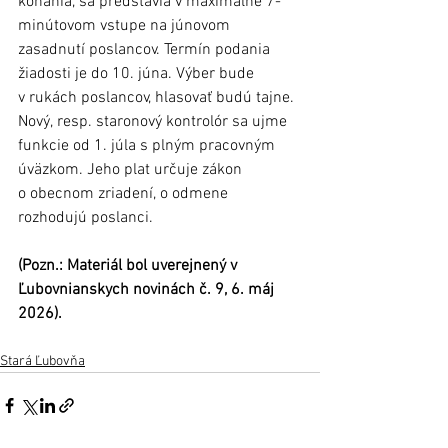
konania, sa predstavia v maximálne 7-
minútovom vstupe na júnovom 
zasadnutí poslancov. Termín podania 
žiadosti je do 10. júna. Výber bude 
v rukách poslancov, hlasovať budú tajne. 
Nový, resp. staronový kontrolór sa ujme 
funkcie od 1. júla s plným pracovným 
úväzkom. Jeho plat určuje zákon 
o obecnom zriadení, o odmene 
rozhodujú poslanci.   
(Pozn.: Materiál bol uverejnený v 
Ľubovnianskych novinách č. 9, 6. máj 
2026).
Stará Ľubovňa