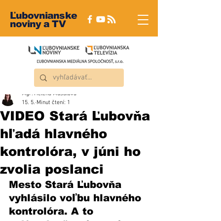
Ľubovnianske
noviny a TV
Mgr. Helena Musalová
15. 5.
Minut čtení: 1
VIDEO Stará Ľubovňa
hľadá hlavného
kontrolóra, v júni ho
zvolia poslanci
Mesto Stará Ľubovňa 
vyhlásilo voľbu hlavného 
kontrolóra. A to 