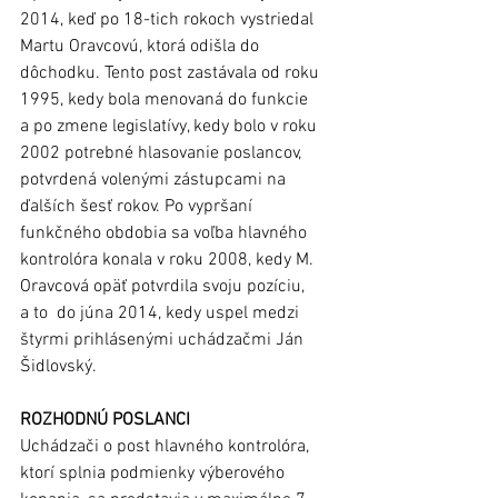
2014, keď po 18-tich rokoch vystriedal 
Martu Oravcovú, ktorá odišla do 
dôchodku. Tento post zastávala od roku 
1995, kedy bola menovaná do funkcie 
a po zmene legislatívy, kedy bolo v roku 
2002 potrebné hlasovanie poslancov, 
potvrdená volenými zástupcami na 
ďalších šesť rokov. Po vypršaní 
funkčného obdobia sa voľba hlavného 
kontrolóra konala v roku 2008, kedy M. 
Oravcová opäť potvrdila svoju pozíciu, 
a to  do júna 2014, kedy uspel medzi 
štyrmi prihlásenými uchádzačmi Ján 
Šidlovský.
ROZHODNÚ POSLANCI
Uchádzači o post hlavného kontrolóra, 
ktorí splnia podmienky výberového 