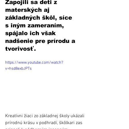
Zapojili sa deti z 
materských aj 
základných škôl, síce 
s iným zameraním, 
spájalo ich však 
nadšenie pre prírodu a 
tvorivosť.
https://www.youtube.com/watch?
v=hsd8exbJPTs
Kreatívni žiaci zo základnej školy ukázali 
prírodnú krásu v podhradí, škôlkari zas 