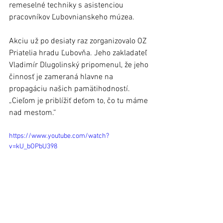
remeselné techniky s asistenciou 
pracovníkov Ľubovnianskeho múzea.
Akciu už po desiaty raz zorganizovalo OZ 
Priatelia hradu Ľubovňa. Jeho zakladateľ 
Vladimír Dlugolinský pripomenul, že jeho 
činnosť je zameraná hlavne na 
propagáciu našich pamätihodností. 
„Cieľom je priblížiť deťom to, čo tu máme 
nad mestom.“
https://www.youtube.com/watch?
v=kU_bOPbU398