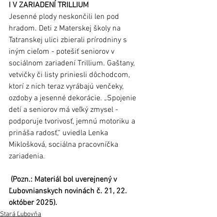
I V ZARIADENÍ TRILLIUM
Jesenné plody neskončili len pod 
hradom. Deti z Materskej školy na 
Tatranskej ulici zbierali prírodniny s 
iným cieľom - potešiť seniorov v 
sociálnom zariadení Trillium. Gaštany, 
vetvičky či listy priniesli dôchodcom, 
ktorí z nich teraz vyrábajú venčeky, 
ozdoby a jesenné dekorácie. „Spojenie 
detí a seniorov má veľký zmysel - 
podporuje tvorivosť, jemnú motoriku a 
prináša radosť,“ uviedla Lenka 
Miklošková, sociálna pracovníčka 
zariadenia.
(Pozn.: Materiál bol uverejnený v 
Ľubovnianskych novinách č. 21, 22. 
október 2025).
Stará Ľubovňa