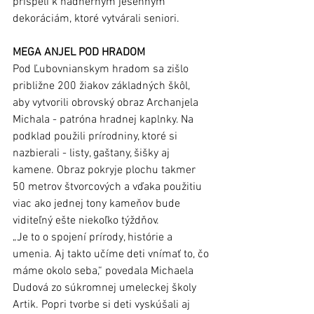
prispeli k nádherným jesenným 
dekoráciám, ktoré vytvárali seniori. 
MEGA ANJEL POD HRADOM
Pod Ľubovnianskym hradom sa zišlo 
približne 200 žiakov základných škôl, 
aby vytvorili obrovský obraz Archanjela 
Michala - patróna hradnej kaplnky. Na 
podklad použili prírodniny, ktoré si 
nazbierali - listy, gaštany, šišky aj 
kamene. Obraz pokryje plochu takmer 
50 metrov štvorcových a vďaka použitiu 
viac ako jednej tony kameňov bude 
viditeľný ešte niekoľko týždňov. 
„Je to o spojení prírody, histórie a 
umenia. Aj takto učíme deti vnímať to, čo 
máme okolo seba,“ povedala Michaela 
Dudová zo súkromnej umeleckej školy 
Artik. Popri tvorbe si deti vyskúšali aj 