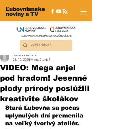
Ľubovnianske
noviny a TV
Alena Dudláková
26. 10. 2025
Minut čtení: 1
VIDEO: Mega anjel
pod hradom! Jesenné
plody prírody poslúžili
kreativite školákov
Stará Ľubovňa sa počas 
uplynulých dní premenila 
na veľký tvorivý ateliér. 