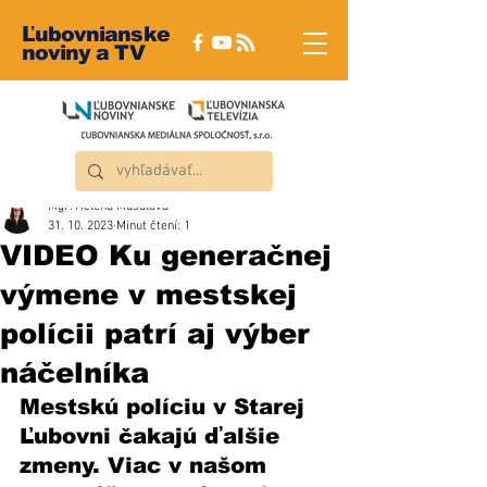
Ľubovnianske
noviny a TV
Mgr. Helena Musalová
31. 10. 2023
Minut čtení: 1
VIDEO Ku generačnej
výmene v mestskej
polícii patrí aj výber
náčelníka
Mestskú políciu v Starej 
Ľubovni čakajú ďalšie 
zmeny. Viac v našom 