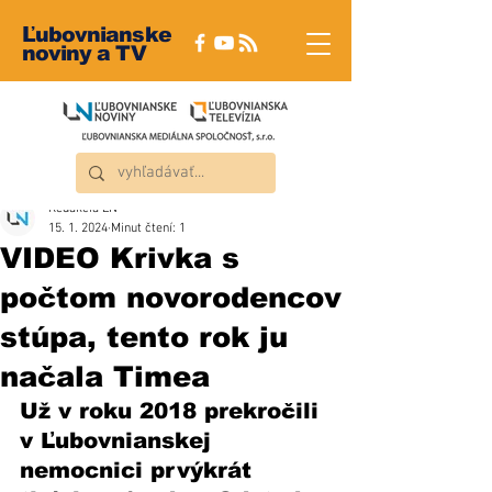
Ľubovnianske
noviny a TV
Redakcia ĽN
15. 1. 2024
Minut čtení: 1
VIDEO Krivka s
počtom novorodencov
stúpa, tento rok ju
načala Timea
Už v roku 2018 prekročili 
v Ľubovnianskej 
nemocnici prvýkrát 