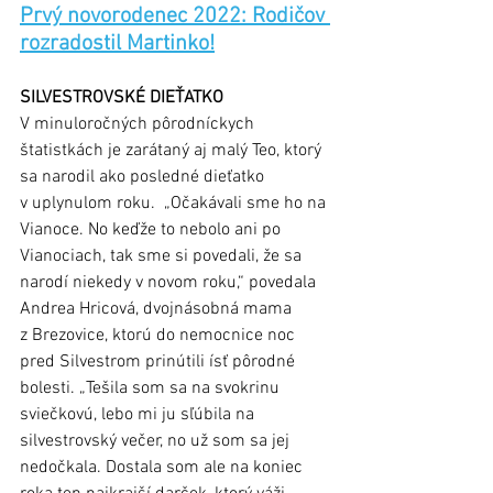
Prvý novorodenec 2022: Rodičov 
rozradostil Martinko!
SILVESTROVSKÉ DIEŤATKO
V minuloročných pôrodníckych 
štatistkách je zarátaný aj malý Teo, ktorý 
sa narodil ako posledné dieťatko 
v uplynulom roku.  „Očakávali sme ho na 
Vianoce. No keďže to nebolo ani po 
Vianociach, tak sme si povedali, že sa 
narodí niekedy v novom roku,“ povedala 
Andrea Hricová, dvojnásobná mama 
z Brezovice, ktorú do nemocnice noc 
pred Silvestrom prinútili ísť pôrodné 
bolesti. „Tešila som sa na svokrinu 
sviečkovú, lebo mi ju sľúbila na 
silvestrovský večer, no už som sa jej 
nedočkala. Dostala som ale na koniec 