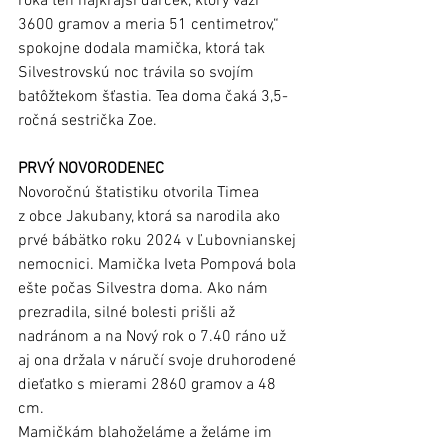
roka ten najkrajší darček, ktorý váži 
3600 gramov a meria 51 centimetrov,“ 
spokojne dodala mamička, ktorá tak 
Silvestrovskú noc trávila so svojím 
batôžtekom šťastia. Tea doma čaká 3,5-
ročná sestrička Zoe.
PRVÝ NOVORODENEC
Novoročnú štatistiku otvorila Timea 
z obce Jakubany, ktorá sa narodila ako 
prvé bábätko roku 2024 v Ľubovnianskej 
nemocnici. Mamička Iveta Pompová bola 
ešte počas Silvestra doma. Ako nám 
prezradila, silné bolesti prišli až 
nadránom a na Nový rok o 7.40 ráno už 
aj ona držala v náručí svoje druhorodené 
dieťatko s mierami 2860 gramov a 48 
cm. 
Mamičkám blahoželáme a želáme im 