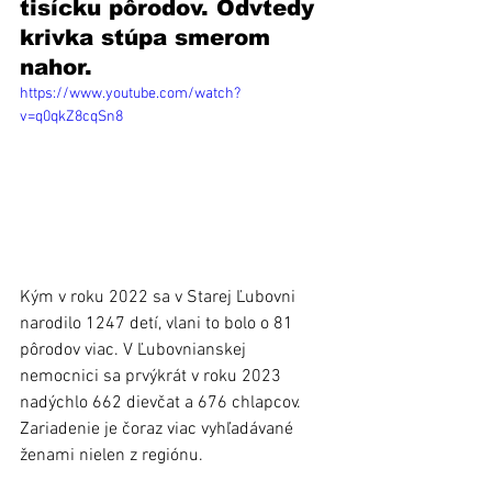
tisícku pôrodov. Odvtedy 
krivka stúpa smerom 
nahor. 
https://www.youtube.com/watch?
v=q0qkZ8cqSn8
Kým v roku 2022 sa v Starej Ľubovni 
narodilo 1247 detí, vlani to bolo o 81 
pôrodov viac. V Ľubovnianskej 
nemocnici sa prvýkrát v roku 2023 
nadýchlo 662 dievčat a 676 chlapcov. 
Zariadenie je čoraz viac vyhľadávané 
ženami nielen z regiónu. 