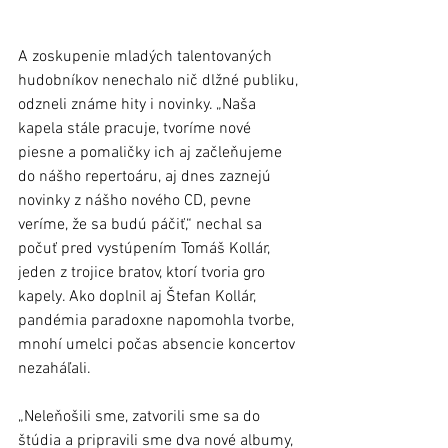
A zoskupenie mladých talentovaných 
hudobníkov nenechalo nič dlžné publiku, 
odzneli známe hity i novinky. „Naša 
kapela stále pracuje, tvoríme nové 
piesne a pomaličky ich aj začleňujeme 
do nášho repertoáru, aj dnes zaznejú 
novinky z nášho nového CD, pevne 
veríme, že sa budú páčiť,“ nechal sa 
počuť pred vystúpením Tomáš Kollár, 
jeden z trojice bratov, ktorí tvoria gro 
kapely. Ako doplnil aj Štefan Kollár, 
pandémia paradoxne napomohla tvorbe, 
mnohí umelci počas absencie koncertov 
nezaháľali. 
„Neleňošili sme, zatvorili sme sa do 
štúdia a pripravili sme dva nové albumy, 