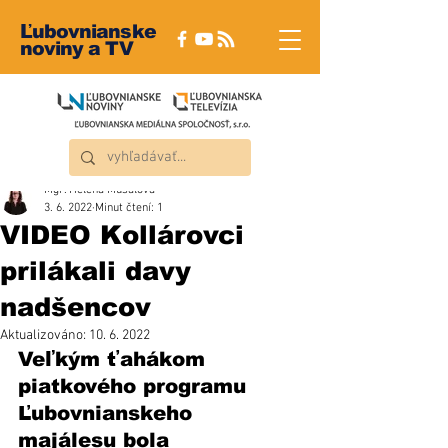
Ľubovnianske
noviny a TV
Mgr. Helena Musalová
3. 6. 2022
Minut čtení: 1
VIDEO Kollárovci
prilákali davy
nadšencov
Aktualizováno:
10. 6. 2022
Veľkým ťahákom 
piatkového programu 
Ľubovnianskeho 
majálesu bola 