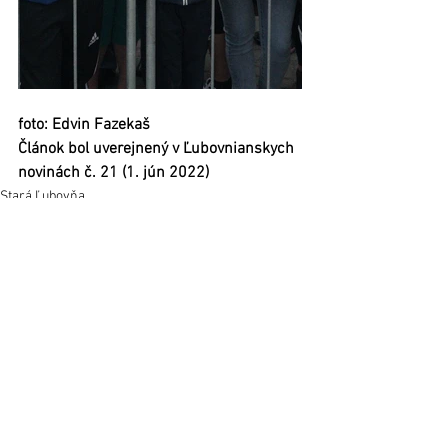
foto: Edvin Fazekaš
Článok bol uverejnený v Ľubovnianskych 
novinách č. 21 (1. jún 2022) 
Stará Ľubovňa
Regióny
Zobrazit vše
Nejnovější příspěvky