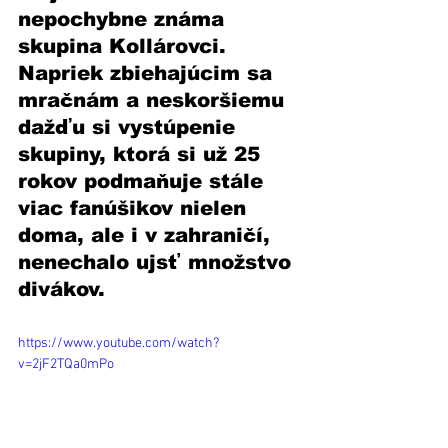
nepochybne známa 
skupina Kollárovci. 
Napriek zbiehajúcim sa 
mračnám a neskoršiemu 
dažďu si vystúpenie 
skupiny, ktorá si už 25 
rokov podmaňuje stále 
viac fanúšikov nielen 
doma, ale i v zahraničí, 
nenechalo ujsť množstvo 
divákov.  
https://www.youtube.com/watch?
v=2jF2TQa0mPo