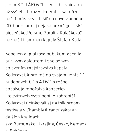
jeden KOLLÁROVCI - len Tebe spievam, 
už vyšiel a teraz v decembri sa môžu 
naši fanúšikovia tešiť na nové vianočné 
CD, bude tam aj nejaká pekná goralská 
pieseň, keďže sme Gorali z Kolačkova,“ 
naznačil frontman kapely Štefan Kollár.
Napokon aj piatkové publikum ocenilo 
búrlivým aplauzom i spoločným 
spievaním majstrovstvo kapely 
Kollárovci, ktorá má na svojom konte 11 
hudobných CD a 4 DVD a ročne 
absolvuje množstvo koncertov 
i televíznych vystúpení. V zahraničí 
Kollárovci účinkovali aj na folklórnom 
festivale v Chambly (Francúzsko) a v 
ďalších krajinách 
ako Rumunsko, Ukrajina, Česko, Nemeck