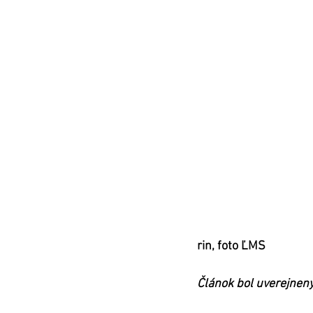
rin, foto ĽMS 
Článok bol uverejnený