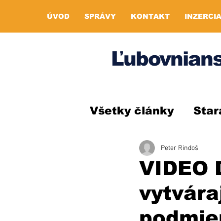
ÚVOD
SPRÁVY
KONTAKT
INZERCI
Ľubovnians
Všetky články
Star
Peter Rindoš
VIDEO 
vytvára
podmie