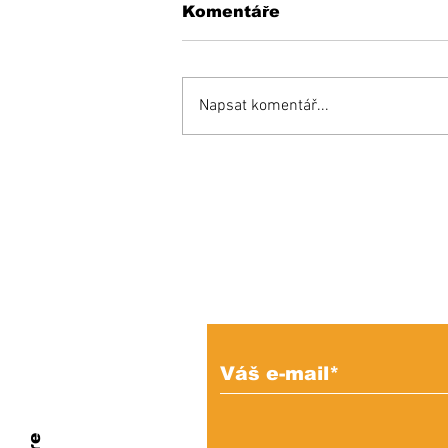
Komentáře
Napsat komentář...
KEDYSI a DNES: V
podhradí fungovala
kedysi kaviareň.
Pamätáte si ju?
Prihláste sa na od
e-mailových správ