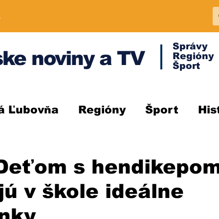
A
Správy
ke noviny a TV
Regióny
Šport
á Ľubovňa
Regióny
Šport
His
Deťom s hendikepo
jú v škole ideálne
nky