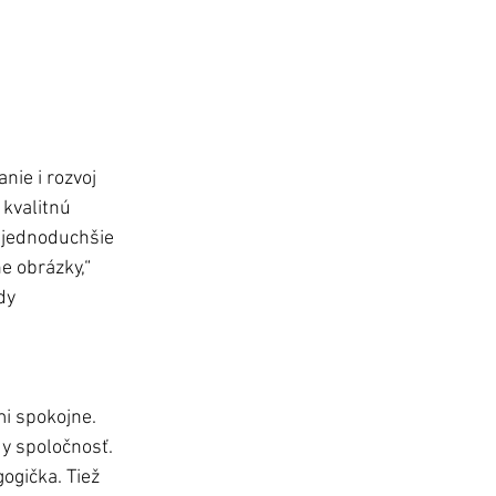
nie i rozvoj 
 kvalitnú 
 jednoduchšie 
e obrázky,“ 
dy 
mi spokojne. 
dy spoločnosť. 
ogička. Tiež 