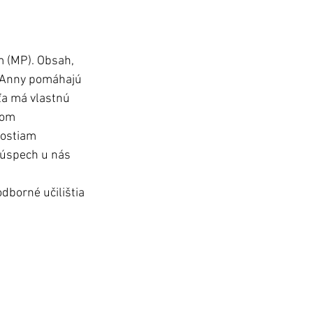
 (MP). Obsah, 
. Anny pomáhajú 
ťa má vlastnú 
ťom 
ostiam 
eúspech u nás 
dborné učilištia 