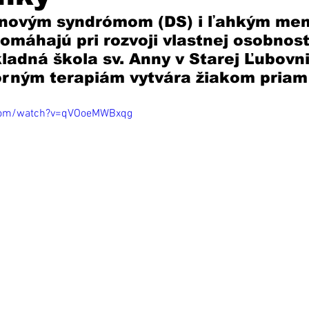
novým syndrómom (DS) i ľahkým men
omáhajú pri rozvoji vlastnej osobnosti
ladná škola sv. Anny v Starej Ľubovni
rným terapiám vytvára žiakom priam 
.com/watch?v=qVOoeMWBxqg