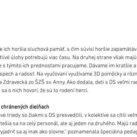
e ich horšia sluchová pamäť, s čím súvisí horšie zapamätáva
otlivé úlohy potrebujú viac času. Na druhej strane však majú
e s týmito ich prednosťami pracujeme. Dávame im kratšie a
 úspech a radosť. Na vyučovaní využívame 3D pomôcky a rôzn
fia Zdravecká zo ŠZŠ sv. Anny. Ako dodala, deti s DS veľmi ra
sa o nich hovorí, že sú to rodení herci. 
 i chránených dielňach
e triedy so žiakmi s DS presvedčili, v kolektíve sa cítili veľ
 tešia sa na celý personál, ale aj jeden na druhého. Majú ra
jadriť sa aj inak ako slovne,“ poznamenala špeciálna pedag