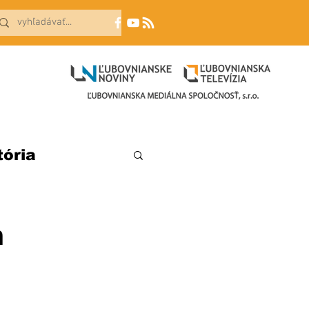
tória
m