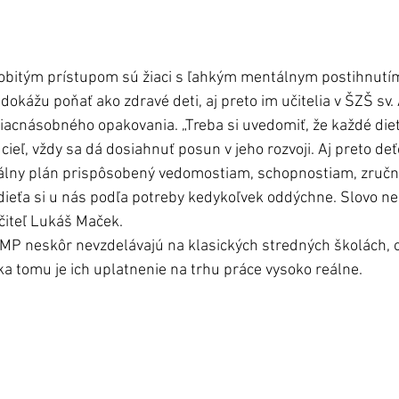
obitým prístupom sú žiaci s ľahkým mentálnym postihnutím
dokážu poňať ako zdravé deti, aj preto im učitelia v ŠZŠ sv
acnásobného opakovania. „Treba si uvedomiť, že každé die
 cieľ, vždy sa dá dosiahnuť posun v jeho rozvoji. Aj preto de
álny plán prispôsobený vedomostiam, schopnostiam, zručn
dieťa si u nás podľa potreby kedykoľvek oddýchne. Slovo n
čiteľ Lukáš Maček. 
 MP neskôr nevzdelávajú na klasických stredných školách, o
a tomu je ich uplatnenie na trhu práce vysoko reálne.  