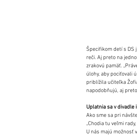
Špecifikom detí s DS j
reči. Aj preto na jedn
zrakovú pamäť. „Práv
úlohy, aby pociťovali
priblížila učiteľka Žo
napodobňujú, aj preto 
Uplatnia sa v divadle
Ako sme sa pri návštev
„Chodia tu veľmi rady,
U nás majú možnosť vy