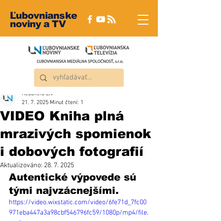
Ľubovnianske
noviny a TV
Redakcia ĽN
21. 7. 2025
Minut čtení: 1
VIDEO Kniha plná
mrazivých spomienok
i dobových fotografií
Aktualizováno:
28. 7. 2025
Autentické výpovede sú 
tými najvzácnejšími. 
https://video.wixstatic.com/video/6fe71d_7fc00
971eba447a3a98cbf546796fc59/1080p/mp4/file.