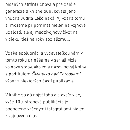
písaných strán) uchovala pre ďalšie 
generácie a knižne publikovala jeho 
vnučka Judita Leščinská. Aj vďaka tomu 
si môžeme pripomínať nielen na vojnové 
udalosti, ale aj medzivojnový život na 
vidieku, tiež na roky socializmu...
Vďaka spolupráci s vydavateľkou vám v 
tomto roku prinášame v seriáli Moje 
vojnové stopy, ako znie názov novej knihy 
s podtitulom 
Švjatelko nad Forbosami,
výber z niektorých častí publikácie.
V knihe sa dá nájsť toho ale oveľa viac, 
vyše 100-stranová publikácia je 
obohatená vzácnymi fotografiami nielen 
z vojnových čias.