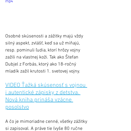
mp4
Osobné skúsenosti a zážitky majú vždy 
silný aspekt, zvlášť, keď sa už míňajú, 
resp. pominuli ľudia, ktorí hrôzy vojny 
zažili na vlastnej koži. Tak ako Štefan 
Dubjel z Forbás, ktorý ako 18-ročný 
mladík zažil krutosti 1. svetovej vojny. 
VIDEO Ťažká skúsenosť s vojnou 
i autentické zápisky z detstva. 
Nová kniha prináša vzácne 
posolstvo
A čo je mimoriadne cenné, všetky zážitky 
si zapisoval. A práve tie (vyše 80 ručne 