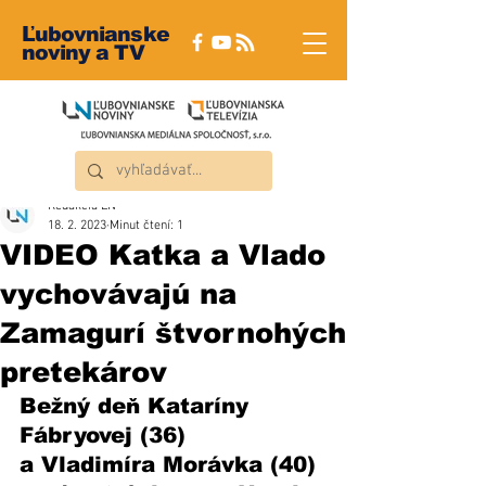
Ľubovnianske
noviny a TV
Redakcia ĽN
18. 2. 2023
Minut čtení: 1
VIDEO Katka a Vlado
vychovávajú na
Zamagurí štvornohých
pretekárov
Bežný deň Kataríny 
Fábryovej (36) 
a Vladimíra Morávka (40) 