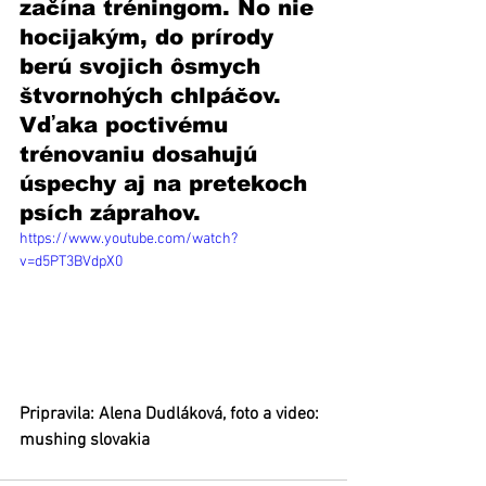
začína tréningom. No nie 
hocijakým, do prírody 
berú svojich ôsmych 
štvornohých chlpáčov. 
Vďaka poctivému 
trénovaniu dosahujú 
úspechy aj na pretekoch 
psích záprahov. 
https://www.youtube.com/watch?
v=d5PT3BVdpX0
Pripravila: Alena Dudláková, foto a video: 
mushing slovakia