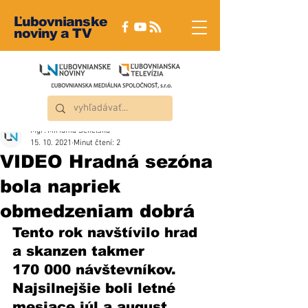
Ľubovnianske
noviny a TV
Mgr. Miriama Sekelská
15. 10. 2021
Minut čtení: 2
VIDEO Hradná sezóna
bola napriek
obmedzeniam dobrá
Tento rok navštívilo hrad 
a skanzen takmer 
170 000 návštevníkov.  
Najsilnejšie boli letné 
mesiace júl a august, 