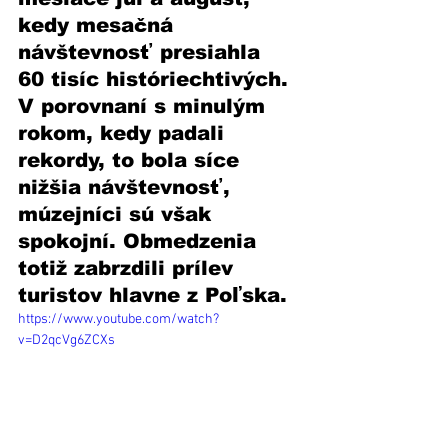
kedy mesačná 
návštevnosť presiahla 
60 tisíc históriechtivých. 
V porovnaní s minulým 
rokom, kedy padali 
rekordy, to bola síce 
nižšia návštevnosť, 
múzejníci sú však 
spokojní. Obmedzenia 
totiž zabrzdili prílev 
turistov hlavne z Poľska.  
https://www.youtube.com/watch?
v=D2qcVg6ZCXs