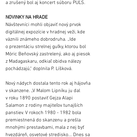
a zrušený bol aj koncert súboru PUĽS. 
NOVINKY NA HRADE
Návštevníci mohli objaviť nový prvok 
digitálnej expozície v hradnej veži, kde 
väznili známeho dobrodruha. „Ide 
o prezentáciu strelnej guľky, ktorou bol 
Móric Beňovský zastrelený, ako aj piesok 
z Madagaskaru, odkiaľ obidva nálezy 
pochádzajú,“ doplnila P. Líšková.
Nový nádych dostala tento rok aj hájovňa 
v skanzene. „V Malom Lipníku ju dal 
v roku 1890 postaviť Gejza Alapi 
Salamon z rodiny majiteľov tunajších 
panstiev. V rokoch 1980 - 1982 bola 
premiestnená do skanzenu a prešla 
mnohými prestavbami, mala z nej byť 
hvezdáreň, osvetové stredisko... Dnes sa 