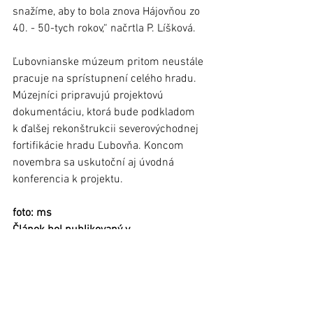
snažíme, aby to bola znova Hájovňou zo 
40. - 50-tych rokov,“ načrtla P. Líšková.
Ľubovnianske múzeum pritom neustále 
pracuje na sprístupnení celého hradu. 
Múzejníci pripravujú projektovú 
dokumentáciu, ktorá bude podkladom 
k ďalšej rekonštrukcii severovýchodnej 
fortifikácie hradu Ľubovňa. Koncom 
novembra sa uskutoční aj úvodná 
konferencia k projektu. 		
foto: ms
Článok bol publikovaný v 
Ľubovnianskych novinách č. 38 (13. 
október 2021) 
Stará Ľubovňa