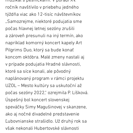
muzikál s pesničkami. V poradí XV. 
ročník navštívilo v priebehu jedného 
týždňa viac ako 12-tisíc návštevníkov. 
„Samozrejme, niektoré podujatia sme 
počas hlavnej letnej sezóny zrušili 
a zároveň presunuli na iný termín, ako 
napríklad komorný koncert kapely Art 
Pilgrims Duo, ktorý sa bude konať 
koncom októbra. Malé zmeny nastali aj 
v prípade podujatia Hradné slávnosti, 
ktoré sa síce konali, ale pôvodný 
naplánovaný program v rámci projektu 
UZOL – Mesto kultúry sa uskutoční až 
počas sezóny 2022,“ ozrejmila P. Líšková.
Úspešný bol koncert slovenskej 
speváčky Simy Magušinovej v skanzene, 
ako aj nočné divadelné predstavenie 
Ľubovnianske strašidlo. Už druhý rok sa 
však nekonali Hubertovské slávnosti 