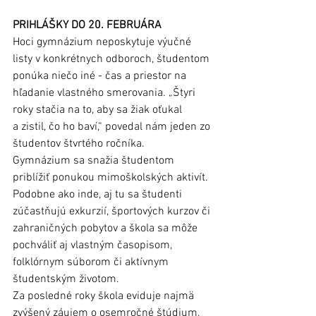
PRIHLÁŠKY DO 20. FEBRUÁRA 
Hoci gymnázium neposkytuje výučné 
listy v konkrétnych odboroch, študentom 
ponúka niečo iné - čas a priestor na 
hľadanie vlastného smerovania. „Štyri 
roky stačia na to, aby sa žiak oťukal 
a zistil, čo ho baví,“ povedal nám jeden zo 
študentov štvrtého ročníka. 
Gymnázium sa snažia študentom 
priblížiť ponukou mimoškolských aktivít. 
Podobne ako inde, aj tu sa študenti 
zúčastňujú exkurzií, športových kurzov či 
zahraničných pobytov a škola sa môže 
pochváliť aj vlastným časopisom, 
folklórnym súborom či aktívnym 
študentským životom. 
Za posledné roky škola eviduje najmä 
zvýšený záujem o osemročné štúdium, 