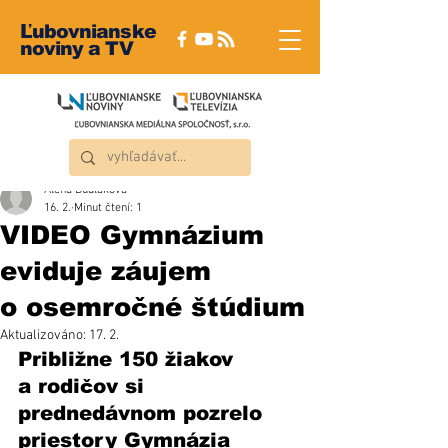
Ľubovnianske
noviny a TV
Alena Dudláková
16. 2.
Minut čtení: 1
VIDEO Gymnázium
eviduje záujem
o osemročné štúdium
Aktualizováno:
17. 2.
Približne 150 žiakov 
a rodičov si 
prednedávnom pozrelo 
priestory Gymnázia 