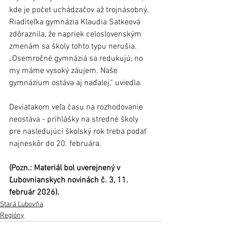
kde je počet uchádzačov až trojnásobný. 
Riaditeľka gymnázia Klaudia Satkeová 
zdôraznila, že napriek celoslovenským 
zmenám sa školy tohto typu nerušia. 
„Osemročné gymnáziá sa redukujú, no 
my máme vysoký záujem. Naše 
gymnázium ostáva aj naďalej,“ uviedla. 
Deviatakom veľa času na rozhodovanie 
neostáva - prihlášky na stredné školy 
pre nasledujúci školský rok treba podať 
najneskôr do 20. februára.
(Pozn.: Materiál bol uverejnený v 
Ľubovnianskych novinách č. 3, 11. 
február 2026).
Stará Ľubovňa
Regióny