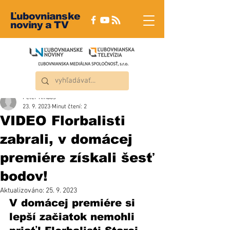
Ľubovnianske
noviny a TV
Peter Rindoš
23. 9. 2023
Minut čtení: 2
VIDEO Florbalisti
zabrali, v domácej
premiére získali šesť
bodov!
Aktualizováno:
25. 9. 2023
V domácej premiére si 
lepší začiatok nemohli 