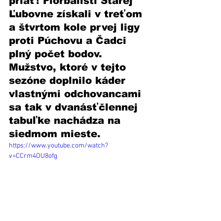
priať! Florbalisti Starej 
Ľubovne získali v treťom 
a štvrtom kole prvej ligy 
proti Púchovu a Čadci 
plný počet bodov. 
Mužstvo, ktoré v tejto 
sezóne doplnilo káder 
vlastnými odchovancami 
sa tak v dvanásťčlennej 
tabuľke nachádza na 
siedmom mieste. 
https://www.youtube.com/watch?
v=CCrm4OU8ofg