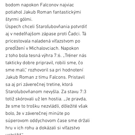
bodom napokon Falconov najviac 
potiahol Jakub Roman fantastickými 
štyrmi gólmi. 
Úspech chceli Staroľubovňania potvrdiť 
aj v nedeľňajšom zápase proti Čadci. Tá 
pricestovala naladená víťazstvom po 
predĺžení v Michalovciach. Napokon 
z toho bola tesná výhra 7:6. „Tréner nás 
takticky dobre pripravil, robili sme, čo 
sme mali,“ rozhovoril sa pri hodnotení 
Jakub Roman z tímu Falcons. Pristavil 
sa aj pri záverečnej tretine, ktorá 
Staroľubovňanom nevyšla. Za stavu 7:3 
totiž skórovali už len hostia. „Je pravda, 
že sme to trošku nezvládli, dôležité však 
bolo, že v záverečnej minúte po 
súperovom oddychovom čase sme držali 
hru v ich rohu a dokázali si víťazstvo 