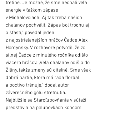
tretine. Je možné, že sme nechali veľa 
energie v ťažkom zápase 
v Michalovciach. Aj tak treba našich 
chalanov pochváliť. Zápas bol trochu aj 
o šťastí,“ povedal jeden 
z najostrieľanejších hráčov Čadce Alex 
Hordynsky. V rozhovore potvrdil, že zo 
silnej Čadce z minulého ročníka odišlo 
viacero hráčov. „Veľa chalanov odišlo do 
Žiliny, takže zmeny sú citeľné. Sme však 
dobrá partia, ktorá má rada florbal 
a poctivo trénuje,“ dodal autor 
záverečného gólu stretnutia. 
Najbližšie sa Staroľubovňania v súťaži 
predstavia na palubovkách koncom 
septembra, a to v Mútnom a Rabči. 
Stará Ľubovňa
Šport