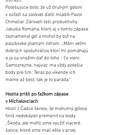
ustrážiť.“
Potešujúce bolo, že už druhým gólom 
v súťaži sa zaskvel ďalší mladík Pavol 
Chmeliar. Zároveň teší produktivita 
Jakuba Romana, ktorý aj v tomto zápase 
zaznamenal gól a mohol by byť na 
palubovke platným lídrom. „Mám veľmi 
dobrých spoluhráčov, ktorí mi pomáhajú 
a ja sa snažím dať do toho - čo viem. 
Samozrejme, najviac ma vždy potešia 
body pre tím. Teraz po víkende ich 
máme až šesť, tak je to paráda.“
Hostia prišli po ťažkom zápase 
v Michalovciach 
Hostí z Čadce škrelo, že mohutný gólový 
finiš nedokázali premeniť na body. 
„Škoda, ale mohli sme využiť viaceré 
šance, ktoré sme mali ešte v prvej 