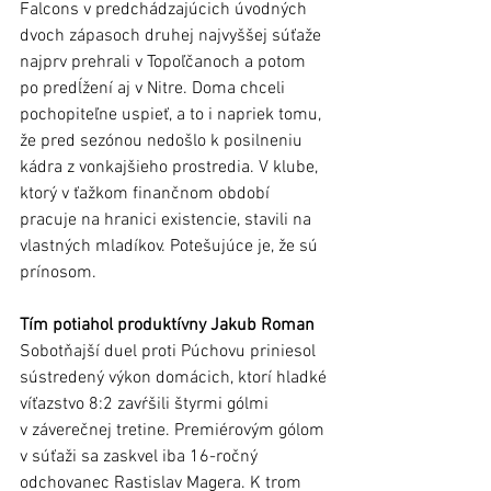
Falcons v predchádzajúcich úvodných 
dvoch zápasoch druhej najvyššej súťaže 
najprv prehrali v Topoľčanoch a potom 
po predĺžení aj v Nitre. Doma chceli 
pochopiteľne uspieť, a to i napriek tomu, 
že pred sezónou nedošlo k posilneniu 
kádra z vonkajšieho prostredia. V klube, 
ktorý v ťažkom finančnom období 
pracuje na hranici existencie, stavili na 
vlastných mladíkov. Potešujúce je, že sú 
prínosom. 
Tím potiahol produktívny Jakub Roman
Sobotňajší duel proti Púchovu priniesol 
sústredený výkon domácich, ktorí hladké 
víťazstvo 8:2 zavŕšili štyrmi gólmi 
v záverečnej tretine. Premiérovým gólom 
v súťaži sa zaskvel iba 16-ročný 
odchovanec Rastislav Magera. K trom 