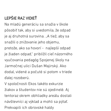
LEPŠIE RAZ VIDIEŤ 
Na mladú generáciu sa snažia v škole 
pôsobiť tak, aby si uvedomila, že odpad 
je aj druhotná surovina. „A tiež, aby sa 
snažili o znižovanie jeho objemu, 
pretože, ako sa hovorí -  najlepší odpad 
je žiaden odpad,“ priblížil cieľ názorného 
vyučovania pedagóg Spojenej školy na 
Jarmočnej ulici Dušan Majirský. Ako 
dodal, videné a počuté si potom v triede 
ďalej rozoberú.
V spoločnosti Ekos takéto exkurzie 
žiakov a študentov nie sú ojedinelé. Aj 
tentoraz okrem obhliadky areálu dostali 
návštevníci aj výklad a mohli sa pýtať.  
Prekvapili ich obrovské haldy 