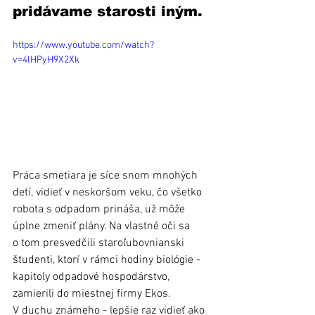
pridávame starosti iným.
https://www.youtube.com/watch?
v=4lHPyH9X2Xk
Práca smetiara je síce snom mnohých 
detí, vidieť v neskoršom veku, čo všetko 
robota s odpadom prináša, už môže 
úplne zmeniť plány. Na vlastné oči sa 
o tom presvedčili staroľubovnianski 
študenti, ktorí v rámci hodiny biológie - 
kapitoly odpadové hospodárstvo, 
zamierili do miestnej firmy Ekos.  
V duchu známeho - lepšie raz vidieť ako 