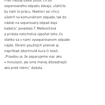
mali naozaj dávať pozor, čo do 
separovaného odpadu dávajú, uľahčilo 
by nám to prácu. Niektorí asi chcú 
ušetriť na komunálnom odpade, tak do 
nádob na separovaný odpad dajú 
kadečo,“ povedala T. Melkovičová 
a pridala nelichotivý výpočet toho, čo 
všetko sa v nami vyseparovanom odpade 
nájde. Okrem použitých plienok aj 
napríklad zdochnuté kura či kosti. 
„Pravdou je, že separujeme viac ako 
v minulosti, ale sme menej dôslednejší 
ako pred rokmi,“ dodala.  