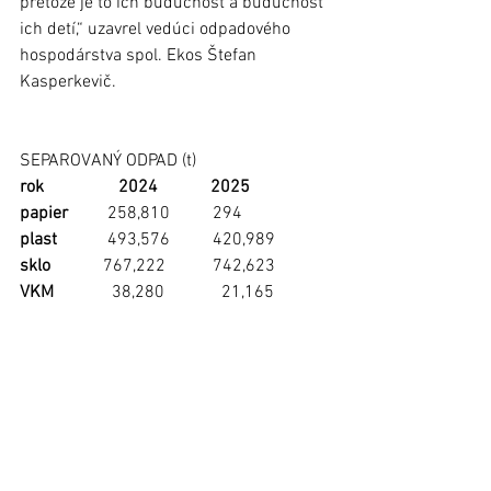
pretože je to ich budúcnosť a budúcnosť 
ich detí,“ uzavrel vedúci odpadového 
hospodárstva spol. Ekos Štefan 
Kasperkevič.    
SEPAROVANÝ ODPAD (t)
rok 
2024
2025 
papier
	258,810	    294
plast
  	493,576	    420,989
sklo
	         767,222	    742,623
VKM	
           38,280	      21,165
kov
	           19,946	      20,690
 	       1577,834	  1499,467
foto: ĽMS
(Pozn.: Materiál bol uverejnený v 
Ľubovnianskych novinách č. 3, 11. 