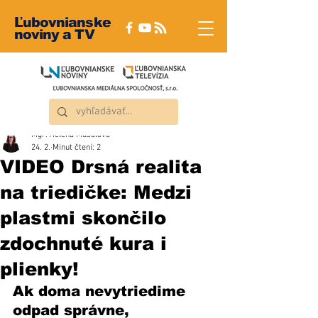
Ľubovnianske
noviny a TV
Mgr. Helena Musalová
24. 2.
Minut čtení: 2
VIDEO Drsná realita
na triedičke: Medzi
plastmi skončilo
zdochnuté kura i
plienky!
Ak doma nevytriedime 
odpad správne, 