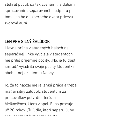
stokrát počuť, sa tak zoznámili s ďalším 
spracovaním separovaného odpadu po 
tom, ako ho do zberného dvora privezú 
zvozové autá.   
LEN PRE SILNÝ ŽALÚDOK
Hlavne práca v studených halách na 
separačnej linke vyvolala v študentoch 
nie príliš príjemné pocity. „No, je tu dosť 
smrad,“ vyjadrila svoje pocity študentka 
obchodnej akadémia Nancy. 
To, že to naozaj nie je ľahká práca a treba 
mať aj silný žalúdok, študentom za 
pracovníkov potvrdila Terézia 
Melkovičová, ktorá v spol. Ekos pracuje 
už 20 rokov. „Tí ľudia, ktorí separujú, by 