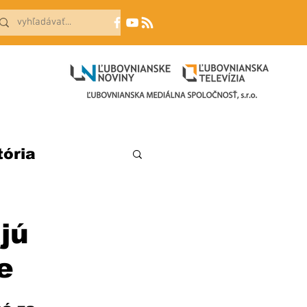
tória
jú
e