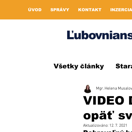
ÚVOD
SPRÁVY
KONTAKT
INZERCI
Ľubovnians
Všetky články
Star
Mgr. Helena Musalo
VIDEO D
opäť sv
Aktualizováno:
12. 7. 2021