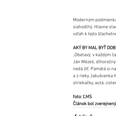
Moderným podmienkam 
siahodlhý. Hlavne sta
vzťah k tejto šľachetn
AKÝ BY MAL BYŤ DO
„Obetavý, v každým ča
Ján Mézeš, dlhoročný l
nedá žiť. Pamätá si na
a z rieky Jakubianka h
striekačky, autá, ciste
foto: ĽMS
Článok bol zverejnený