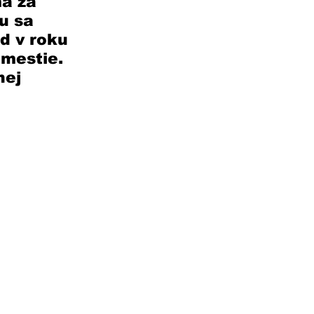
á za 
u sa 
d v roku 
mestie. 
ej 