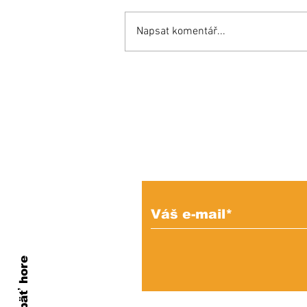
Napsat komentář...
Inšpiratívny príbeh:
Miňo súťaží aj proti
zdravým a bojuje o
miesto v reprezentácii!
Prihláste sa na od
e-mailových správ
Naspäť hore