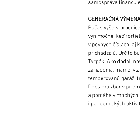
samospráva financuje
GENERAČNÁ VÝMENA
Počas vyše storočnice 
výnimočné, keď fortieľ
v pevných číslach, aj 
prichádzajú. Určite bu
Tyrpák. Ako dodal, nov
zariadenia, máme  vla
temperovanú garáž, ta
Dnes má zbor v priem
a pomáha v mnohých z
i pandemických aktivit