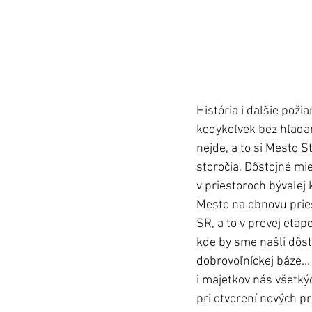
História i ďalšie poži
kedykoľvek bez hľada
nejde, a to si Mesto
storočia. Dôstojné mie
v priestoroch bývalej 
Mesto na obnovu pries
SR, a to v prevej etape
kde by sme našli dôs
dobrovoľníckej báze...
i majetkov nás všetký
pri otvorení nových p