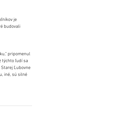
níkov je 
ré budovali 
ku,“ pripomenul 
 týchto ľudí sa 
j Starej Ľubovne 
, iné, sú silné 