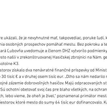
are ukázali, že je nevyhnutné mať, takpovediac, poruke ľudí, k
nia osobných prospechov pomáhať mestu. Bez pokroku a tec
 Stará Ľubovňa uvedomuje a členom DHZ vytvorilo podmienky
sto našli v zrekonštruovanej Hasičskej zbrojnici na Nám. ge
kotolne K3.
torov získalo dva nenávratné finančné príspevky od Minist
 30 tisíc € a v druhej osem tisíc eur. „Dlho sa nám nedarilo n
tojné zázemie dobrovoľných hasičov. Majú odpracovaných st
 Sú ochotní obetovať svoj čas pre blaho všetkých, na ochran
ch, lebo vieme, že oheň je živel,“ poznamenal primátor mes
riestorov, ktoré mesto do sumy 64 tisíc eur dofinancovalo. 