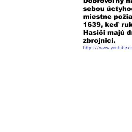
Dobrovoľný ha
sebou úctyhod
miestne požia
1639, keď ru
Hasiči majú d
zbrojnici. 
https://www.youtube.