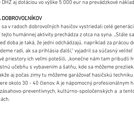
 DHZ aj dotáciou vo výške 5 000 eur na prevádzkové náklad
 DOBROVOĽNÍKOV
sa v radoch dobrovoľných hasičov vystriedali celé generácie
 tejto humánnej aktivity prechádza z otca na syna. „Stále s
keď doba je taká, že jedni odchádzajú, napríklad za prácou do
deme radi, ak sa prihlásia ďalší,“ vyjadril sa súčasný velit
é priestory ich veľmi potešili, „konečne nám tam pribudli h
stnú učebňu s vybavením a šatňu, kde sa môžeme prezliekať
kže aj počas zimy tu môžeme garážovať hasičskú techniku a
ere okolo 30 - 40 členov. A je nápomocný profesionálnym 
ásahovo-preventívnych, kultúrno-spoločenských a  a tento
ách.  