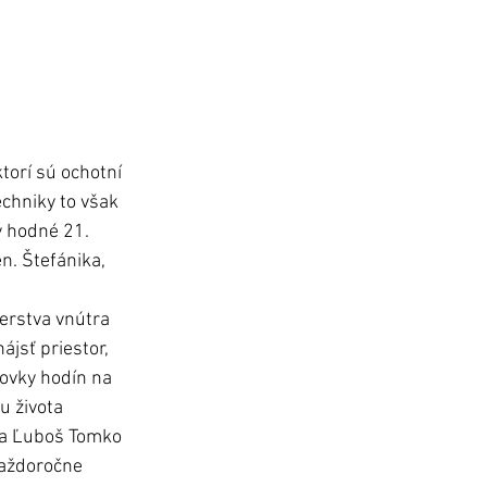
torí sú ochotní 
hniky to však 
 hodné 21. 
n. Štefánika, 
erstva vnútra 
ájsť priestor, 
ovky hodín na 
u života 
ta Ľuboš Tomko 
Každoročne 