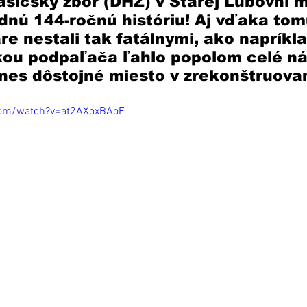
sičský zbor (DHZ) v Starej Ľubovni m
nú 144-ročnú históriu! Aj vďaka tom
re nestali tak fatálnymi, ako napríkla
kou podpaľača ľahlo popolom celé ná
nes dôstojné miesto v zrekonštruovan
com/watch?v=at2AXoxBAoE