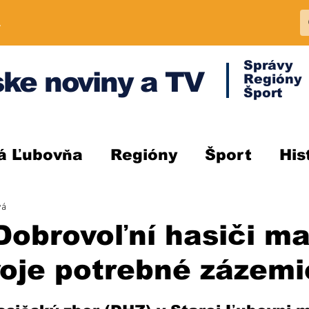
A
Správy
ke noviny a TV
Regióny
Šport
á Ľubovňa
Regióny
Šport
His
vá
obrovoľní hasiči ma
oje potrebné zázemi