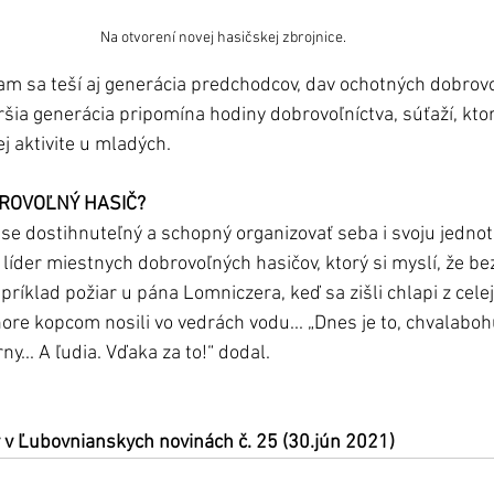
Na otvorení novej hasičskej zbrojnice. 
sa teší aj generácia predchodcov, dav ochotných dobrovoľ
ršia generácia pripomína hodiny dobrovoľníctva, súťaží, kto
ej aktivite u mladých. 
BROVOĽNÝ HASIČ?
se dostihnuteľný a schopný organizovať seba i svoju jednot
íder miestnych dobrovoľných hasičov, ktorý si myslí, že bez
príklad požiar u pána Lomniczera, keď sa zišli chlapi z cele
ore kopcom nosili vo vedrách vodu... „Dnes je to, chvalabohu
rny... A ľudia. Vďaka za to!“ dodal.
 v Ľubovnianskych novinách č. 25 (30.jún 2021)