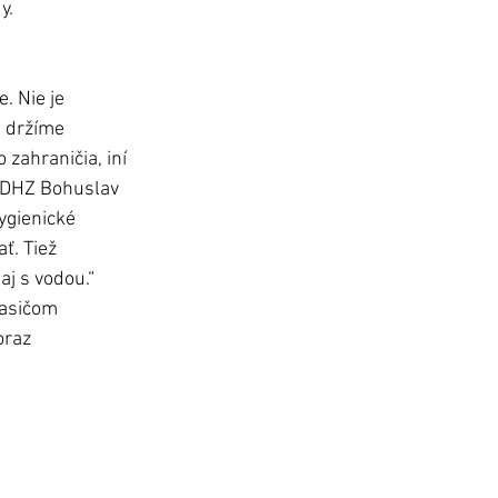
y.
. Nie je 
a držíme 
 zahraničia, iní 
eľ DHZ Bohuslav 
ygienické 
. Tiež 
j s vodou.“
hasičom 
raz 