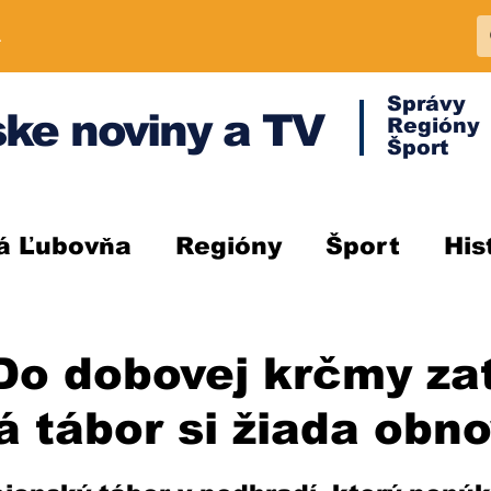
A
Správy
ke noviny a TV
Regióny
Šport
á Ľubovňa
Regióny
Šport
His
Do dobovej krčmy za
 tábor si žiada obn