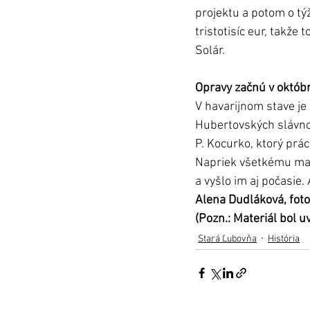
projektu a potom o tý
tristotisíc eur, takže
Solár.
Opravy začnú v októbr
V havarijnom stave je
Hubertovských slávnos
P. Kocurko, ktorý prác
Napriek všetkému majú
a vyšlo im aj počasie
Alena Dudláková, foto
(Pozn.: Materiál bol 
Stará Ľubovňa
História