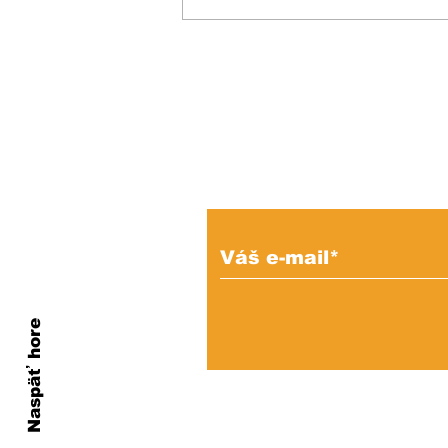
KEDYSI a DNES: V
podhradí fungovala
kedysi kaviareň.
Pamätáte si ju?
Prihláste sa na od
e-mailových správ
Naspäť hore
Ochrana os