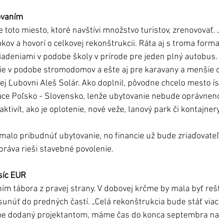
tovaním
 toto miesto, ktoré navštívi množstvo turistov, zrenovovať. 
kov a hovorí o celkovej rekonštrukcii. Ráta aj s troma form
iadeniami v podobe školy v prírode pre jeden plný autobus. 
ie v podobe stromodomov a ešte aj pre karavany a menšie c
j Ľubovni Aleš Solár. Ako doplnil, pôvodne chcelo mesto ís
ce Poľsko - Slovensko, lenže ubytovanie nebude oprávnenou
aktivít, ako je oplotenie, nové veže, lanový park či kontajner
 malo pribudnúť ubytovanie, no financie už bude zriaďovateľ 
práva rieši stavebné povolenie. 
síc EUR
ním tábora z pravej strany. V dobovej krčme by mala byť reš
sunúť do predných častí. „Celá rekonštrukcia bude stáť viac 
e dodaný projektantom, máme čas do konca septembra na