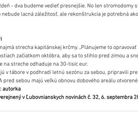
ždeň - dva budeme vedieť presnejšie. No len stromodomy st
 to nebude lacná záležitosť, ale rekonštrukcia je potrebná ako
i
 najmä strecha kapitánskej krčmy. „Plánujeme to opravovať 
tiach začiatkom októbra, aby sa to stihlo pred zimou a sn
e na streche odhaduje na 30-tisíc eur. 
 v tábore v podhradí letnú sezónu za sebou, pripravili pre d
. A pred sebou majú veľkú obnovu dobového areálu otvorené
: autorka
uverejnený v Ľubovnianskych novinách č. 32, 6. septembra 2