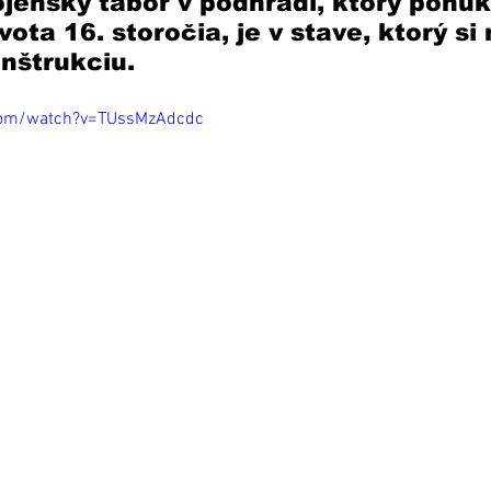
jenský tábor v podhradí, ktorý ponúk
ota 16. storočia, je v stave, ktorý si
nštrukciu. 
com/watch?v=TUssMzAdcdc