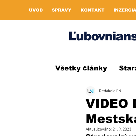
ÚVOD
SPRÁVY
KONTAKT
INZERCI
Ľubovnians
Všetky články
Star
Redakcia ĽN
VIDEO 
Mestská
Aktualizováno:
21. 9. 2023