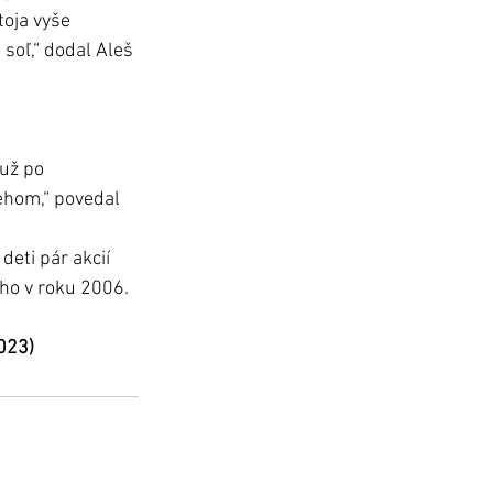
oja vyše 
 soľ,“ dodal Aleš 
už po 
ehom,“ povedal 
eti pár akcií 
ho v roku 2006.  
023)