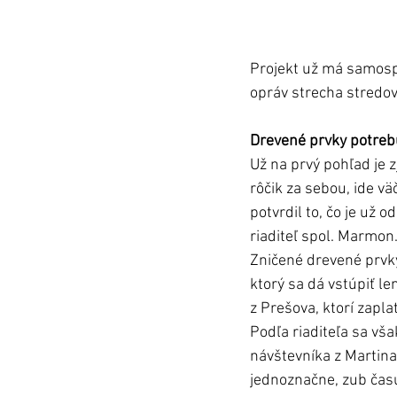
Projekt už má samospr
opráv strecha stredov
Drevené prvky potre
Už na prvý pohľad je z
rôčik za sebou, ide vä
potvrdil to, čo je už o
riaditeľ spol. Marmon
Zničené drevené prvky 
ktorý sa dá vstúpiť le
z Prešova, ktorí zapla
Podľa riaditeľa sa vša
návštevníka z Martina,
jednoznačne, zub času