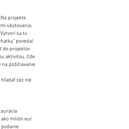
„Na projekte 
ami ubytovania, 
Vytvorí sa tu 
hatky,“ povedal 
ť do projektov 
 aktivitou, čiže 
y na požičiavanie 
hľadať cez iné 
taurácia 
ako milión eur. 
 podanie 