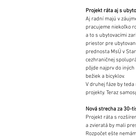
Projekt ráta aj s uby
Aj radní majú v záujme
pracujeme niekoľko ro
a to s ubytovacími zar
priestor pre ubytovan
prednosta MsÚ v Stare
cezhraničnej spoluprá
pôjde najprv do iných 
bežiek a bicyklov. 
V druhej fáze by teda
projekty. Teraz samos
Nová strecha za 30-ti
Projekt ráta s rozšíre
a zvieratá by mali pre
Rozpočet ešte nemám