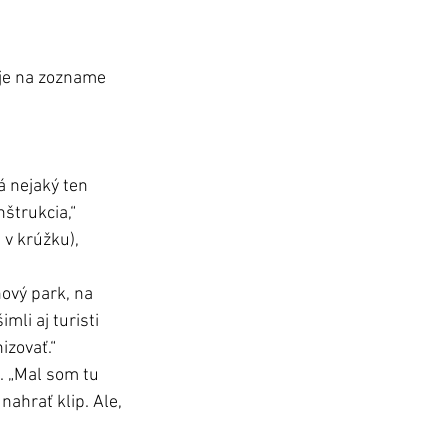
 je na zozname 
á nejaký ten 
štrukcia,“ 
 v krúžku), 
ový park, na 
li aj turisti 
izovať.“ 
. „Mal som tu 
nahrať klip. Ale, 