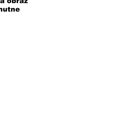
a obraz 
 nutne 