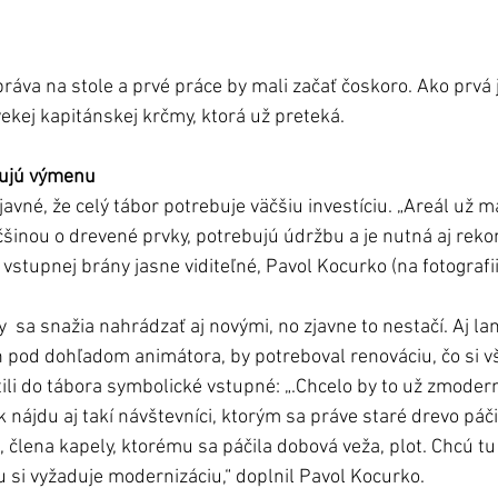
áva na stole a prvé práce by mali začať čoskoro. Ako prvá
ekej kapitánskej krčmy, ktorá už preteká.
bujú výmenu
javné, že celý tábor potrebuje väčšiu investíciu. „Areál už m
čšinou o drevené prvky, potrebujú údržbu a je nutná aj rekon
d vstupnej brány jasne viditeľné, Pavol Kocurko (na fotografii
.
 sa snažia nahrádzať aj novými, no zjavne to nestačí. Aj lan
n pod dohľadom animátora, by potreboval renováciu, čo si všim
tili do tábora symbolické vstupné: „.Chcelo by to už zmodern
k nájdu aj takí návštevníci, ktorým sa práve staré drevo páči
 člena kapely, ktorému sa páčila dobová veža, plot. Chcú tu 
 si vyžaduje modernizáciu,“ doplnil Pavol Kocurko.