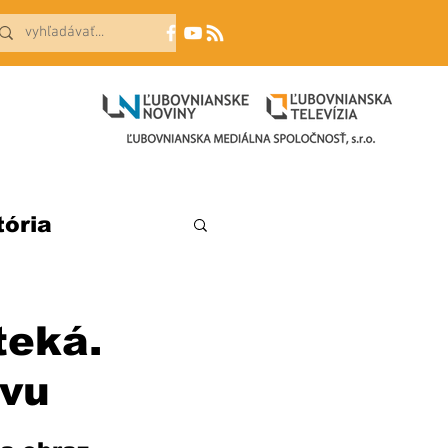
tória
teká.
ovu