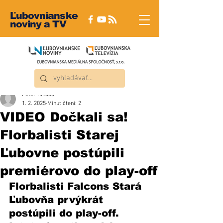
Ľubovnianske
noviny a TV
Peter Rindoš
1. 2. 2025
Minut čtení: 2
VIDEO Dočkali sa!
Florbalisti Starej
Ľubovne postúpili
premiérovo do play-off
Florbalisti Falcons Stará 
Ľubovňa prvýkrát 
postúpili do play-off. 