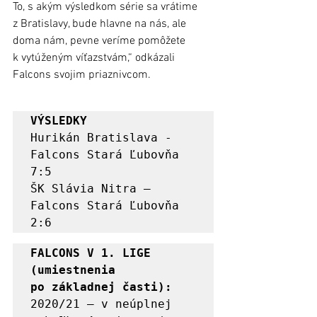
To, s akým výsledkom série sa vrátime 
z Bratislavy, bude hlavne na nás, ale 
doma nám, pevne veríme pomôžete 
k vytúženým víťazstvám,“ odkázali 
Falcons svojim priaznivcom. 
Hurikán Bratislava - 
Falcons Stará Ľubovňa 
7:5

ŠK Slávia Nitra – 
Falcons Stará Ľubovňa 
2:6
FALCONS V 1. LIGE 
(umiestnenia 
po základnej časti):
2020/21 – v neúplnej 