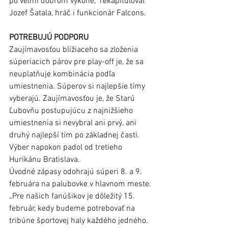
po veľmi dobrom výkone,“ rekapituloval 
Jozef Šatala, hráč i funkcionár Falcons. 
POTREBUJÚ PODPORU
Zaujímavosťou blížiaceho sa zloženia 
súperiacich párov pre play-off je, že sa 
neuplatňuje kombinácia podľa 
umiestnenia. Súperov si najlepšie tímy 
vyberajú. Zaujímavosťou je, že Starú 
Ľubovňu postupujúcu z najnižšieho 
umiestnenia si nevybral ani prvý, ani 
druhý najlepší tím po základnej časti. 
Výber napokon padol od tretieho 
Hurikánu Bratislava. 
Úvodné zápasy odohrajú súperi 8. a 9. 
februára na palubovke v hlavnom meste. 
„Pre našich fanúšikov je dôležitý 15. 
február, kedy budeme potrebovať na 
tribúne športovej haly každého jedného. 