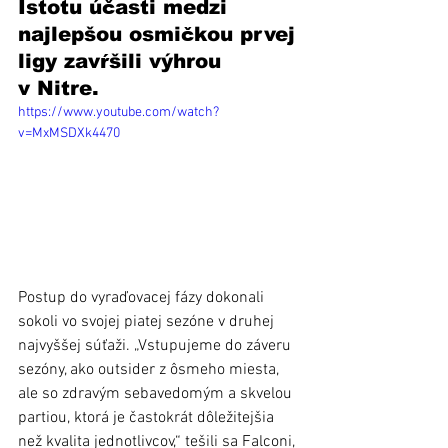
Istotu účasti medzi 
najlepšou osmičkou prvej 
ligy zavŕšili výhrou 
v Nitre.
https://www.youtube.com/watch?
v=MxMSDXk4470
Postup do vyraďovacej fázy dokonali 
sokoli vo svojej piatej sezóne v druhej 
najvyššej súťaži. „Vstupujeme do záveru 
sezóny, ako outsider z ôsmeho miesta, 
ale so zdravým sebavedomým a skvelou 
partiou, ktorá je častokrát dôležitejšia 
než kvalita jednotlivcov,“ tešili sa Falconi, 