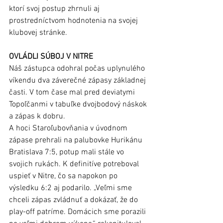
ktorí svoj postup zhrnuli aj 
prostredníctvom hodnotenia na svojej 
klubovej stránke. 
OVLÁDLI SÚBOJ V NITRE
Náš zástupca odohral počas uplynulého 
víkendu dva záverečné zápasy základnej 
časti. V tom čase mal pred deviatymi 
Topoľčanmi v tabuľke dvojbodový náskok 
a zápas k dobru. 
A hoci Staroľubovňania v úvodnom 
zápase prehrali na palubovke Hurikánu 
Bratislava 7:5, potup mali stále vo 
svojich rukách. K definitíve potreboval 
uspieť v Nitre, čo sa napokon po 
výsledku 6:2 aj podarilo. „Veľmi sme 
chceli zápas zvládnuť a dokázať, že do 
play-off patríme. Domácich sme porazili 