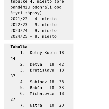
tabuľke 4. miesto (pre 
pandémiu odohrali oba 
štyri zápasy)

2021/22 – 4. miesto

2022/23 – 9. miesto

2023/24 – 9. miesto

2024/25 – 8. miesto
	1.	Dolný Kubín	18	
44

	2.	Detva	18	42

	3.	Bratislava	18	
37

	4.	Sabinov	18	36

	5.	Rabča	18	33

	6.	Michalovce 	18	
27
