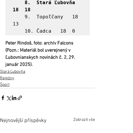
	8.	Stará Ľubovňa	
18	18
	9.	Topoľčany	18	
13

	10.	Čadca 	18	0
Peter Rindoš, foto: archív Falcons
(Pozn.: Materiál bol uverejnený v 
Ľubovnianskych novinách č. 2, 29. 
január 2025).
Stará Ľubovňa
Regióny
Šport
Zobrazit vše
Nejnovější příspěvky