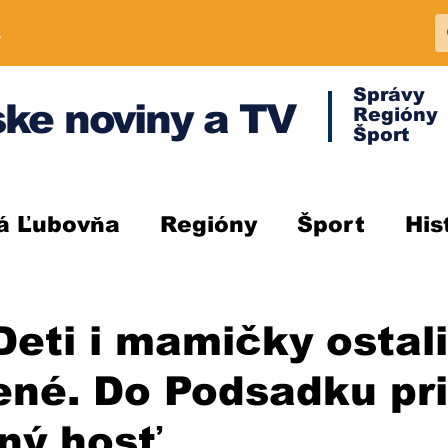
A
Správy
ke noviny a TV
Regióny
Šport
á Ľubovňa
Regióny
Šport
His
eti i mamičky ostali
né. Do Podsadku pri
ný hosť