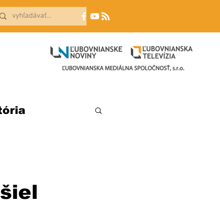
tória
šiel