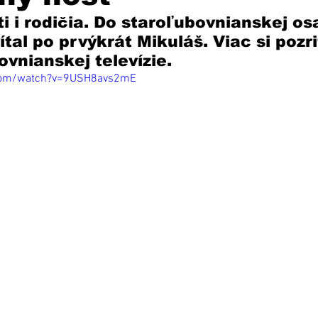
ti i rodičia. Do staroľubovnianskej os
tal po prvýkrát Mikuláš. Viac si pozri
vnianskej televízie. 
.com/watch?v=9USH8avs2mE