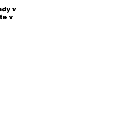
ady v 
te v 