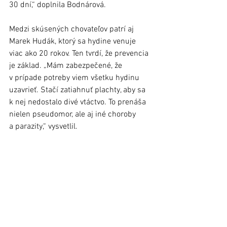
30 dní,“ doplnila Bodnárová.
Medzi skúsených chovateľov patrí aj 
Marek Hudák, ktorý sa hydine venuje 
viac ako 20 rokov. Ten tvrdí, že prevencia 
je základ. „Mám zabezpečené, že 
v prípade potreby viem všetku hydinu 
uzavrieť. Stačí zatiahnuť plachty, aby sa 
k nej nedostalo divé vtáctvo. To prenáša 
nielen pseudomor, ale aj iné choroby 
a parazity,“ vysvetlil.