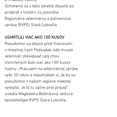
Ochorenie sa v tejto lokalite objavilo po 
prvýkrát v histórii, čo potvrdila 
Regionálna veterinárna a potravinová 
správa (RVPS) Stará Ľubovňa.
USMRTLILI VIAC AKO 100 KUSOV
Pseudomor sa objavil pred Vianocami 
v miestnej časti Podsadek, kde museli 
veterinári zlikvidovať celý chov. 
Usmrtených bolo viac ako 100 kusov 
hydiny. „Pracujem na veterinárnej správe 
vyše 30 rokov a nepamätám si, že by sa 
pseudomor v našom regióne niekedy 
vyskytol. Je to tu úplne prvý prípad,“ 
uviedla Magdaléna Bodnárová, vedúca 
epizootológie RVPS Stará Ľubovňa.