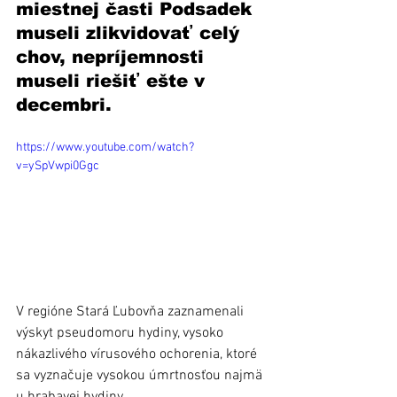
miestnej časti Podsadek 
museli zlikvidovať celý 
chov, nepríjemnosti 
museli riešiť ešte v 
decembri.
https://www.youtube.com/watch?
v=ySpVwpi0Ggc
V regióne Stará Ľubovňa zaznamenali 
výskyt pseudomoru hydiny, vysoko 
nákazlivého vírusového ochorenia, ktoré 
sa vyznačuje vysokou úmrtnosťou najmä 
u hrabavej hydiny. 