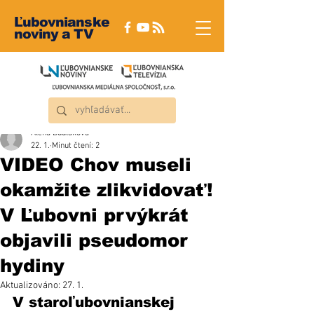
Ľubovnianske
noviny a TV
Alena Dudláková
22. 1.
Minut čtení: 2
VIDEO Chov museli
okamžite zlikvidovať!
V Ľubovni prvýkrát
objavili pseudomor
hydiny
Aktualizováno:
27. 1.
V staroľubovnianskej 