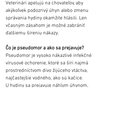
Veterinári apelujú na chovateľov, aby 
akýkoľvek podozrivý úhyn alebo zmenu 
správania hydiny okamžite hlásili. Len 
včasným zásahom je možné zabrániť 
ďalšiemu šíreniu nákazy. 
Čo je pseudomor a ako sa prejavuje?
Pseudomor je vysoko nákazlivé infekčné 
vírusové ochorenie, ktoré sa šíri najmä 
prostredníctvom divo žijúceho vtáctva, 
najčastejšie vodného, ako sú kačice. 
U hydiny sa prejavuje náhlym úhynom, 
zníženým príjmom potravy, apatiou 
a chrapľavými zvukmi, pričom príznaky 
môžu pripomínať chrípku.
(Pozn.: Materiál bol uverejnený v 
Ľubovnianskych novinách č. 1, 14. 
január 2026).