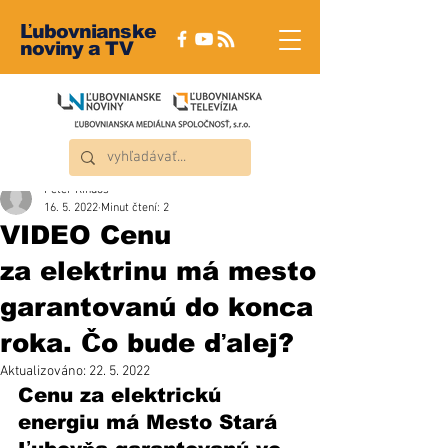
Ľubovnianske
noviny a TV
Peter Rindoš
16. 5. 2022
Minut čtení: 2
VIDEO Cenu
za elektrinu má mesto
garantovanú do konca
roka. Čo bude ďalej?
Aktualizováno:
22. 5. 2022
Cenu za elektrickú 
energiu má Mesto Stará 