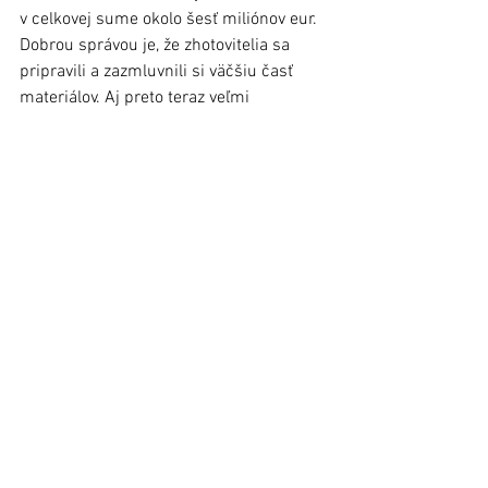
v celkovej sume okolo šesť miliónov eur. 
Dobrou správou je, že zhotovitelia sa 
pripravili a zazmluvnili si väčšiu časť 
materiálov. Aj preto teraz veľmi 
starostlivo zvažujeme, do ktorých nových 
projektov sa pustíme a do ktorých nie.“
Peter Rindoš, foto: autor
Stará Ľubovňa
Regióny
Zobrazit vše
Nejnovější příspěvky