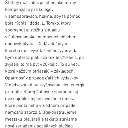
Štát by mal zabezpečiť nejaké formy 
kompenzácií pre kolegov 
v samosprávach, hlavne, aby tá pomoc 
bola rýchla,“ dodal Ľ. Tomko, ktorý 
spomenul aj zložitú situáciu 
v Ľubovnianskej nemocnici ohľadom 
dodávok plynu. „Dodávateľ plynu, 
ktorého mali vysúťaženého, vypovedal. 
Kým doteraz platili za rok 60,70-tisíc, po 
zvýšení to má byť 420-tisíc. To sú veci, 
ktoré každým otriasajú v základoch.“ 
Opatrnosť v prípade ďalších výdavkov 
V nadväznosti na zvyšovanie cien energií 
primátor Starej Ľubovne spomenul aj 
dve najdôležitejšie investície mesta, 
ktoré podľa neho v žiadnom prípade 
nemožno zabrzdiť. „Rekonštruujeme 
mestskú plaváreň a takisto staviame 
nové zariadenie sociálnych služieb 