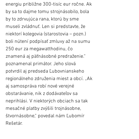
energiu približne 300-tisíc eur ročne. Ak 
by sa to dajme tomu strojnásobilo, bola 
by to zdrvujúca rana, ktorú by sme 
museli zvládnuť. Len si predstavte, že 
niektorí kolegovia (starostovia – pozn.) 
boli nútení podpísať zmluvy až na sumu 
250 eur za megawatthodinu, čo 
znamená aj päťnásobné predraženie.“ 
poznamenal primátor. Jeho slová 
potvrdil aj predseda Ľubovnianskeho 
regionálneho združenia miest a obcí. „Ak 
aj samospráva robí nové verejné 
obstarávanie, nik z dodávateľov sa 
neprihlási. V niektorých obciach sa tak 
mesačné platby zvýšili trojnásobne, 
štvornásobne,“ povedal nám Ľubomír 
Rešetár. 