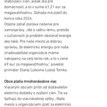
stabilizácii cien, avšak iba pre 
domácnosti, a to v sume 61,21 eur za 
megawatthodinu. Dohoda má platiť do 
konca roka 2024. 
Otázne zatiaľ zostáva riešenie pre 
samosprávy. „Ide o vážnu tému, pretože 
v súčasnosti je problém obstarať energie 
ako také. Pre naše mesto je dobrou 
správou, že elektrickú energiu pre naše 
zriaďovateľské organizácie máme 
nakúpenú na celý tento rok, a to v cene 
69 eur za megawatthodinu,“ povedal 
primátor Starej Ľubovne Ľuboš Tomko. 
Obce platia mnohonásobne viac 
Viacerým obciam prišli od dodávateľov 
elektriny dodatky o zvýšení cien. Tie sa 
šplhajú do viacnásobnej výšky. „Naše 
mesto s organizáciami platí za elektrickú 