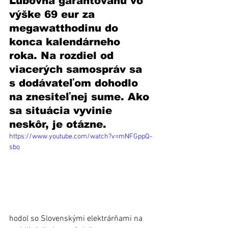
Ľubovňa garantovanú vo 
výške 69 eur za 
megawatthodinu do 
konca kalendárneho 
roka. Na rozdiel od 
viacerých samospráv sa 
s dodávateľom dohodlo 
na znesiteľnej sume. Ako 
sa situácia vyvinie 
neskôr, je otázne. 
https://www.youtube.com/watch?v=mNFGppQ-
sbo
hodol so Slovenskými elektrárňami na 