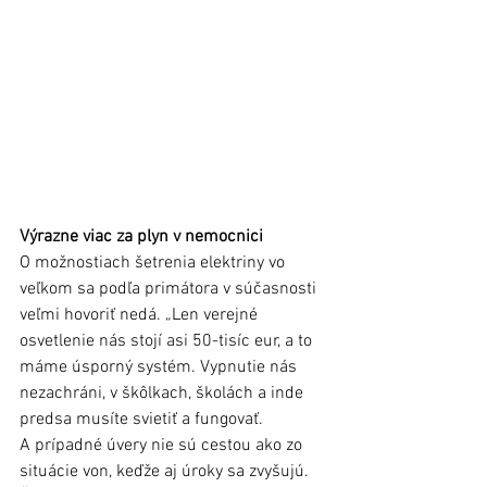
Výrazne viac za plyn v nemocnici 
O možnostiach šetrenia elektriny vo 
veľkom sa podľa primátora v súčasnosti 
veľmi hovoriť nedá. „Len verejné 
osvetlenie nás stojí asi 50-tisíc eur, a to 
máme úsporný systém. Vypnutie nás 
nezachráni, v škôlkach, školách a inde 
predsa musíte svietiť a fungovať. 
A prípadné úvery nie sú cestou ako zo 
situácie von, keďže aj úroky sa zvyšujú. 