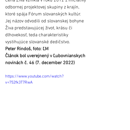
Cena Živa vznikla v roku 2012 z iniciatívy 
odbornej projektovej skupiny z krajín, 
ktoré spája Fórum slovanských kultúr. 
Jej názov odvodili od slovanskej bohyne 
Živa predstavujúcej život, krásu či 
dlhovekosť, teda charakteristiky 
vystihujúce slovanské dedičstvo. 
Peter Rindoš, foto: ĽM
Článok bol uverejnený v Ľubovnianskych 
novinách č. 46 (7. december 2022)
https://www.youtube.com/watch?
v=752fk3T7RwA