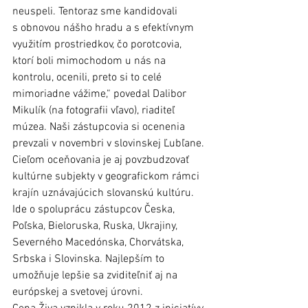
neuspeli. Tentoraz sme kandidovali 
s obnovou nášho hradu a s efektívnym 
využitím prostriedkov, čo porotcovia, 
ktorí boli mimochodom u nás na 
kontrolu, ocenili, preto si to celé 
mimoriadne vážime,“ povedal Dalibor 
Mikulík (na fotografii vľavo), riaditeľ 
múzea. Naši zástupcovia si ocenenia 
prevzali v novembri v slovinskej Ľubľane. 
Cieľom oceňovania je aj povzbudzovať 
kultúrne subjekty v geografickom rámci 
krajín uznávajúcich slovanskú kultúru. 
Ide o spoluprácu zástupcov Česka, 
Poľska, Bieloruska, Ruska, Ukrajiny, 
Severného Macedónska, Chorvátska, 
Srbska i Slovinska. Najlepším to 
umožňuje lepšie sa zviditeľniť aj na 
európskej a svetovej úrovni. 